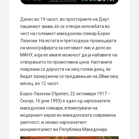
Денес во 19 часот, во просториите на Даут
пашиниот амам, ќе се отвори изложбата во
чест на големиот македонски сликар Борко
Лазески. На истата и претходеше промоцијата
на монографијата за неговиот лик и дело во
МАНУ, која ќе имате можност да ја набавите на
отворањето по промотивна цена. Настаните
поврзани со дејноста на овој голем деец, ќе
бидат заокружени со предавањае на 28ми овој
месец, во 12 часот.
Борко Лазески (Прилеп, 22 октомври 1917 –
Скопје, 16 јуни 1993) е еден од најпознатите
македонски сликари, втемелувачи на
модерниот израз во македонската современа
уметност, и секако најпознатиот
монументалист во Република Македонија.