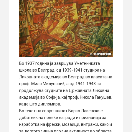
Во 1937 година ја завршува Уметничката
школа во Белград, од 1939-1941 студира на
Ликовната академија во Белград во класата на
проф. Мило Милуновиќ, а од 1941-1943 ги
продолжува студиите на Државната Ликовна
академија во Софија, кај проф. Никола Ганушев,
каде што дипломира.
Во текот на својот живот Борко Лазевски е
добитник на повеќе награди и признанија за
изработка на фрески, мозаици, витражи, како и
за долгогодишна плодна активност во областа