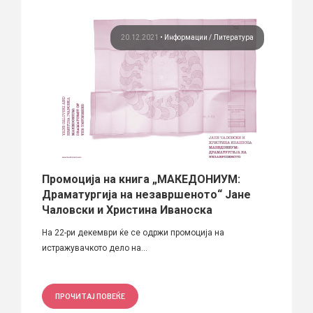
ост
20.12.2021
•
Информации
Литература
Промоција на книга „МАКЕДОНИУМ:
Ќе с
Драматургија на незавршеното“ Јане
плош
Чаловски и Христина Иваноска
Петнае
На 22-ри декември ќе се одржи промоција на
архитек
истражувачкото дело на...
ПРО
ПРОЧИТАЈ ПОВЕЌЕ