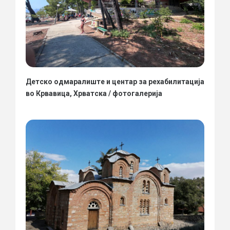
Детско одмаралиште и центар за рехабилитација
во Крвавица, Хрватска / фотогалерија