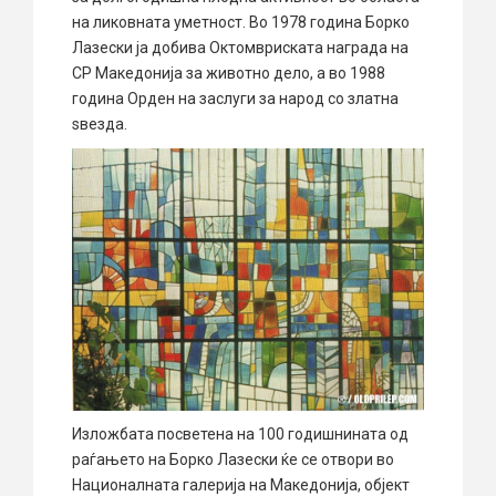
на ликовната уметност. Во 1978 годи
на Борко
Лазески ја добива Октомвриската награда на
СР Македонија за животно дело, а во 1988
година Орден на заслуги за народ со златна
ѕвезда.
Изложбата посветена на 100 годишнината од
раѓањето на Борко Лазески ќе се отвори во
Националната галерија на Македонија, објект