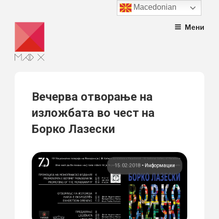
Macedonian
Skip
Мени
to
content
Вечерва отворање на
изложбата во чест на
Борко Лазески
15.02.2018
•
Информации