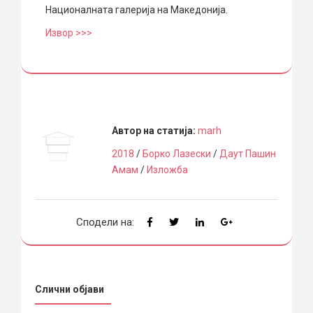
Националната галерија на Македонија.
Извор >>>
Автор на статија:
marh
2018
/
Борко Лазески
/
Даут Пашин
Амам
/
Изложба
Сподели на:
Слични објави