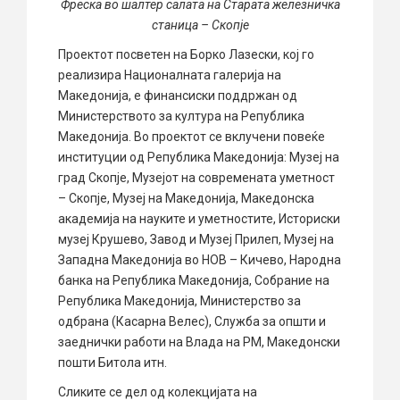
Фреска во шалтер салата на Старата железничка
станица – Скопје
Проектот посветен на Борко Лазески, кој го
реализира Националната галерија на
Македонија, е финансиски поддржан од
Министерството за култура на Република
Македонија. Во проектот се вклучени повеќе
институции од Република Македонија: Музеј на
град Скопје, Музејот на современата уметност
– Скопје, Музеј на Македонија, Македонска
академија на науките и уметностите, Историски
музеј Крушево, Завод и Музеј Прилеп, Музеј на
Западна Македонија во НОВ – Кичево, Народна
банка на Република Македонија, Собрание на
Република Македонија, Министерство за
одбрана (Касарна Велес), Служба за општи и
заеднички работи на Влада на РМ, Македонски
пошти Битола итн.
Сликите се дел од колекцијата на