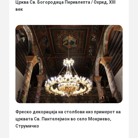
Црква Св. Богородица Перивлепта / Охрид, XIII
век
Фреско декорација на столбови низ примерот на
црквата Св. Пантелејмон во село Мокриево,
Струмичко