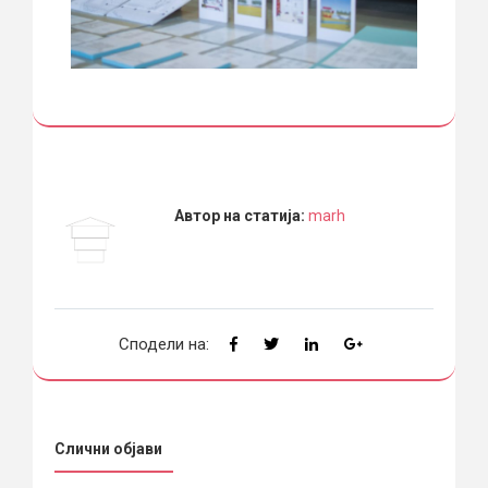
Автор на статија:
marh
Сподели на:
Слични објави