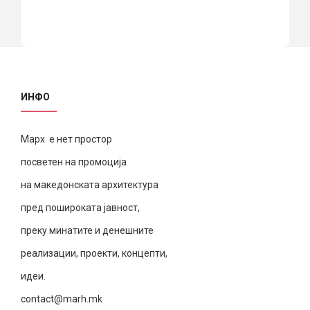
ИНФО
Марх е нет простор
посветен на промоција
на македонската архитектура
пред пошироката јавност,
преку минатите и денешните
реализации, проекти, концепти,
идеи.
contact@marh.mk