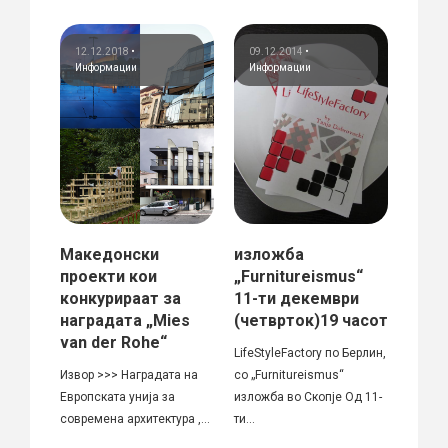
12.12.2018
•
09.12.2014
•
04.0
Информации
Информации
опре
 за
Македонски
изложба
„Инс
ана
проекти кои
„Furnitureismus“
диза
конкурираат за
11-ти декември
опре
наградата „Mies
(четврток)19 часот
Покрај
van der Rohe“
LifeStyleFactory по Берлин,
контро
Извор >>> Наградата на
со „Furnitureismus“
недос
4,
Европската унија за
изложба во Скопје Од 11-
проект
современа архитектура ,...
ти...
денес..