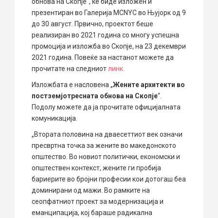
обнова на Скопје“, ќе биде изложен и
презентиран во Галерија MCNYC во Њујорк од 9
до 30 август. Првично, проектот беше
реализиран во 2021 година со многу успешна
промоција и изложба во Скопје, на 23 декември
2021 година. Повеќе за настанот можете да
прочитате на следниот
линк.
Изложбата е насловена „
Жените архитекти во
постземјотресната обнова на Скопје
“.
Подолу можете да ја прочитате официјалната
комуникација.
„Втората половина на дваесеттиот век означи
пресвртна точка за жените во македонското
општество. Во новиот политички, економски и
општествен контекст, жените ги пробија
бариерите во бројни професии кои дотогаш беа
доминирани од мажи. Во рамките на
сеопфатниот проект за модернизација и
еманципација, кој бараше радикална