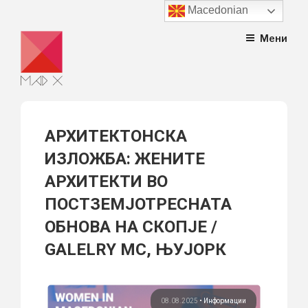
Macedonian
Skip
Мени
to
content
АРХИТЕКТОНСКА
ИЗЛОЖБА: ЖЕНИТЕ
АРХИТЕКТИ ВО
ПОСТЗЕМЈОТРЕСНАТА
ОБНОВА НА СКОПЈЕ /
GALELRY MC, ЊУЈОРК
08.08.2025
•
Информации