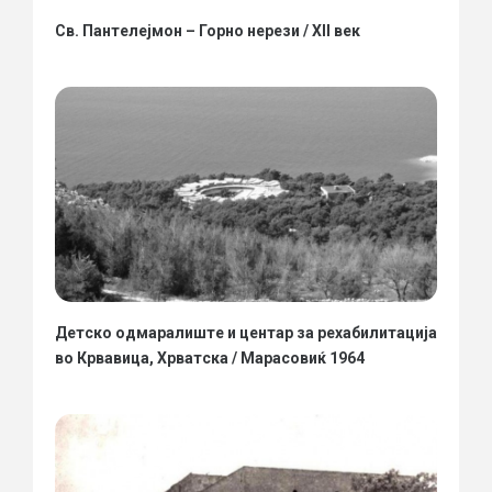
Св. Пантелејмон – Горно нерези / XII век
Детско одмаралиште и центар за рехабилитација
во Крвавица, Хрватска / Марасовиќ 1964