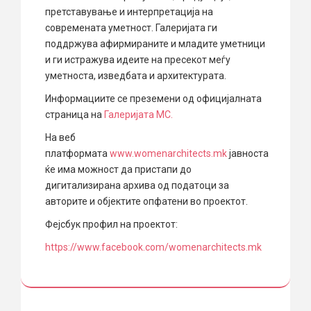
претставување и интерпретација на
современата уметност. Галеријата ги
поддржува афирмираните и младите уметници
и ги истражува идеите на пресекот меѓу
уметноста, изведбата и архитектурата.
Информациите се преземени од официјалната
страница на
Галеријата MC.
На веб
платформата
www.womenarchitects.mk
јавноста
ќе има можност да пристапи до
дигитализирана архива од податоци за
авторите и објектите опфатени во проектот.
Фејсбук профил на проектот:
https://www.facebook.com/womenarchitects.mk