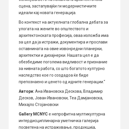
сцена, застапувајќи ги модернистичките
идеали кај новата генерација.
Во контекст на актуелната глобална дебата за
улогата на жените во општеството и
архитектонската професија, оваа изложба има
за цел да ја истражи, документира и прослави
оставнината на овие извонредни планерки,
архитектки и дизајнерки. Нашата цел е да
обезбедиме поголема видливост и признание
за нивната работа, со што богатото културно
наследство кое го создадоа ќе биде
препознаено и ценето од идните генерации.“
Автори:
Ана Ивановска Дескова, Владимир
Десков, Јован Ивановски, Теа Дамјановска,
Михајло Стојановски
Gallery MCNYC
е непрофитна мултикултурна
интердисциплинарна уметничка галерија
посветена на истражување, продукција,