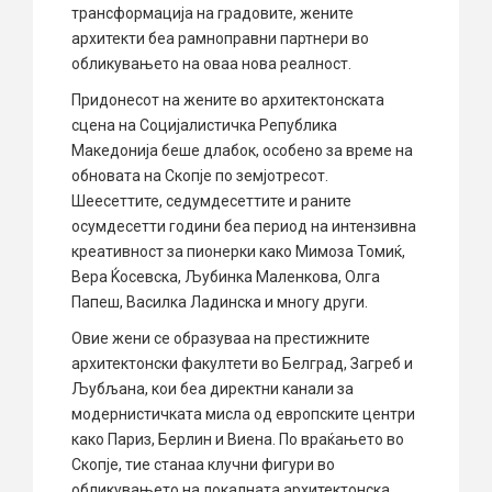
трансформација на градовите, жените
архитекти беа рамноправни партнери во
обликувањето на оваа нова реалност.
Придонесот на жените во архитектонската
сцена на Социјалистичка Република
Македонија беше длабок, особено за време на
обновата на Скопје по земјотресот.
Шеесеттите, седумдесеттите и раните
осумдесетти години беа период на интензивна
креативност за пионерки како Мимоза Томиќ,
Вера Ќосевска, Љубинка Маленкова, Олга
Папеш, Василка Ладинска и многу други.
Овие жени се образуваа на престижните
архитектонски факултети во Белград, Загреб и
Љубљана, кои беа директни канали за
модернистичката мисла од европските центри
како Париз, Берлин и Виена. По враќањето во
Скопје, тие станаа клучни фигури во
обликувањето на локалната архитектонска