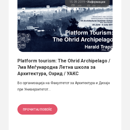
ции
15.09.2019
•
Информации
Platform tourism: The Ohrid Archipelago /
ААМ 
7ма Меѓународна Летна школа за
„Нов
опје
Архитектура, Охрид / УАКС
Денес 
Во организација на Факултетот за Архитектура и Дизајн
Асоција
при Универзитетот...
ПРО
ПРОЧИТАЈ ПОВЕЌЕ