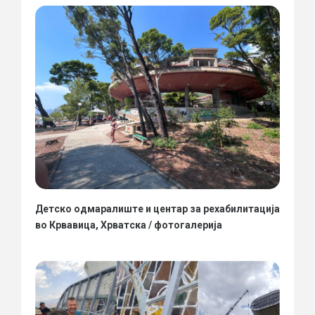
Детско одмаралиште и центар за рехабилитација
во Крвавица, Хрватска / фотогалерија