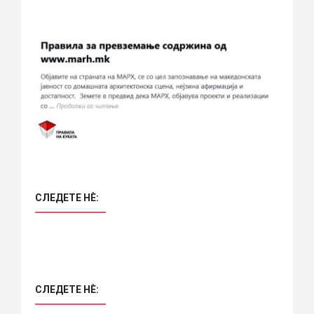
СЛЕДЕТЕ НÈ:
СЛЕДЕТЕ НÈ: