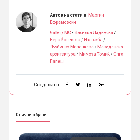
Автор на статија:
Мартин
Ефремовски
Gallery MC
/
Василка Ладинска
/
Вера Ќосевска
/
Изложба
/
Љубинка Маленкова
/
Македонска
архитектура
/
Мимоза Томиќ
/
Олга
Папеш
Сподели на:
Слични објави