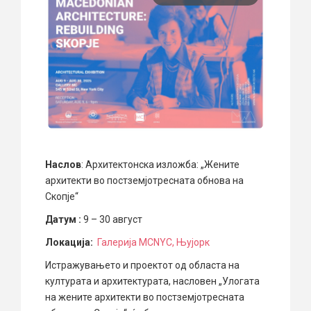
Наслов
: Архитектонска изложба: „Жените
архитекти во постземјотресната обнова на
Скопје“
Датум :
9 – 30 август
Локација:
Галерија MCNYC, Њујорк
Истражувањето и проектот од областа на
културата и архитектурата, насловен „Улогата
на жените архитекти во постземјотресната