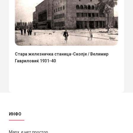
Стара железничка станица-Скопје / Велимир
Гавриловиќ 1931-40
ИНФО
Марх е нет простор