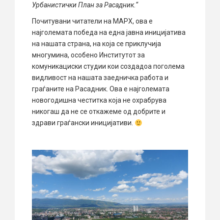
Урбанистички План за Расадник.“
Почитувани читатели на МАРХ, ова е
најголемата победа на една јавна иницијатива
на нашата страна, на која се приклучија
многумина, особено Институтот за
комуникациски студии кои создадоа поголема
видливост на нашата заедничка работа и
граѓаните на Расадник. Ова е најголемата
новогодишна честитка која не охрабрува
никогаш да не се откажеме од добрите и
здрави граѓански иницијативи.