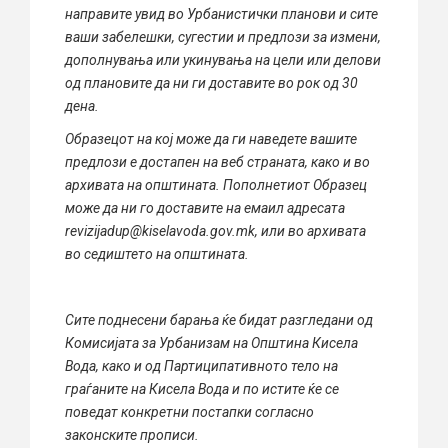
направите увид во Урбанистички планови и сите
ваши забелешки, сугестии и предлози за измени,
дополнувања или укинувања на цели или делови
од плановите да ни ги доставите во рок од 30
дена.
Образецот на кој може да ги наведете вашите
предлози е достапен на веб страната, како и во
архивата на општината. Пополнетиот Образец
може да ни го доставите на емаил адресата
revizijadup@kiselavoda.gov.mk, или во архивата
во седиштето на општината.
Сите поднесени барања ќе бидат разгледани од
Комисијата за Урбанизам на Општина Кисела
Вода, како и од Партиципативното тело на
граѓаните на Кисела Вода и по истите ќе се
поведат конкретни постапки согласно
законските прописи.