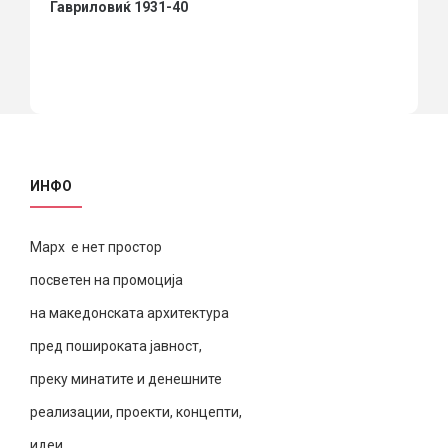
Гавриловиќ 1931-40
ИНФО
Марх е нет простор
посветен на промоција
на македонската архитектура
пред пошироката јавност,
преку минатите и денешните
реализации, проекти, концепти,
идеи.