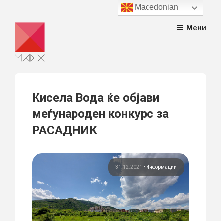
Macedonian
Skip
Мени
to
content
Кисела Вода ќе објави
меѓународен конкурс за
РАСАДНИК
31.12.2021
•
Информации