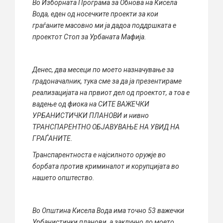
Во Изборната Програма за Обнова на Кисела
Вода, еден од носечките проекти за кои
граѓаните масовно ми ја дадоа поддршката е
проектот Стоп за Урбаната Мафија.
Денес, два месеци по моето назначување за
градоначалник, тука сме за да ја презентираме
реализацијата на првиот дел од проектот, а тоа е
вадење од фиока на СИТЕ ВАЖЕЧКИ
УРБАНИСТИЧКИ ПЛАНОВИ и нивно
ТРАНСПАРЕНТНО ОБЈАВУВАЊЕ НА УВИД НА
ГРАЃАНИТЕ.
Транспарентноста е најсилното оружје во
борбата против криминалот и корупцијата во
нашето општество.
Во Општина Кисела Вода има точно 53 важечки
Урбанистички планови, а заклучно до моето