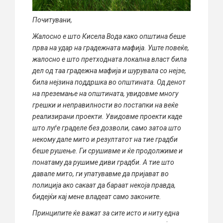
Почитувани,
Жалосно е што Кисела Вода како општина беше
прва на удар на градежната мафија. Уште повеќе,
жалосно е што претходната локална власт била
дел од таа градежна мафија и шурувала со нејзе,
била нејзина поддршка во општината. Од денот
на преземање на општината, увидовме многу
грешки и неправилности во постапки на веќе
реализирани проекти. Увидовме проекти каде
што луѓе граделе без дозволи, само затоа што
некому дале мито и резултатот на тие градби
беше рушење. Ги срушивме и ќе продолжиме и
понатаму да рушиме диви градби. А тие што
давале мито, ги упатувавме да пријават во
полиција ако сакаат да бараат некоја правда,
бидејќи кај мене владеат само законите.
Принципите ќе важат за сите исто и ниту една