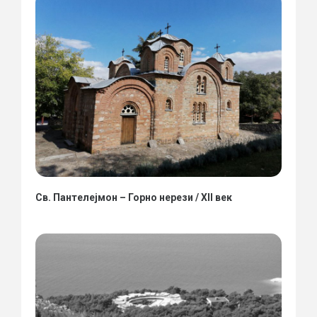
Св. Пантелејмон – Горно нерези / XII век