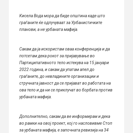
Кисела Вода мора да биде општина каде што
граѓаните ќе одлучуваат за Урбанистичките
планови, а не урбаната мафија.
Сакам да ја искористам оваа конференција и да
потсетам дека рокот за пријавување во
Партиципативното тело истекува на 15 јануари
2022 година, и сакам да упатам апел до
граѓаните, до невладините oрганизации и
стручната јавност да се пријават во работата на
ова тело и да ни се приклучат во борбата против
урбаната мафија.
Дополнително, сакам да ве информирам и дека
во рамки на овој проект, кој го насловивме Стоп
за урбаната мафија, е започната ревизија на 34