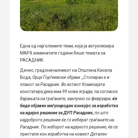
Една од најголемите теми, која ја актуелизира
МАРХ изминатите години беше темата за
РАСАДНИК.
Денес, градоначалникот на Општина Кисела
Вода,
Орце Ѓорѓиевски
објави:
„Стопиран е и
планот за Расадник. Во истиот Комисијата
констатира дека има 99 нови згради, па согласно
барањата на граѓаните, заклучно со февруари,
ќе
биде објавен меѓународен конкурс за изработка
на идејно решение за ДУП Расадник,
по што
најдоброто решение ќе го изберат граѓаните на
Расадник. По изборот на идејното решение, ќе се
пристапи кон изработка на новиот Детален