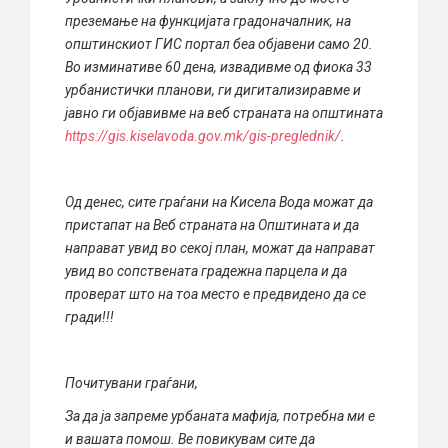
преземање на функцијата градоначалник, на
општинскиот ГИС портал беа објавени само 20.
Во изминативе 60 дена, извадивме од фиока 33
урбанистички планови, ги дигитализиравме и
јавно ги објавивме на веб страната на општината
https://gis.kiselavoda.gov.mk/gis-preglednik/
.
Од денес, сите граѓани на Кисела Вода можат да
пристапат на Веб страната на Општината и да
направат увид во секој план, можат да направат
увид во сопствената градежна парцела и да
проверат што на тоа место е предвидено да се
гради!!!
Почитувани граѓани,
За да ја запреме урбаната мафија, потребна ми е
и вашата помош. Ве повикувам сите да