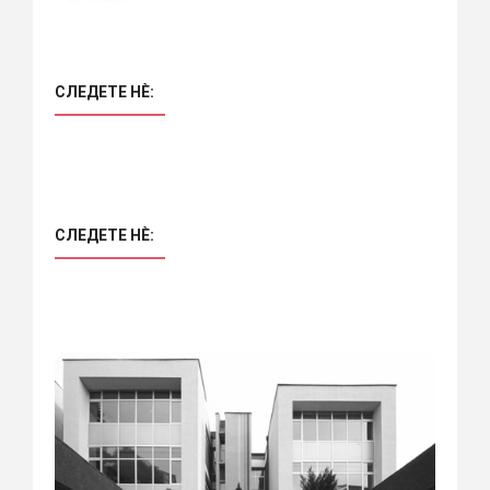
СЛЕДЕТЕ НÈ:
СЛЕДЕТЕ НÈ: