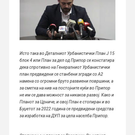
Исто така во Деталниот Урбанистички План Ј 15
блок 4 или План за дел од Припор се констатира
дека спротивно на Генералниот Урбанистички
план предвидени се станбени згради со А2
намена со огромни бруто развиени површини, а
за сметка на нив на постојните куќи во Припор
не им се дава можност за никаков развој. Како и
Планот за Црниче, и овој План е стопиран и во
Буџетот за 2022 година се предвидени средства
за изработка на ДУП за цела населба Припор.