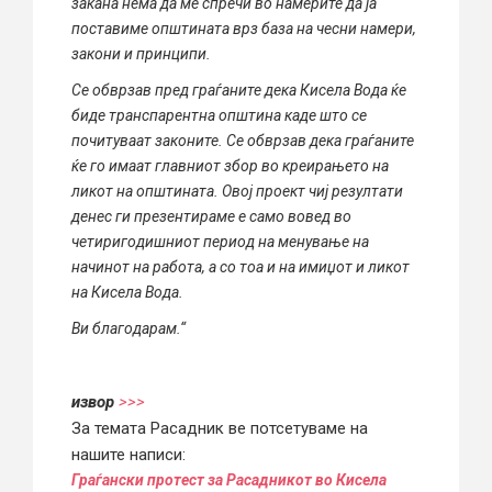
закана нема да ме спречи во намерите да ја
поставиме општината врз база на чесни намери,
закони и принципи.
Се обврзав пред граѓаните дека Кисела Вода ќе
биде транспарентна општина каде што се
почитуваат законите. Се обврзав дека граѓаните
ќе го имаат главниот збор во креирањето на
ликот на општината. Овој проект чиј резултати
денес ги презентираме е само вовед во
четиригодишниот период на менување на
начинот на работа, а со тоа и на имиџот и ликот
на Кисела Вода.
Ви благодарам.“
извор
>>>
За темата Расадник ве потсетуваме на
нашите написи:
Граѓански протест за Расадникот во Кисела