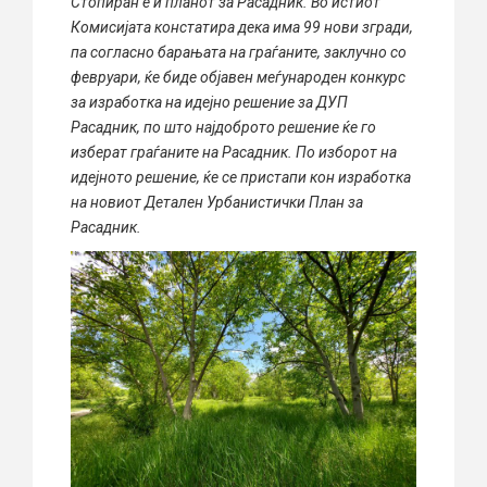
Стопиран е и планот за Расадник. Во истиот
Комисијата констатира дека има 99 нови згради,
па согласно барањата на граѓаните, заклучно со
февруари, ќе биде објавен меѓународен конкурс
за изработка на идејно решение за ДУП
Расадник, по што најдоброто решение ќе го
изберат граѓаните на Расадник. По изборот на
идејното решение, ќе се пристапи кон изработка
на новиот Детален Урбанистички План за
Расадник.