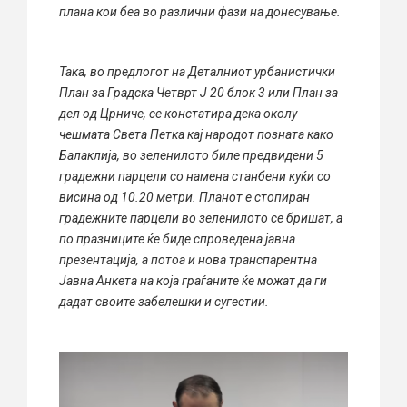
плана кои беа во различни фази на донесување.
Така, во предлогот на Деталниот урбанистички
План за Градска Четврт Ј 20 блок 3 или План за
дел од Црниче, се констатира дека околу
чешмата Света Петка кај народот позната како
Балаклија, во зеленилото биле предвидени 5
градежни парцели со намена станбени куќи со
висина од 10.20 метри. Планот е стопиран
градежните парцели во зеленилото се бришат, а
по празниците ќе биде спроведена јавна
презентација, а потоа и нова транспарентна
Јавна Анкета на која граѓаните ќе можат да ги
дадат своите забелешки и сугестии.