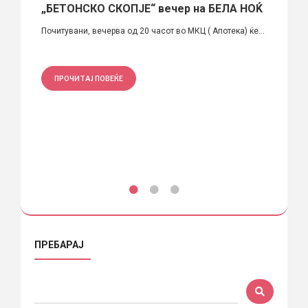
„БЕТОНСКО СКОПЈЕ“ вечер на БЕЛА НОЌ
Во т
Почитувани, вечерва од 20 часот во МКЦ ( Апотека) ќе...
Летната
те
ПРОЧИТАЈ ПОВЕЌЕ
ПРО
ПРЕБАРАЈ