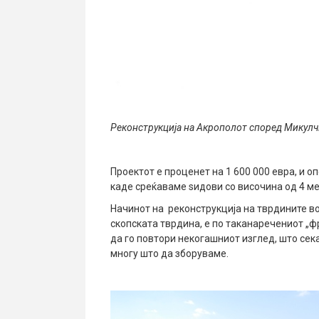
Реконструкција на Акрополот според Микулч
Проектот е проценет на 1 600 000 евра, и 
каде среќаваме ѕидови со височина од 4 ме
Начинот на реконструкција на тврдините во
скопската тврдина, е по таканаречениот „
да го повтори некогашниот изглед, што сек
многу што да зборуваме.