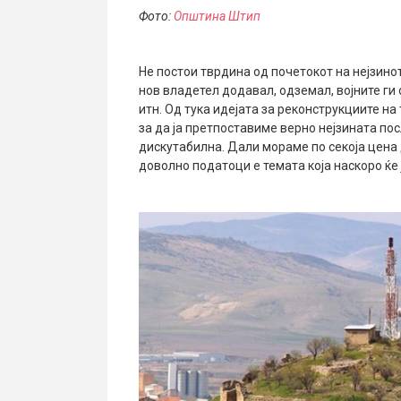
Фото:
Општина Штип
Не постои тврдина од почетокот на нејзино
нов владетел додавал, одземал, војните ги
итн. Од тука идејата за реконструкциите на
за да ја претпоставиме верно нејзината пос
дискутабилна. Дали мораме по секоја цена 
доволно податоци е темата која наскоро ќе