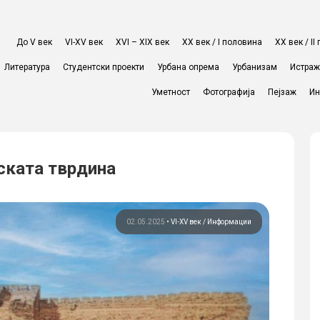
До V век
VI-XV век
XVI – XIX век
ХХ век / I половина
ХХ век / I
Литература
Студентски проекти
Урбана опрема
Урбанизам
Истра
Уметност
Фотографија
Пејзаж
Ин
ската тврдина
02.05.2025
•
VI-XV век
Информации