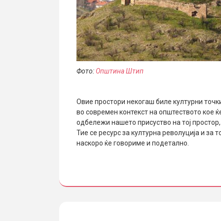
Фото:
Општина Штип
Овие простори некогаш биле културни точк
во современ контекст на општеството кое ќ
одбележи нашето присуство на тој простор,
Тие се ресурс за културна револуција и за 
наскоро ќе говориме и подетално.