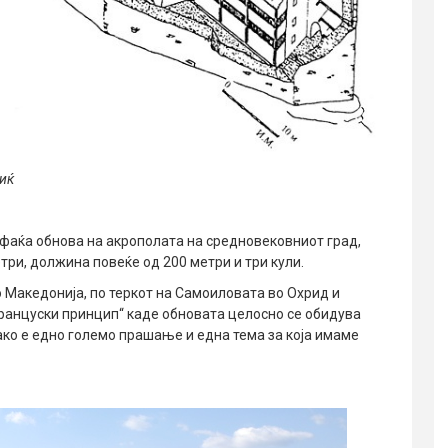
иќ
опфаќа обнова на акрополата на средновековниот град,
три, должина повеќе од 200 метри и три кули.
 Македонија, по теркот на Самоиловата во Охрид и
француски принцип“ каде обновата целосно се обидува
ако е едно големо прашање и една тема за која имаме