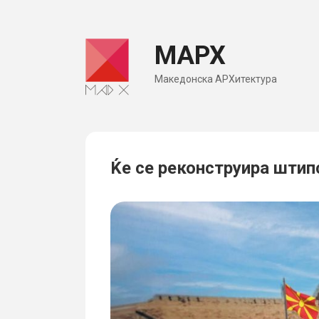
Skip
to
МАРХ
content
Македонска АРХитектура
Ќе се реконструира штип