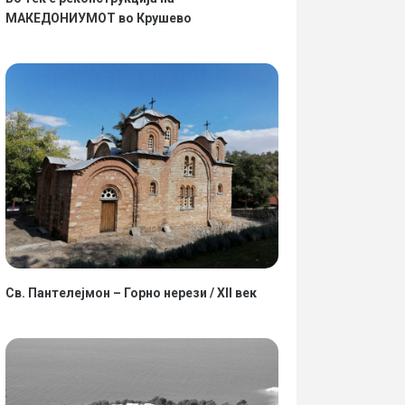
МАКЕДОНИУМОТ во Крушево
Св. Пантелејмон – Горно нерези / XII век
04.06.2021
•
VI-XV век
До V век
0