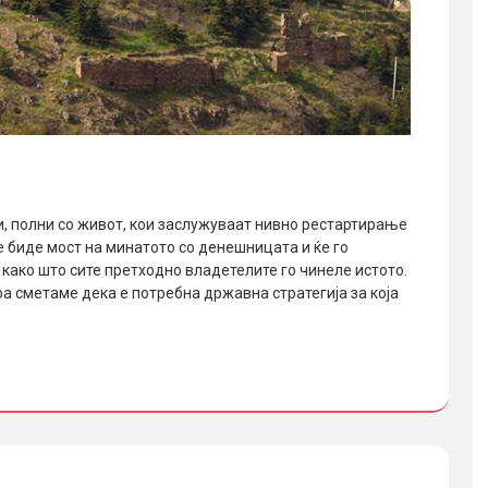
и, полни со живот, кои заслужуваат нивно рестартирање
е биде мост на минатото со денешницата и ќе го
 како што сите претходно владетелите го чинеле истото.
тоа сметаме дека е потребна државна стратегија за која