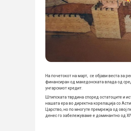
На почетокот на март, се објави веста за р
финансиран од македонската влада од сред
унгарскиот кредит.
Штипската тврдина според остатоците и ист
нашата ера во директна корелација со Аст
Царство, но по многуте премрежја од овој 
денес го забележуваме е доминантно од XI