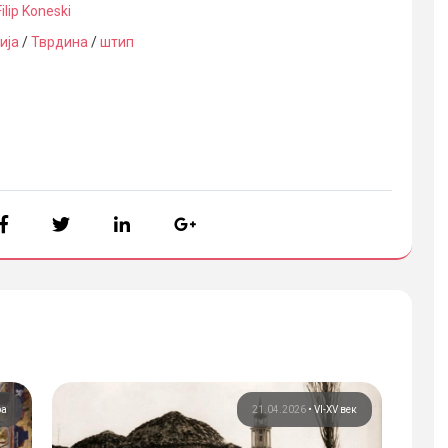
Filip Koneski
ија
/
Тврдина
/
штип
ра
21.04.2026
•
VI-XV век