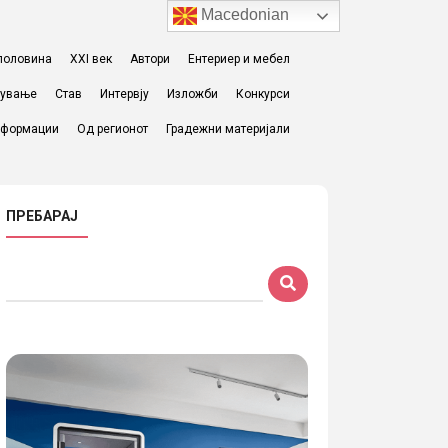
Macedonian
I половина
XXI век
Автори
Ентериер и мебел
жување
Став
Интервју
Изложби
Конкурси
формации
Од регионот
Градежни материјали
ПРЕБАРАЈ