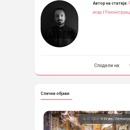
Автор на статија:
исар
/
Реконструкц
Сподели на:
Слични објави
21
•
VI-XV век
До V век
03.07.2020
•
VI-XV век
Литерату