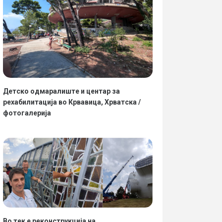
Детско одмаралиште и центар за
рехабилитација во Крвавица, Хрватска /
фотогалерија
Во тек е реконструкција на