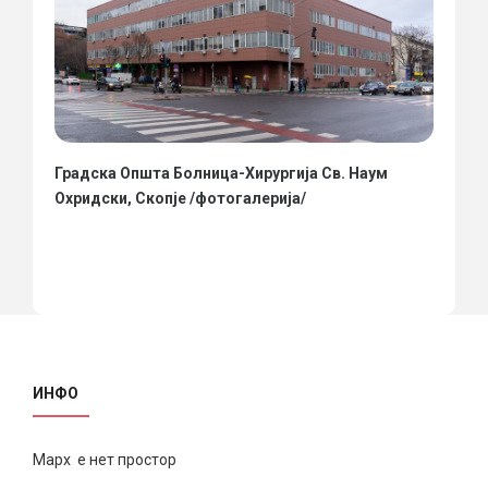
Градска Општа Болница-Хирургија Св. Наум
Охридски, Скопје /фотогалерија/
ИНФО
Марх е нет простор