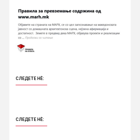
СЛЕДЕТЕ НÈ:
СЛЕДЕТЕ НÈ: