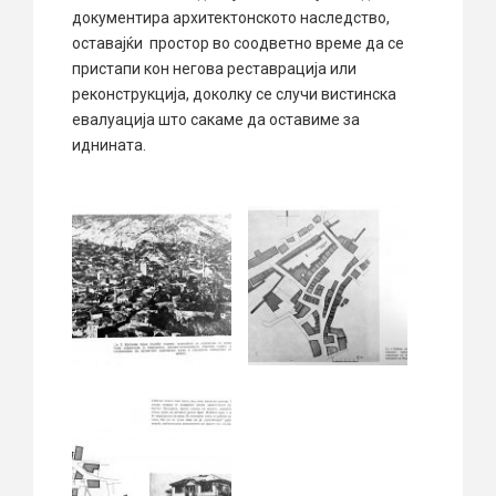
документира архитектонското наследство,
оставајќи простор во соодветно време да се
пристапи кон негова реставрација или
реконструкција, доколку се случи вистинска
евалуација што сакаме да оставиме за
иднината.