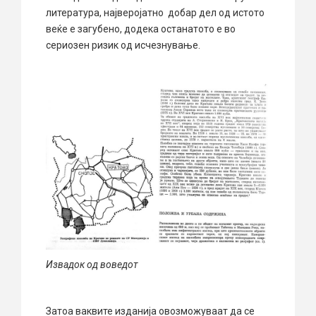
литература, најверојатно добар дел од истото
веќе е загубено, додека останатото е во
сериозен ризик од исчезнување.
Извадок од воведот
Затоа ваквите изданија овозможуваат да се