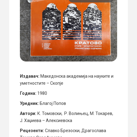
Издавач:
Македонска академија на науките и
уметностите – Скопје
Година:
1980
Уредник:
Благој Попов
Автори:
К. Томовски, Р. Волињец, М. Токарев,
Ј. Хаџиева – Алексиевска
Рецезенти:
Славко Брезоски, Драгослава