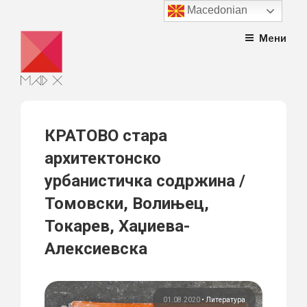
Macedonian
Skip
Мени
to
content
КРАТОВО стара
архитектонско
урбанистичка содржина /
Томовски, Волињец,
Токарев, Хаџиева-
Алексиевска
01.08.2020
•
Литература