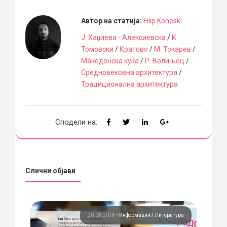
Автор на статија:
Filip Koneski
Ј. Хаџиева - Алексиевска
/
К.
Томовски
/
Кратово
/
М. Токарев
/
Македонска куќа
/
Р. Волињец
/
Средновековна архитектура
/
Традиционална архитектура
Сподели на:
Слични објави
ура
20.08.2018
•
Информации
Литература