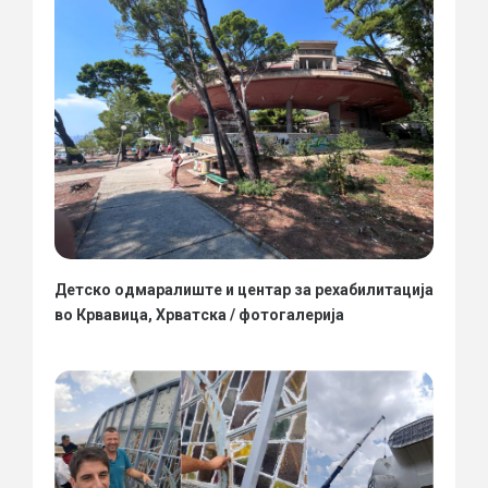
Детско одмаралиште и центар за рехабилитација
во Крвавица, Хрватска / фотогалерија