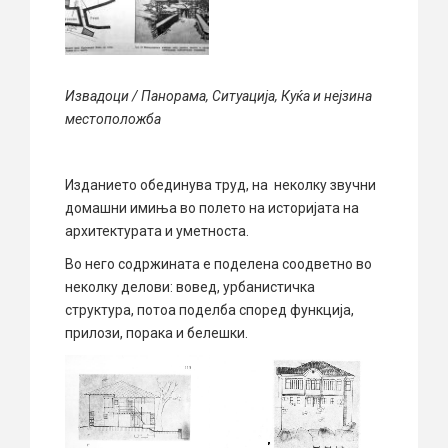
Извадоци / Панорама, Ситуација, Куќа и нејзина
местоположба
Изданието обединува труд, на неколку звучни
домашни имиња во полето на историјата на
архитектурата и уметноста.
Во него содржината е поделена соодветно во
неколку делови: вовед, урбанистичка
структура, потоа поделба според функција,
прилози, порака и белешки.