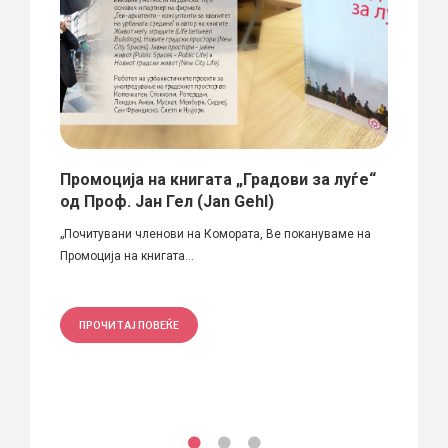
Промоција на книгата „Градови за луѓе“
Архи
од Проф. Јан Гел (Jan Gehl)
/ Кни
ел
„Почитувани членови на Комората, Ве покануваме на
Издава
Промоција на книгата...
уметно
ПРОЧИТАЈ ПОВЕЌЕ
ПРО