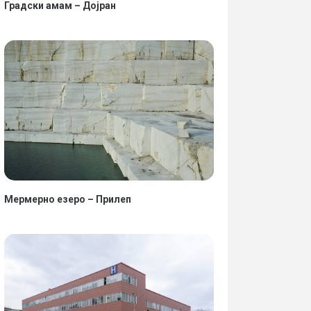
Градски амам – Дојран
Мермерно езеро – Прилеп