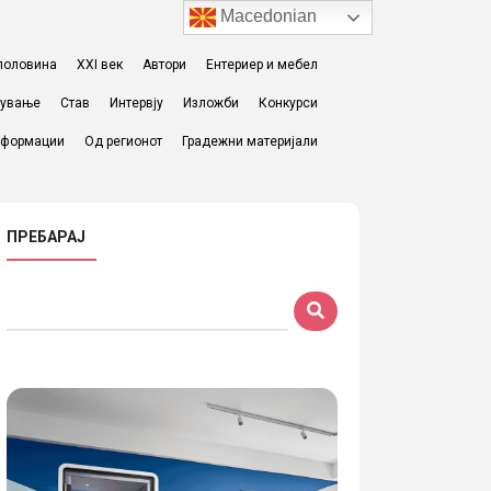
Macedonian
I половина
XXI век
Автори
Ентериер и мебел
жување
Став
Интервју
Изложби
Конкурси
формации
Од регионот
Градежни материјали
ПРЕБАРАЈ