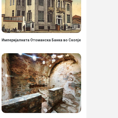
Империјалната Отоманска Банка во Скопје