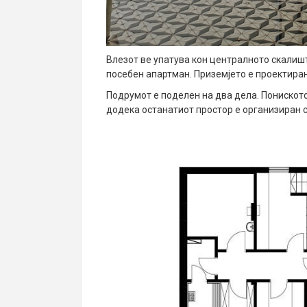
Влезот ве упатува кон централното скалиште
посебен апартман. Приземјето е проектиран
Подрумот е поделен на два дела. Пониското 
додека останатиот простор е организиран со