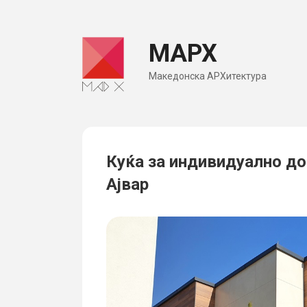
Skip
to
МАРХ
content
Македонска АРХитектура
Куќа за индивидуално до
Ајвар