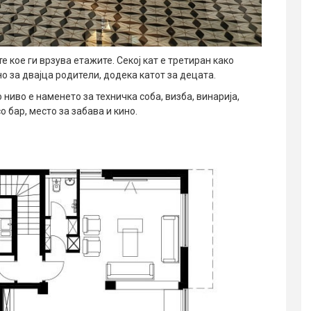
 кое ги врзува етажите. Секој кат е третиран како
о за двајца родители, додека катот за децата.
ниво е наменето за техничка соба, визба, винарија,
 бар, место за забава и кино.