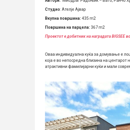
Автори:
Миодраг Радоњиќ – Бато, Ранчо Хр
Студио
: Ателје Ајвар
Вкупна површина:
435 m2
Површина на парцела:
367 m2
Проектот е добитник на наградата BIGSEE в
Оваа индивидуална куќа за домување е лоц
која е во непосредна близина на центарот 
атрактивни фамилијарни куќи и мали совре