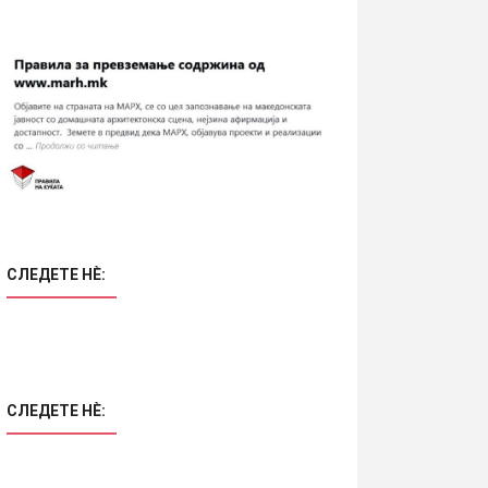
СЛЕДЕТЕ НÈ:
СЛЕДЕТЕ НÈ: