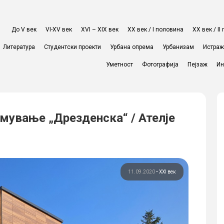
До V век
VI-XV век
XVI – XIX век
ХХ век / I половина
ХХ век / I
Литература
Студентски проекти
Урбана опрема
Урбанизам
Истра
Уметност
Фотографија
Пејзаж
Ин
мување „Дрезденска“ / Ателје
11.09.2020
•
XXI век