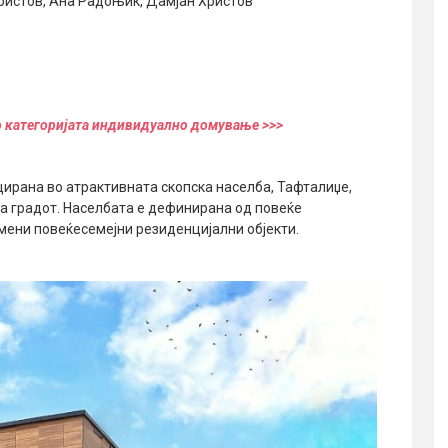
истов, Ана Радоњиќ, Дамјан Христов
о категоријата индивидуално домување >>>
ирана во атрактивната скопска населба, Тафталиџе,
на градот. Населбата е дефинирана од повеќе
мени повеќесемејни резиденцијални објекти.