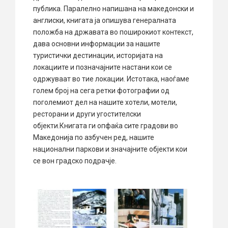
публика. Паралелно напишана на македонски и
англиски, книгата ја опишува генералната
положба на државата во поширокиот контекст,
дава основни информации за нашите
туристички дестинации, историјата на
локациите и позначајните настани кои се
одржуваат во тие локации. Истотака, наоѓаме
голем број на сега ретки фотографии од
поголемиот дел на нашите хотели, мотели,
ресторани и други угостителски
објекти.Книгата ги опфаќа сите градови во
Македонија по азбучен ред, нашите
национални паркови и значајните објекти кои
се вон градско подрачје.