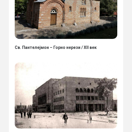
Св. Пантелејмон – Горно нерези / XII век