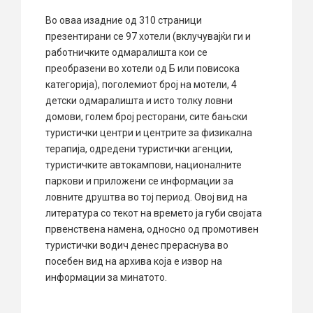
Во оваа изадние од 310 страници
презентирани се 97 хотели (вклучувајќи ги и
работничките одмаралишта кои се
преобразени во хотели од Б или повисока
категорија), поголемиот број на мотели, 4
детски одмаралишта и исто толку ловни
домови, голем број ресторани, сите бањски
туристички центри и центрите за физикална
терапија, одредени туристички агенции,
туристичките автокампови, националните
паркови и приложени се информации за
ловните друштва во тој период. Овој вид на
литература со текот на времето ја губи својата
првенствена намена, односно од промотивен
туристички водич денес прераснува во
посебен вид на архива која е извор на
информации за минатото.