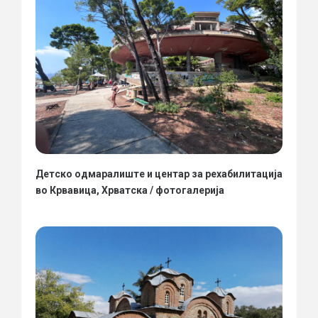
Детско одмаралиште и центар за рехабилитација
во Крвавица, Хрватска / фотогалерија