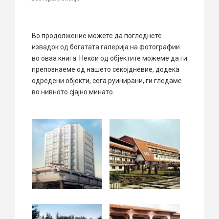
Во продолжение можете да погледнете
извадок од богатата галерија на фотографии
во оваа книга. Некои од објектите можеме да ги
препознаеме од нашето секојдневие, додека
одредени објекти, сега руинирани, ги гледаме
во нивното сјајно минато.