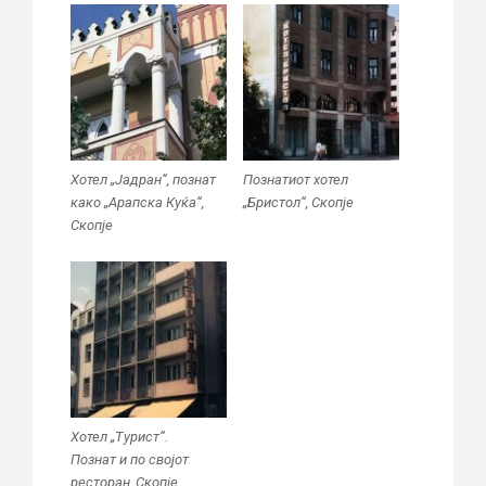
Хотел „Јадран“, познат
Познатиот хотел
како „Арапска Куќа“,
„Бристол“, Скопје
Скопје
Хотел „Турист“.
Познат и по својот
ресторан, Скопје