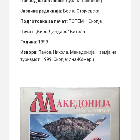
Превод на англиски:
Сузана Локвенец
Јазична редакција:
Весна Стојчевска
Подготовка за печат:
ТОТЕМ – Скопје
Печат:
„Киро Дандаро“ Битола
Година:
1999
Извори:
Панов, Никола. Македонија – земја на
туризмот. 1999. Скопје: Ина-Комерц