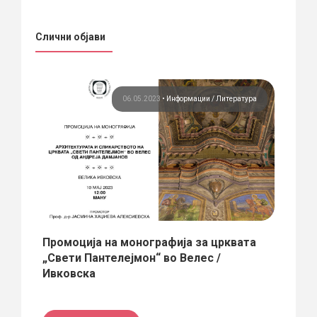
Слични објави
вина
06.05.2023
•
Информации
Литература
Промоција на монографија за црквата
Skop
„Свети Пантелејмон“ во Велес /
Centu
Ивковска
Urban
Автори:
Година