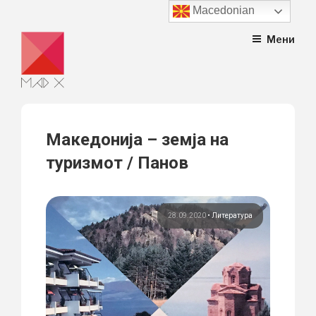
Macedonian
Skip
Мени
to
content
Македонија – земја на
туризмот / Панов
28.09.2020
•
Литература