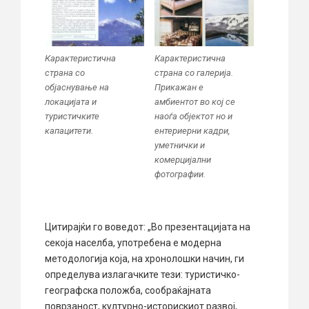
Карактеристична
Карактеристична
страна со
страна со галерија.
објаснување на
Прикажан е
локацијата и
амбиентот во кој се
туристичките
наоѓа објектот но и
капацитети.
ентериерни кадри,
уметнички и
комерцијални
фотографии.
Цитирајќи го воведот: „Во презентацијата на
секоја населба, употребена е модерна
методологија која, на хронолошки начин, ги
определува излагачките тези: туристичко-
географска положба, сообраќајната
поврзаност, културно-историскиот развој,