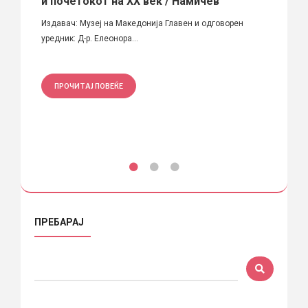
и почетокот на XX век / Намичев
на р
от
Издавач: Музеј на Македонија Главен и одговорен
Автори
уредник: Д-р. Елеонора...
Мусли 
ПРОЧИТАЈ ПОВЕЌЕ
ПРО
ПРЕБАРАЈ