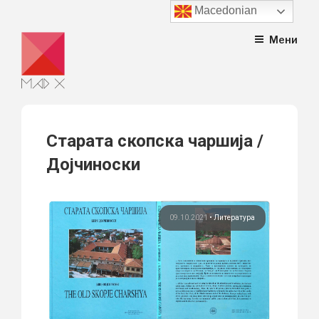
Macedonian
Skip
Мени
to
content
Старата скопска чаршија /
Дојчиноски
09.10.2021
•
Литература