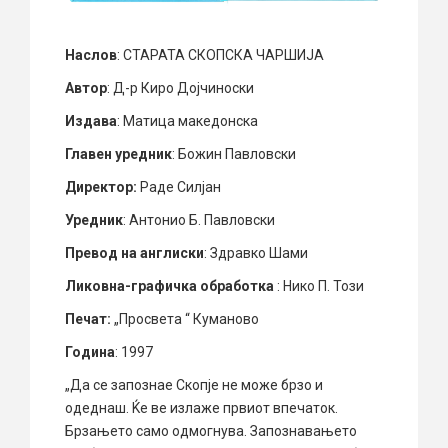
Наслов
: СТАРАТА СКОПСКА ЧАРШИЈА
Автор
: Д-р Киро Дојчиноски
Издава
: Матица македонска
Главен уредник
: Божин Павловски
Директор:
Раде Силјан
Уредник
: Антонио Б. Павловски
Превод на англиски
: Здравко Шами
Ликовна-графичка обработка
: Нико П. Този
Печат:
„Просвета “ Куманово
Година
: 1997
„Да се запознае Скопје не може брзо и
одеднаш. Ќе ве излаже првиот впечаток.
Брзањето само одмогнува. Запознавањето