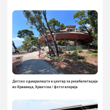
Детско одмаралиште и центар за рехабилитација
во Крвавица, Хрватска / фотогалерија