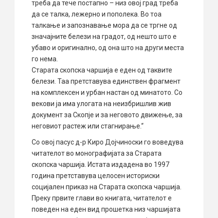
треба да тече постапно – низ овој град треба
да се талка, лежерно и пополека. Во тоа
талкање и запознавање мора да се тргне од
значајните белези на градот, од нешто што е
убаво и оригинално, од она што на други места
го нема.
Старата скопска чаршија е еден од таквите
белези. Таа претставува единствен фрагмент
на комплексен и урбан настан од минатото. Со
векови ја има улогата на неизбришлив жив
документ за Скопје и за неговото движење, за
неговиот растеж или стагнирање.“
Со овој пасус д-р Киро Дојчиноски го воведува
читателот во монографијата за Старата
скопска чаршија. Истата издадена во 1997
година претставува целосен историски
социјален приказ на Старата скопска чаршија.
Преку првите глави во книгата, читателот е
поведен на еден вид прошетка низ чаршијата