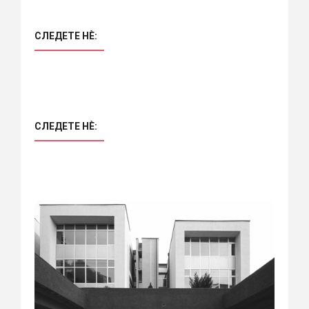
СЛЕДЕТЕ НÈ:
СЛЕДЕТЕ НÈ: