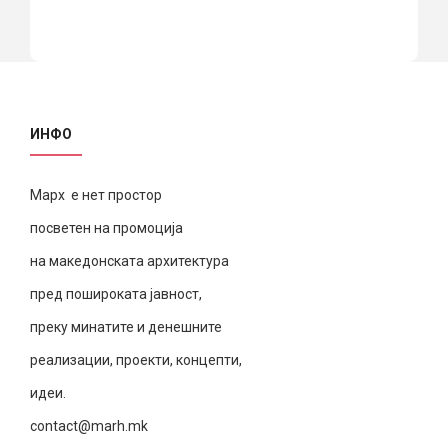
ИНФО
Марх е нет простор
посветен на промоција
на македонската архитектура
пред пошироката јавност,
преку минатите и денешните
реализации, проекти, концепти,
идеи.
contact@marh.mk