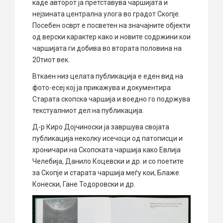
каде авторот ја претставува чаршијата и
нејзината централна улога во градот Скопје.
Посебен осврт е посветен на значајните објекти
од верски карактер како и новите содржини кои
чаршијата ги добива во втората половина на
20тиот век.
Вткаен низ целата публикација е еден вид на
фото-есеј кој ја прикажува и документира
Старата скопска чаршија и воедно го подржува
текстуалниот дел на публикација.
Д-р Киро Дојчиноски ја завршува својата
публикација неколку исечоци од патописци и
хроничари на Скопската чаршија како Евлија
Челебија, Данило Коцевски и др. и со поетите
за Скопје и старата чаршија меѓу кои, Блаже
Конески, Гане Тодоровски и др.