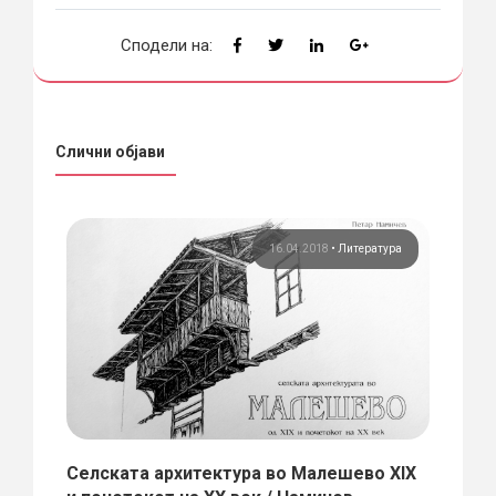
Сподели на:
Слични објави
ура
16.04.2018
•
Литература
Селската архитектура во Малешево XIX
Пром