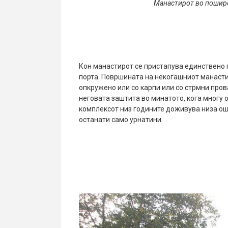
Манастирот во поширо
Кон манастирот се пристапува единствено 
порта. Површината на некогашниот манастир
опкружено или со карпи или со стрмни про
неговата заштита во минатото, кога многу 
комплексот низ годините доживува низа ошт
останати само урнатини.