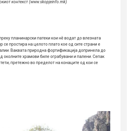
киот контекст (www.skopjeinfo.mk)
преку планинарски патеки кои нѐ водат до влезната
 се простира на целото плато кое од сите страни е
валии. Ваквата природна фортификација допринела до
од околните храмови биле ограбувани и палени. Сепак
ети, претежно во пределот на конаците од кои се