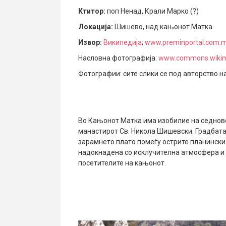
Ктитор:
поп Ненад, Крали Марко (?)
Локација:
Шишево, над кањонот Матка
Извор:
Википедија
;
www.preminportal.com.
Насловна фотографија:
www.commons.wikim
Фотографии: сите слики се под авторство н
Во Кањонот Матка има изобилие на седнове
манастирот Св. Никола Шишевски. Градбата 
зарамнето плато помеѓу острите планински 
надокнадена со исклучителна атмосфера и г
посетителите на кањонот.