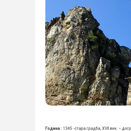
Година :
1345 -стара градба, XVII век – дог