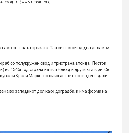
анастирот (www.mapio.net)
 само неговата црквата. Таа се состои од два дела кои
 кораб со полукружен свод и тристрана апсида. Постои
н) во 1345г. од страна на поп Ненад и други ктитори. Се
вувал и Крали Марко, но никогаш не е потврдено дали
едена во западниот дел како доградба, и има форма на