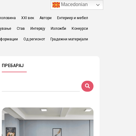
Macedonian
I половина
XXI век
Автори
Ентериер и мебел
жување
Став
Интервју
Изложби
Конкурси
формации
Од регионот
Градежни материјали
ПРЕБАРАЈ