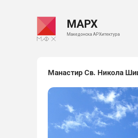
Skip
to
МАРХ
content
Македонска АРХитектура
Манастир Св. Никола Шиш