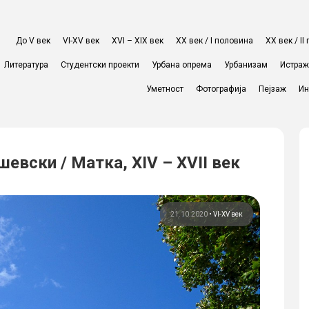
До V век
VI-XV век
XVI – XIX век
ХХ век / I половина
ХХ век / I
Литература
Студентски проекти
Урбана опрема
Урбанизам
Истра
Уметност
Фотографија
Пејзаж
Ин
евски / Матка, XIV – XVII век
21.10.2020
•
VI-XV век