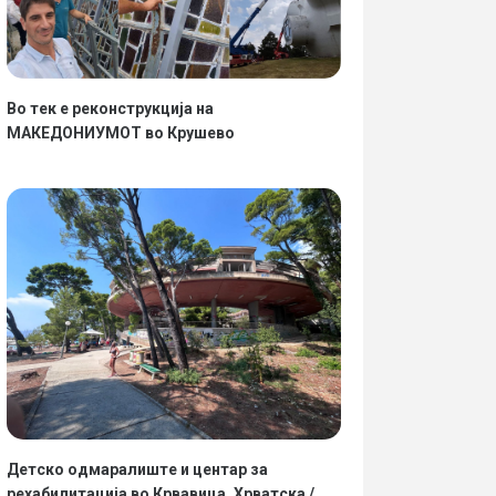
Во тек е реконструкција на
МАКЕДОНИУМОТ во Крушево
Детско одмаралиште и центар за
рехабилитација во Крвавица, Хрватска /