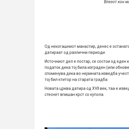
Влезот кон м
Од некогашниот манастир, денес е останата
датираат од различни периоди.
Источниот дел е постар, се состои од еден
податок дека тој била изграден (или обнове
споменува дека во нејзината изведба учест
тој бил ктитор на старата градба.
Новата црква датира од XVII век, таа е изв
стеснет впишан крст со купола.