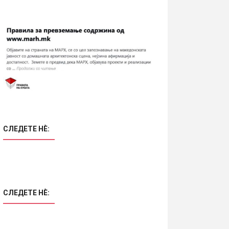
СЛЕДЕТЕ НÈ:
СЛЕДЕТЕ НÈ: