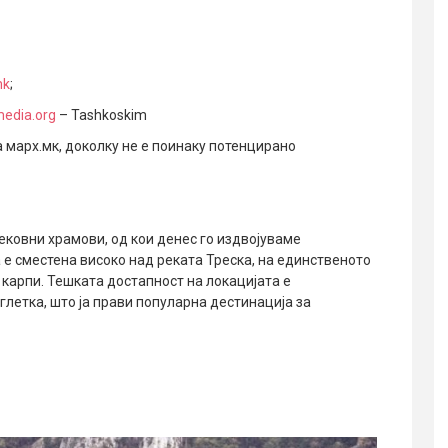
mk
;
edia.org
– Tashkoskim
а марх.мк, доколку не е поинаку потенцирано
ковни храмови, од кои денес го издвојуваме
е сместена високо над реката Треска, на единственото
карпи. Тешката достапност на локацијата е
летка, што ја прави популарна дестинација за