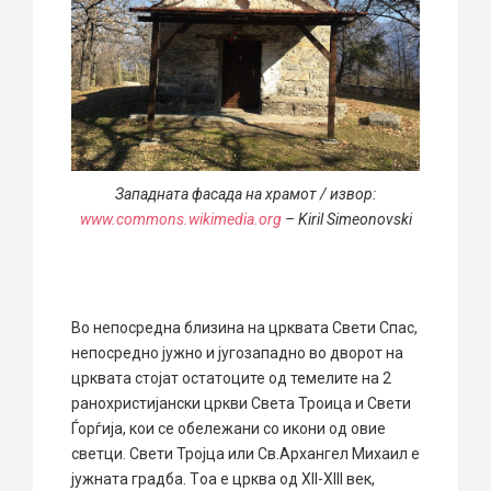
Западната фасада на храмот / извор:
www.commons.wikimedia.org
– Kiril Simeonovski
Во непосредна близина на црквата Свети Спас,
непосредно јужно и југозападно во дворот на
црквата стојат остатоците од темелите на 2
ранохристијански цркви Света Троица и Свети
Ѓорѓија, кои се обележани со икони од овие
светци. Свети Тројца или Св.Архангел Михаил е
јужната градба. Tоа е црква од XII-XIII век,