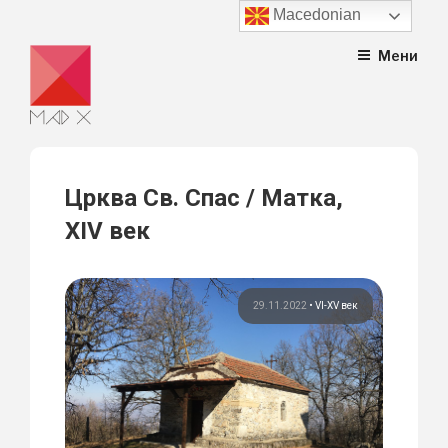
Macedonian
Skip
Мени
to
content
Црква Св. Спас / Матка,
XIV век
29.11.2022
•
VI-XV век