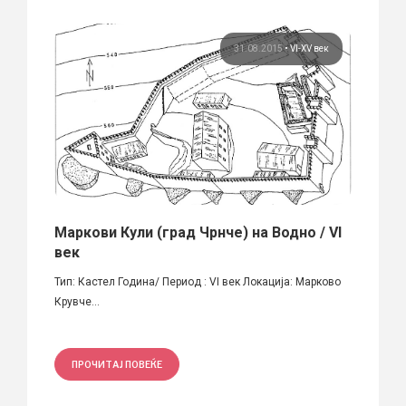
 век
31.08.2015
•
VI-XV век
Маркови Кули (град Чрнче) на Водно / VI
Цркв
век
XIV в
Тип: Кастел Година/ Период : VI век Локацијa: Марково
Период
Крувче...
Охрид, 
ПРОЧИТАЈ ПОВЕЌЕ
ПРО