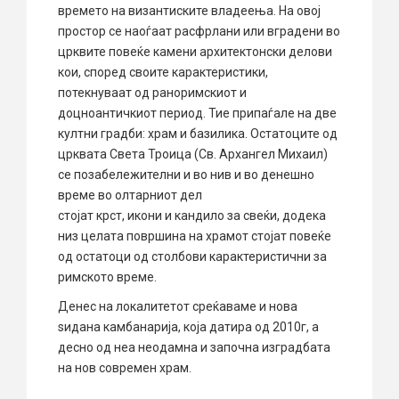
времето на византиските владеења. На овој
простор се наоѓаат расфрлани или вградени во
црквите повеќе камени архитектонски делови
кои, според своите карактеристики,
потекнуваат од раноримскиот и
доцноантичкиот период. Тие припаѓале на две
култни градби: храм и базилика.
Остатоците од
црквата Света Троица (Св. Архангел Михаил)
се позабележителни и во нив и во денешно
време во олтарниот дел
стојат крст, икони и кандило за свеќи, додека
низ целата површина на храмот стојат повеќе
од остатоци од столбови карактеристични за
римското време.
Денес на локалитетот среќаваме и нова
ѕидана камбанарија, која датира од 2010г, а
десно од неа неодамна и започна изградбата
на нов современ храм.