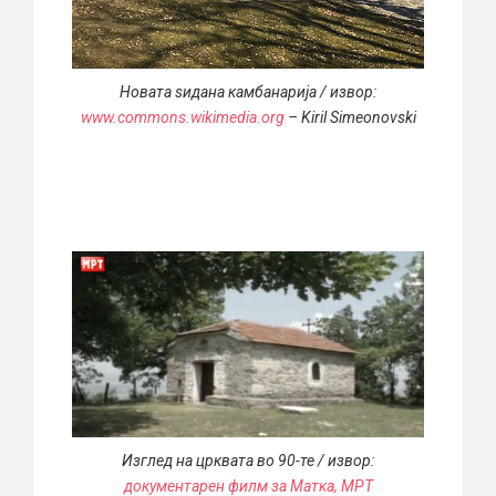
Новата ѕидана камбанарија / извор:
www.commons.wikimedia.org
– Kiril Simeonovski
Изглед на црквата во 90-те / извор:
документарен филм за Матка, МРТ