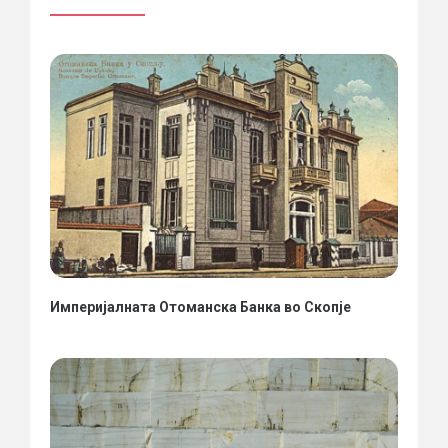
Империјалната Отоманска Банка во Скопје