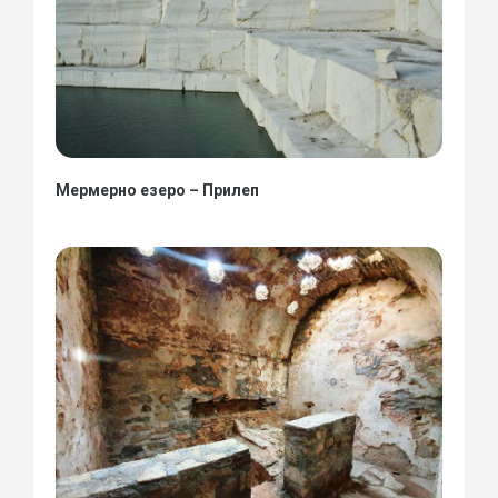
Мермерно езеро – Прилеп