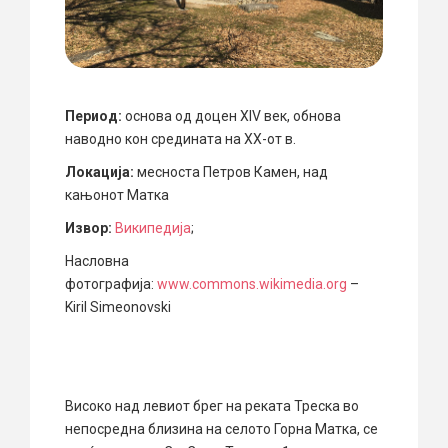
Период:
основа од доцен XIV век, обнова
наводно кон средината на XX-от в.
Локација:
месноста Петров Камен, над
кањонот Матка
Извор:
Википедија
;
Насловна
фотографија:
www.commons.wikimedia.org
–
Kiril Simeonovski
Високо над левиот брег на реката Треска во
непосредна близина на селото Горна Матка, се