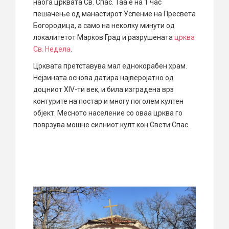
наоѓа црквата Св. Спас. Таа е на 1 час
пешачење од манастирот Успение на Пресвета
Богородица, а само на неколку минути од
локалитетот Марков Град и разрушената
црква
Св. Недела
.
Црквата претставува мал еднокорабен храм.
Нејзината основа датира најверојатно од
доцниот XIV-ти век, и била изградена врз
контурите на постар и многу поголем култен
објект. Месното население со оваа црква го
поврзува мошне силниот култ кон Свети Спас.