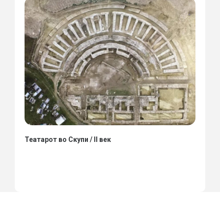
Театарот во Скупи / II век