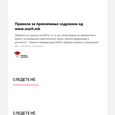
СЛЕДЕТЕ НÈ:
СЛЕДЕТЕ НÈ: