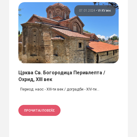
 век
07.01.2024
•
VI-XV век
Црква Св. Богородица Перивлепта /
Марк
Охрид, XIII век
век
век
Период: наос - XIII-ти век / доградби - XIV-ти...
Тип: К
Крувче.
ПРОЧИТАЈ ПОВЕЌЕ
ПРО