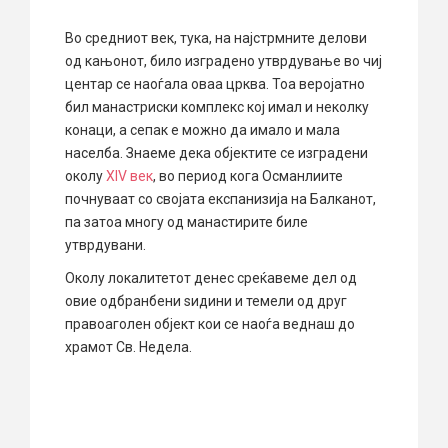
Во средниот век, тука, на најстрмните делови
од кањонот, било изградено утврдување во чиј
центар се наоѓала оваа црква. Тоа веројатно
бил манастриски комплекс кој имал и неколку
конаци, а сепак е можно да имало и мала
населба. Знаеме дека објектите се изградени
околу
XIV век
, во период кога Османлиите
почнуваат со својата експанизија на Балканот,
па затоа многу од манастирите биле
утврдувани.
Околу локалитетот денес среќавеме дел од
овие одбранбени ѕидини и темели од друг
правоаголен објект кои се наоѓа веднаш до
храмот Св. Недела.