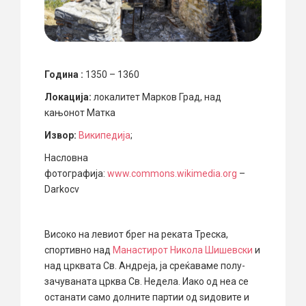
Година :
1350 – 1360
Локација:
локалитет Марков Град, над
кањонот Матка
Извор:
Википедија
;
Насловна
фотографија:
www.commons.wikimedia.org
–
Darkocv
Високо на левиот брег на реката Треска,
спортивно над
Манастирот Никола Шишевски
и
над црквата Св. Андреја, ја среќаваме полу-
зачуваната црква Св. Недела. Иако од неа се
останати само долните партии од ѕидовите и