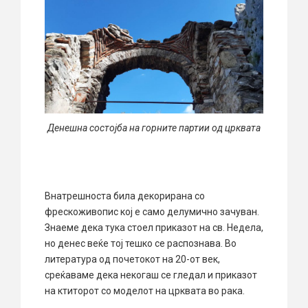
Денешна состојба на горните партии од црквата
Внатрешноста била декорирана со
фрескоживопис кој е само делумично зачуван.
Знаеме дека тука стоел приказот на св. Недела,
но денес веќе тој тешко се распознава. Во
литература од почетокот на 20-от век,
среќаваме дека некогаш се гледал и приказот
на ктиторот со моделот на црквата во рака.