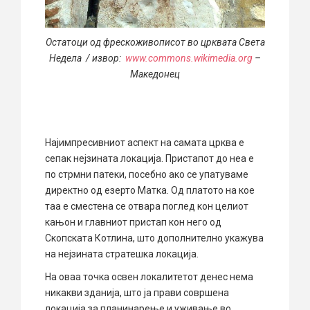
Остатоци од фрескоживописот во црквата Света
Недела /
извор:
www.commons.wikimedia.org
–
Македонец
Најимпресивниот аспект на самата црква е
сепак нејзината локација. Пристапот до неа е
по стрмни патеки, посебно ако се упатуваме
директно од езерто Матка. Од платото на кое
таа е сместена се отвара поглед кон целиот
кањон и главниот пристап кон него од
Скопската Котлина, што дополнително укажува
на нејзината стратешка локација.
На оваа точка освен локалитетот денес нема
никакви зданија, што ја прави совршена
локација за планинарење и уживање во