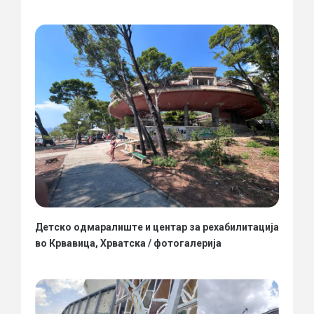
Детско одмаралиште и центар за рехабилитација
во Крвавица, Хрватска / фотогалерија