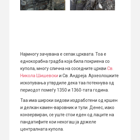
Најмногу зачувана е сепак црквата. Тоа е
еднокорабна градба која била покриена со
купола, многу слична на соседните цркви
Св.
Никола Шишевски
и Св. Андреја. Археолошките
ископувања утврдиле дека таа потекнува од
периодот помеѓу 1350 и 1360-тата година.
Таа има широки ѕидови издработени од кршен
и делкан камен-варовник и тули. Денес, иако
конзервиран, се уште стои еден од лаците на
пандатифите кои некогаш ја држеле
централната купола.