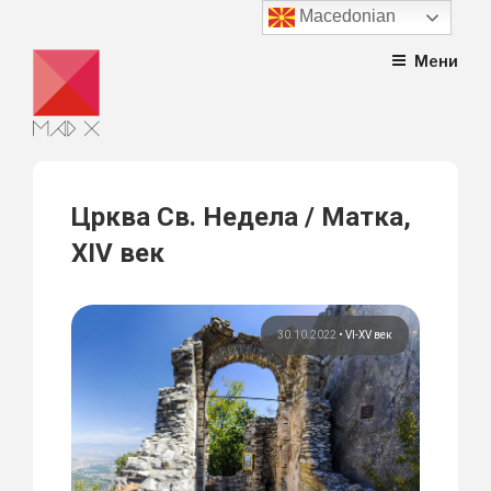
Macedonian
Skip
Мени
to
content
Црква Св. Недела / Матка,
XIV век
30.10.2022
•
VI-XV век