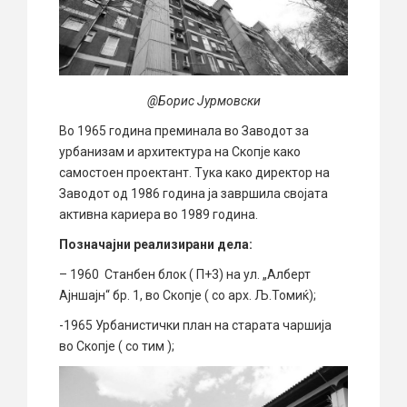
@Борис Јурмовски
Во 1965 година преминала во Заводот за
урбанизам и архитектура на Скопје како
самостоен проектант. Тука како директор на
Заводот од 1986 година ја завршила својата
активна кариера во 1989 година.
Позначајни реализирани дела:
– 1960 Станбен блок ( П+3) на ул. „Алберт
Ајншајн“ бр. 1, во Скопје ( со арх. Љ.Томиќ);
-1965 Урбанистички план на старата чаршија
во Скопје ( со тим );