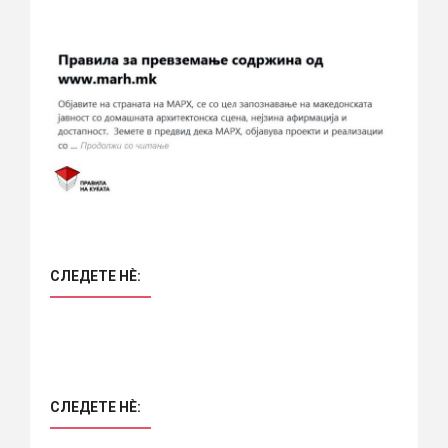
СЛЕДЕТЕ НÈ:
СЛЕДЕТЕ НÈ: