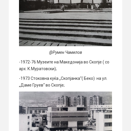
@Румен Чамилов
-1972-76 Музеите на Македонија во Скопје ( со
арх. К.Муратовски);
-1973 Стоковна куќа „Скопјанка“( Беко) на ул.
„Даме Груев“ во Скопје;