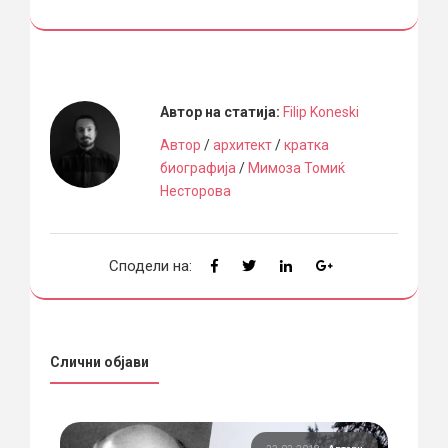
Автор на статија:
Filip Koneski
Автор
/
архитект
/
кратка
биографија
/
Мимоза Томиќ
Несторова
Сподели на:
Слични објави