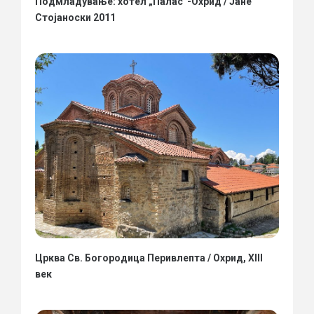
Подмладување: хотел „Палас“-Охрид / Јане
Стојаноски 2011
Црква Св. Богородица Перивлепта / Охрид, XIII
век