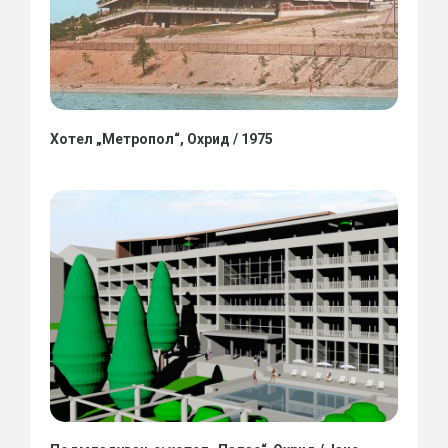
Хотел „Метропол“, Охрид / 1975