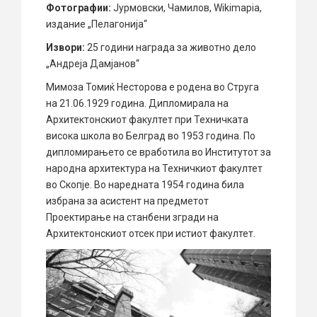
Фотографии:
Јурмовски, Чамилов, Wikimapia,
издание „Пелагонија“
Извори:
25 години награда за животно дело
„Андреја Дамјанов“
Мимоза Томиќ Несторова е родена во Струга
на 21.06.1929 година. Дипломирала на
Архитектонскиот факултет при Техничката
висока школа во Белград во 1953 година. По
дипломирањето се вработила во Институтот за
народна архитектура на Техничкиот факултет
во Скопје. Во наредната 1954 година била
избрана за асистент на предметот
Проектирање на станбени згради на
Архитектонскиот отсек при истиот факултет.