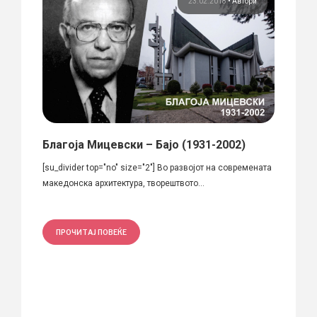
нот
23.02.2018
•
Автори
Благоја Мицевски – Бајо (1931-2002)
Михо
опје,
[su_divider top="no" size="2"] Во развојот на современата
Кратка
македонска архитектура, творештвото...
развој
ПРОЧИТАЈ ПОВЕЌЕ
ПРО