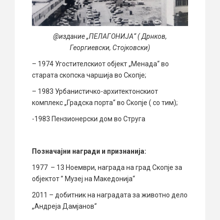
@издание „ПЕЛАГОНИЈА“ ( Дрнков,
Георгиевски, Стојковски)
– 1974 Угостителскиот објект „Менада“ во
старата скопска чаршија во Скопје;
– 1983 Урбанистичко-архитектонскиот
комплекс „Градска порта“ во Скопје ( со тим);
-1983 Пензионерски дом во Струга
Позначајни награди и признанија:
1977 – 13 Ноември, награда на град Скопје за
објектот ” Музеј на Македонија“
2011 – добитник на наградата за животно дело
„Андреја Дамјанов“