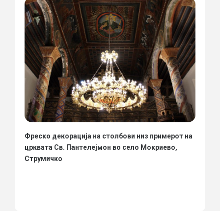
Фреско декорација на столбови низ примерот на
црквата Св. Пантелејмон во село Мокриево,
Струмичко