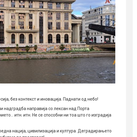
ија, без контекст и иновација. Паднати од небо!
и надградба направија со лексан над Порта
ето… итн. итн. Не се способни ни тоа што го изградија
редна нација, цивилизација и култура. Деградирањето