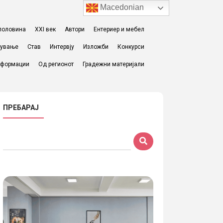
Macedonian
I половина
XXI век
Автори
Ентериер и мебел
жување
Став
Интервју
Изложби
Конкурси
формации
Од регионот
Градежни материјали
ПРЕБАРАЈ