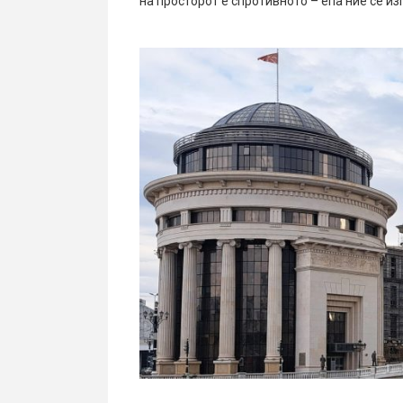
на просторот е спротивното – епа ние се из