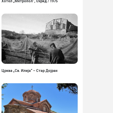
Хотел „Метропол“, Охрид / 1975
Црква „Св. Илија“ – Стар Дојран