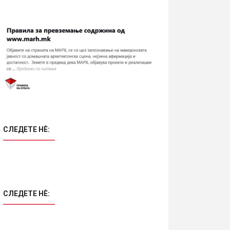
СЛЕДЕТЕ НÈ:
СЛЕДЕТЕ НÈ: