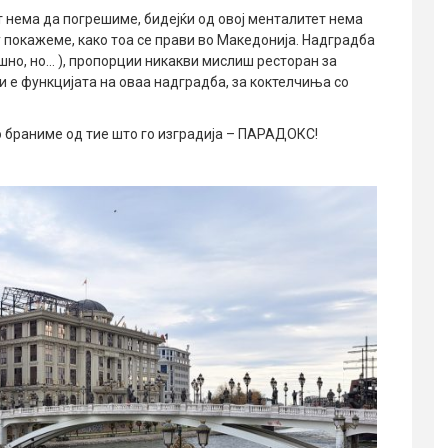
 нема да погрешиме, бидејќи од овој менталитет нема
у покажеме, како тоа се прави во Македонија. Надградба
ешно, но… ), пропорции никакви мислиш ресторан за
 и е функцијата на оваа надградба, за коктелчиња со
о браниме од тие што го изградија – ПАРАДОКС!