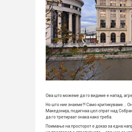
Ова што можеме да го видиме е напад, агрес
Но што ние знаеме?! Само критикуваме…. Он
Македонија, подигнаа цел спрат над Собрани
да го третираат онака како треба.
Поимање на просторот е доказ за една нап