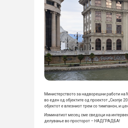
Министерството за надворешни работи на М
во еден од објектите од проектот „Скопје 2
објектот е влезниот трем со тимпанон, и це
Изминатиот месец сме сведоци на интервен
делување во просторот – НАДГРАДБА!