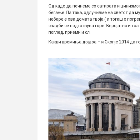
Од каде да почнеме со сатирата и цинизмот
бегање. Па така, одлучивме на светот да м
небаре е ова домата твоја ( и тогаш е погр
свадби се подготвува горе. Веројатно и тоа
поглед, приеми и сл.
Какви времиња дојдоа – и Скопје 2014 да г