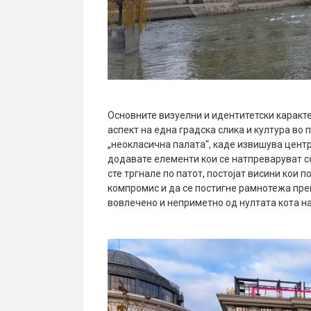
Основните визуелни и идентитетски карактер
аспект на една градска слика и култура во 
„неокласична палата“, каде извишува центр
додавате елементи кои се натпреваруват со н
сте тргнале по патот, постојат висини кои 
компромис и да се постигне рамнотежа пре
вовлечено и неприметно од нултата кота на