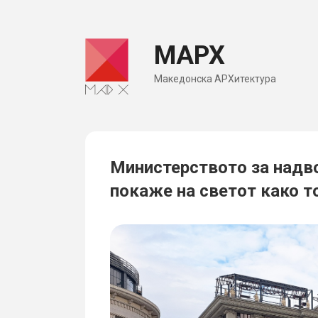
Skip
to
МАРХ
content
Македонска АРХитектура
Министерството за надв
покаже на светот како то