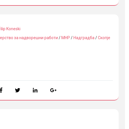
Filip Koneski
ерство за надворешни работи
/
МНР
/
Надградба
/
Скопје