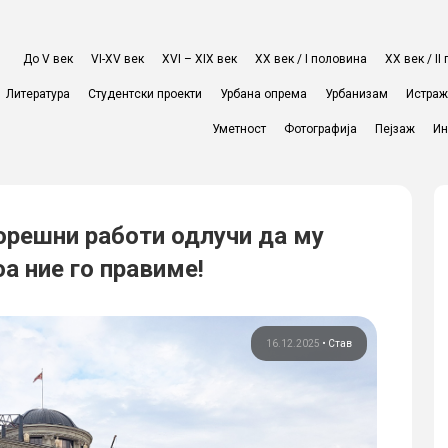
До V век
VI-XV век
XVI – XIX век
ХХ век / I половина
ХХ век / I
Литература
Студентски проекти
Урбана опрема
Урбанизам
Истра
Уметност
Фотографија
Пејзаж
Ин
орешни работи одлучи да му
а ние го правиме!
16.12.2025
•
Став