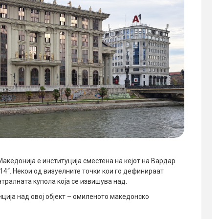
акедонија е институција сместена на кејот на Вардар
014“. Некои од визуелните точки кои го дефинираат
нтралната купола која се извишува над.
ција над овој објект – омиленото македонско