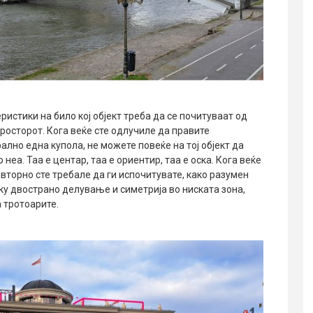
истики на било кој објект треба да се почитуваат од
просторот. Кога веќе сте одлучиле да правите
ално една купола, не можете повеќе на тој објект да
еа. Таа е центар, таа е ориентир, таа е оска. Кога веќе
повторно сте требале да ги испочитувате, како разумен
ку двострано делување и симетрија во ниската зона,
 тротоарите.