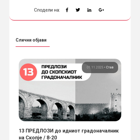
Сподели на:
Слични објави
тав
01.11.2025
•
Став
т
13 ПРЕДЛОЗИ до идниот градоначалник
Одек
на Скопје / 8-20
насл