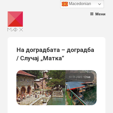
Macedonian
Skip
Мени
to
content
На доградбата – доградба
/ Случај „Матка“
13.03.2025
•
Став