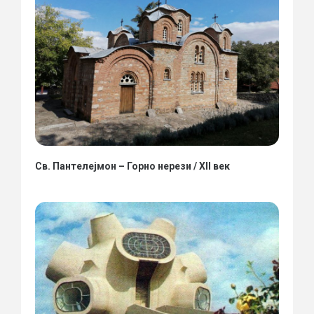
Св. Пантелејмон – Горно нерези / XII век