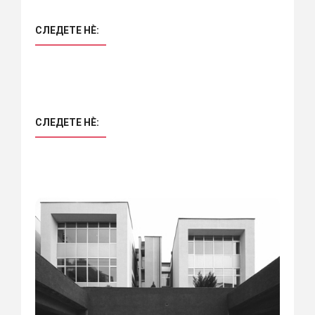
СЛЕДЕТЕ НÈ:
СЛЕДЕТЕ НÈ: