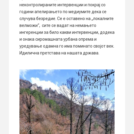
неконтролираните интервенции и покрај со
години апелирањето по медиумите дека се
случува безредие. Се е оставено на „локалните
велможи“, сите се вадат на немањето
ингеренции за било какви интервенции, додека
и онака сиромашната урбана опрема и
уредување одамна го има поминато својот век.
Идилична претстава на нашата држава.