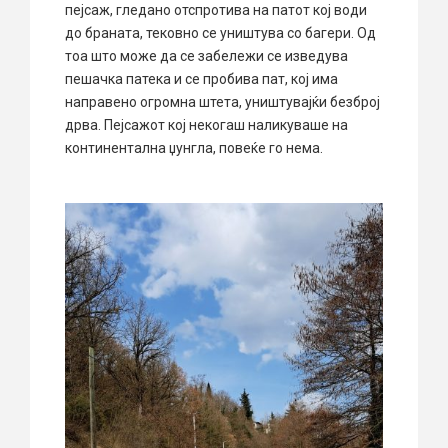
пејсаж, гледано отспротива на патот кој води
до браната, тековно се уништува со багери. Од
тоа што може да се забележи се изведува
пешачка патека и се пробива пат, кој има
направено огромна штета, уништувајќи безброј
дрва. Пејсажот кој некогаш наликуваше на
континентална џунгла, повеќе го нема.