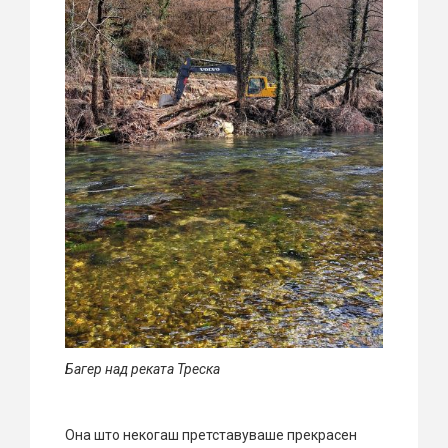
Багер над реката Треска
Она што некогаш претставуваше прекрасен