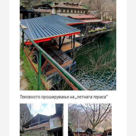
Тековното проширување на „летната тераса“