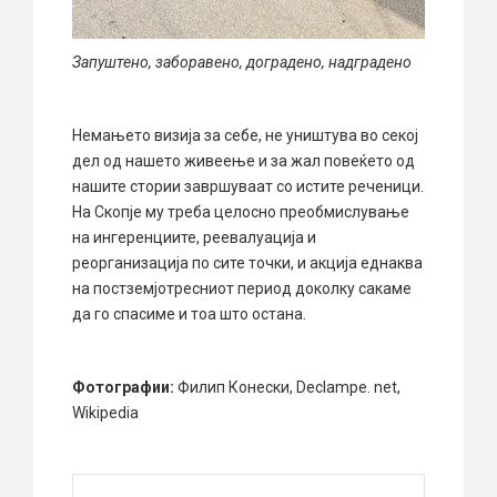
Запуштено, заборавено, доградено, надградено
Немањето визија за себе, не уништува во секој
дел од нашето живеење и за жал повеќето од
нашите стории завршуваат со истите реченици.
На Скопје му треба целосно преобмислување
на ингеренциите, реевалуација и
реорганизација по сите точки, и акција еднаква
на постземјотресниот период доколку сакаме
да го спасиме и тоа што остана.
Фотографии:
Филип Конески, Declampe. net,
Wikipedia