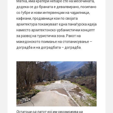
Матка, има кратери небаре сте на месечината,
додека се до браната е девалвирано, посипано
со ѓубре и нови интервенции на чајџилници,
кафеани, продавници кои по својата
архитектура покажуваат една панаѓурска идеја
наместо архитектонско-урбанистички концепт
за развој на туристичка зона. Ракот на
македонското поимање на стопанисување –
доградба и на доградбата – доградба.
Остатоци од патот кој им овозможува на