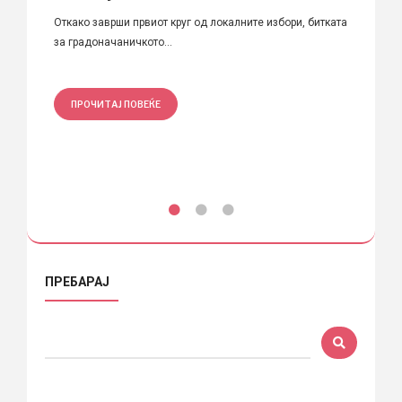
архи
Откако заврши првиот круг од локалните избори, битката
за градоначаничкото...
Списан
првично
ПРОЧИТАЈ ПОВЕЌЕ
ПРО
ПРЕБАРАЈ