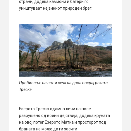
страни, додека камиони и багери го
уништуваат нејзиниот природен брег.
Пробивање на пат и сеча на дрва покрај реката
Треска
Езерото Треска одамна личи на поле
разрушено од воени дејствија, додека круната
на овој потег Езерото Матка и просторот под
браната не може да ги засити