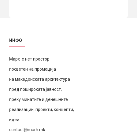
ИНФО
Марх е нет простор
посветен на промоција
на македонската архитектура
пред пошироката јавност,
преку минатите и денешните
реализации, проекти, концепти,
идеи.
contact@marh.mk