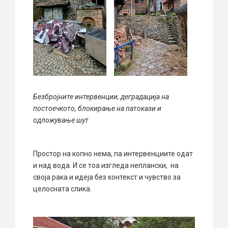
Безбројните интервенции, деградација на
постоечкото, блокирање на патокази и
одложување шут
Простор на копно нема, па интервенциите одат
и над вода. И се тоа изгледа неплански, на
своја рака и идеја без контекст и чувство за
целосната слика.