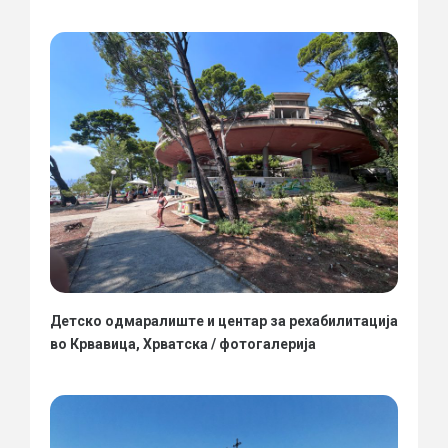
Детско одмаралиште и центар за рехабилитација
во Крвавица, Хрватска / фотогалерија