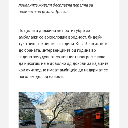
локалните жители бесплатна перална за
возилата во реката Треска
По целата должина ве прати ѓубре со
амбалажи со археолошка вредност, бидејќи
тука никој не чисти со години. Кога ќе стигнете
до браната, интервенциите од година во
година зачудуваат со нивниот прогрес – како
да никогаш не е доволно од докови за кајаците
кои очигледно имаат амбиција да надкријат се
поголем дел од езерото.