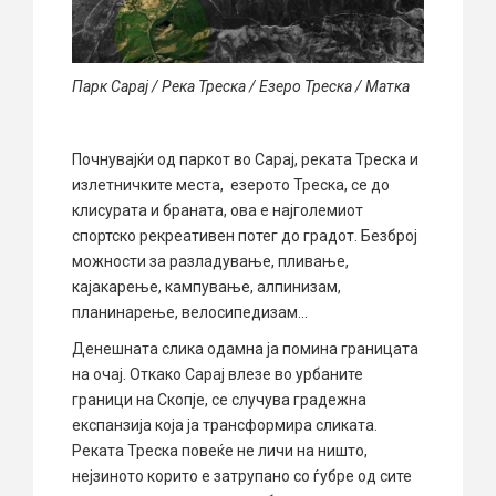
Парк Сарај / Река Треска / Езеро Треска / Матка
Почнувајќи од паркот во Сарај, реката Треска и
излетничките места, езерото Треска, се до
клисурата и браната, ова е најголемиот
спортско рекреативен потег до градот. Безброј
можности за разладување, пливање,
кајакарење, кампување, алпинизам,
планинарење, велосипедизам…
Денешната слика одамна ја помина границата
на очај. Откако Сарај влезе во урбаните
граници на Скопје, се случува градежна
експанзија која ја трансформира сликата.
Реката Треска повеќе не личи на ништо,
нејзиното корито е затрупано со ѓубре од сите