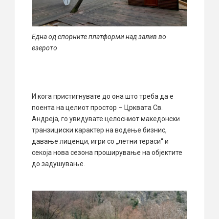
Една од спорните платформи над залив во
езерото
И кога пристигнувате до она што треба да е
поента на целиот простор – Црквата Св.
Андреја, го увидувате целосниот македонски
транзициски карактер на водење бизнис,
давање лиценци, игри со „летни тераси“ и
секоја нова сезона проширување на објектите
до задушување.