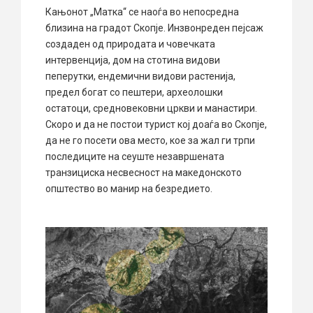
Кањонот „Матка“ се наоѓа во непосредна
близина на градот Скопје. Инзвонреден пејсаж
создаден од природата и човечката
интервенција, дом на стотина видови
пеперутки, ендемични видови растенија,
предел богат со пештери, археолошки
остатоци, средновековни цркви и манастири.
Скоро и да не постои турист кој доаѓа во Скопје,
да не го посети ова место, кое за жал ги трпи
последиците на сеуште незавршената
транзициска несвесност на македонското
општество во манир на безредието.