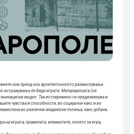
звиете нов приод кон архитектонското размислување.
о истражување ќе биде играта. Материјалната (не
рганизациски модел. Таа истовремено ги предизвикува и
ашите чувства и способности, во социјални како и во
 замислена во различни академски полиња, како урбани,
а на играта, правилата, елементите, полето за игра,