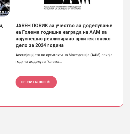
и,
ЈАВЕН ПОВИК за учество за доделување
Основ
на Голема годишна награда на ААМ за
Охрид
најуспешно реализирано архитектонско
Одговор
дело за 2024 година
урбаниз
Асоцијацијата на архитекти на Македонија (ААМ) секоја
година доделува Голема...
ПРОЧИТАЈ ПОВЕЌЕ
ПРОЧ