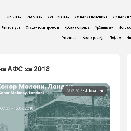
До V век
VI-XV век
XVI – XIX век
ХХ век / I половина
ХХ век / I
Литература
Студентски проекти
Урбана опрема
Урбанизам
Истра
Уметност
Фотографија
Пејзаж
Ин
на АФС за 2018
28.05.2018
•
Информации