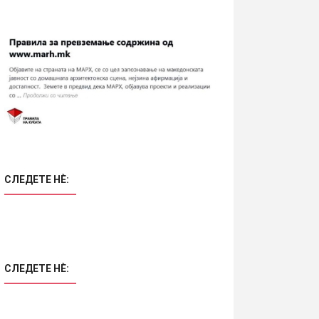
СЛЕДЕТЕ НÈ:
18.02.2021
•
Информации
ХХ век / II половина
СЛЕДЕТЕ НÈ: