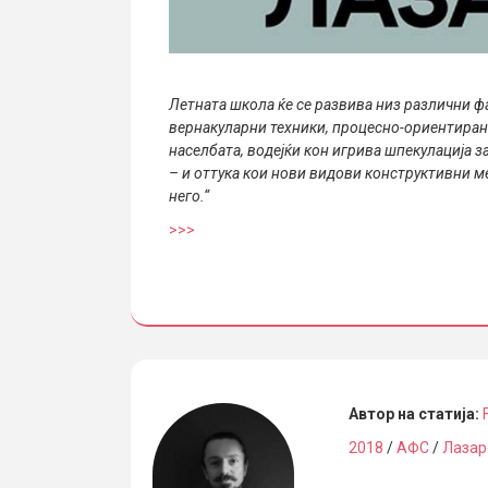
Летната школа ќе се развива низ различни ф
вернакуларни техники, процесно-ориентирана
населбата, водејќи кон игрива шпекулација за
– и оттука кои нови видови конструктивни 
него.“
>>>
Автор на статија:
2018
/
АФС
/
Лазар