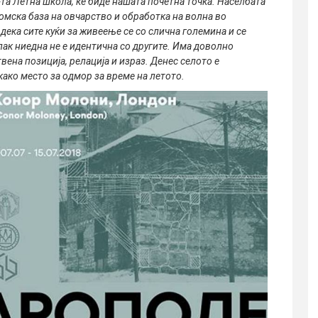
та Летна школа, ќе биде нашата почетна точка. Населбата
омска база на овчарство и обработка на волна во
дека сите куќи за живеење се со слична големина и се
епак ниедна не е идентична со другите. Има доволно
твена позиција, релација и израз. Денес селото е
како место за одмор за време на летото.