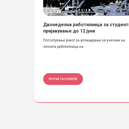
Климент
Двонеделна работилница за студент
банов
пријавување до 12 јуни
банов Биро: Завод за
Потсетување рокот за аплицирање за учесник на
летната работилница на...
ПРОЧИТАЈ ПОВЕЌЕ