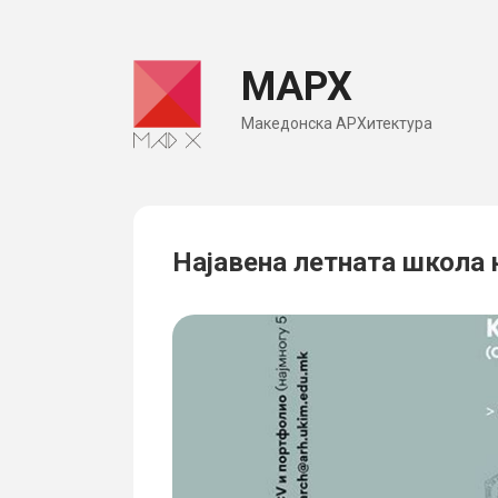
Skip
to
МАРХ
content
Македонска АРХитектура
Најавена летната школа 