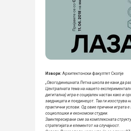
Извори:
Архитектонски факултет Скопје
„Овогодинешната Летна школа ве кани да ра
Централната тема на нашето експерименталн
дигитална) игра е социјален настан како и о
заедницата и поединецот. Таа ги изострува н
практични услови. Од овие причини играта е
социолошки и
економски студии.
Заинтересирани сме за комплексната структур
стратегијата и елементот на случајност.