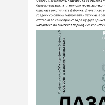
Селото Лазарополе, каде што ќе се одржи 27-
била изградена на планински терен, врз екон
блиската текстилната фабрика. Впечатливо е 
градени со слични материјали и техники, а с
отстапки во секој проект за да му даде единс
напуштено во зимскиот период и се користи 