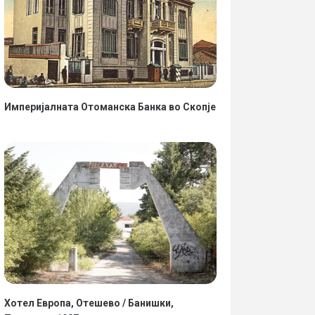
Империјалната Отоманска Банка во Скопје
Хотел Европа, Отешево / Банишки,