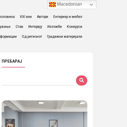
Macedonian
I половина
XXI век
Автори
Ентериер и мебел
жување
Став
Интервју
Изложби
Конкурси
формации
Од регионот
Градежни материјали
ПРЕБАРАЈ