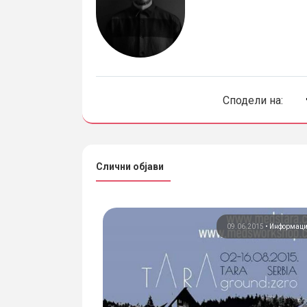
Сподели на:
Слични објави
и
ХХ век / II половина
09.06.2015
•
Информац