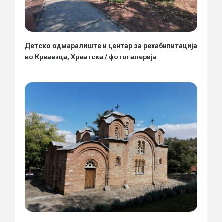
Детско одмаралиште и центар за рехабилитација
во Крвавица, Хрватска / фотогалерија