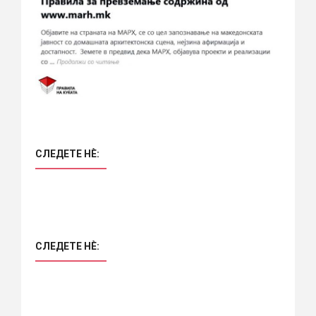
СЛЕДЕТЕ НÈ:
СЛЕДЕТЕ НÈ: