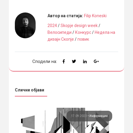
Автор на статија:
Filip Koneski
2024
/
Skopje design week
/
Велосипеди
/
Конкурс
/
Недела на
дизајн Скопје
/
повик
Сподели на:
Слични објави
ции
17.09.2023
•
Информации