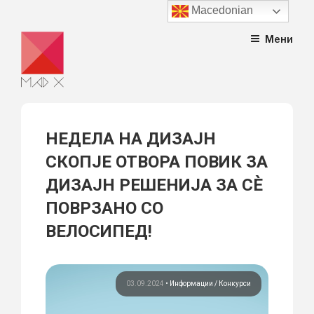
Macedonian
Skip
Мени
to
content
НЕДЕЛА НА ДИЗАЈН
СКОПЈЕ ОТВОРА ПОВИК ЗА
ДИЗАЈН РЕШЕНИЈА ЗА СÈ
ПОВРЗАНО СО
ВЕЛОСИПЕД!
03.09.2024
•
Информации
Конкурси