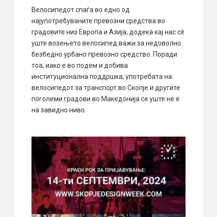
Велосипедот спаѓа во едно од
најупотребуваните превозни средства во
градовите низ Европа и Азија, додека кај нас сè
уште возењето велосипед важи за недоволно
безбедно урбано превозно средство. Поради
тоа, иако е во подем и добива
институционална поддршка, употребата на
велосипедот за транспорт во Скопје и другите
поголеми градови во Македонија се уште не е
на завидно ниво.