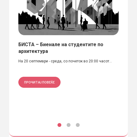
БИСТА – Биенале на студентите по
Наја
архитектура
„Ант
урба
На 20 септември - среда, со почеток во 20:00 часот...
„За пр
пред...
ПРОЧИТАЈ ПОВЕЌЕ
ПРО