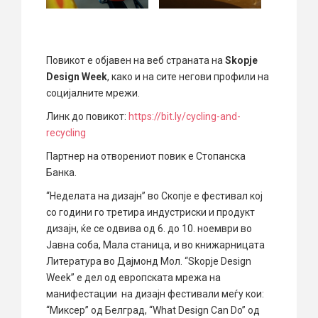
Повикот е објавен на веб странатa на
Skopje
Design Week
, како и на сите негови профили на
социјалните мрежи.
Линк до повикот:
https://bit.ly/cycling-and-
recycling
Партнер на отворениот повик е Стопанска
Банка.
“Неделата на дизајн” во Скопје е фестивал кој
со години го третира индустриски и продукт
дизајн, ќе се одвива од 6. до 10. ноември во
Јавна соба, Мала станица, и во книжарницата
Литература во Дајмонд Мол. “Skopje Design
Week” е дел од европската мрежа на
манифестации на дизајн фестивали меѓу кои:
“Миксер” од Белград, “What Design Can Do” од