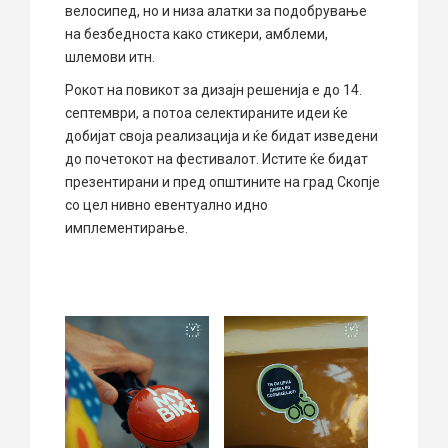
велосипед, но и низа алатки за подобрување
на безбедноста како стикери, амблеми,
шлемови итн.
Рокот на повикот за дизајн решенија е до 14.
септември, а потоа селектираните идеи ќе
добијат своја реализација и ќе бидат изведени
до почетокот на фестивалот. Истите ќе бидат
презентирани и пред општините на град Скопје
со цел нивно евентуално идно
имплементирање.