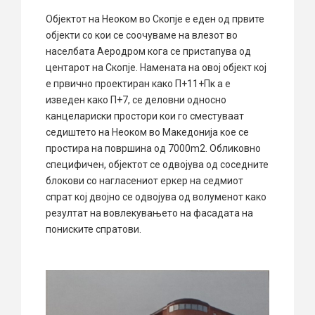
Објектот на Неоком во Скопје е еден од првите
објекти со кои се соочуваме на влезот во
населбата Аеродром кога се пристапува од
центарот на Скопје. Намената на овој објект кој
е првично проектиран како П+11+Пк а е
изведен како П+7, се деловни односно
канцелариски простори кои го сместуваат
седиштето на Неоком во Македонија кое се
простира на површина од 7000m2. Обликовно
специфичен, објектот се одвојува од соседните
блокови со нагласениот еркер на седмиот
спрат кој двојно се одвојува од волуменот како
резултат на вовлекувањето на фасадата на
пониските спратови.