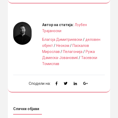
Автор на статија:
Љубен
Трајаноски
Благоја Димитриевски
/
деловен
објект
/
Неоком
/
Паскалов
Мирослав
/
Пелагонија
/
Ружа
Дамеска-Јовановиќ
/
Тасевски
Томислав
Сподели на:
Слични објави