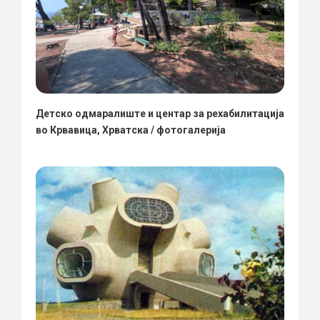
Детско одмаралиште и центар за рехабилитација
во Крвавица, Хрватска / фотогалерија