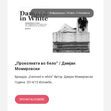
вина
24.06.2015
•
Информации
ХХ век / II половина
ри-
„Проколнати во бело” / Дамјан
„Вид
Момировски
По пов
пштина
Брошура: „Damned in white" Автор: Дамјан Момировски
редакци
Година: 2014/15 Изложба:...
ПРО
ПРОЧИТАЈ ПОВЕЌЕ