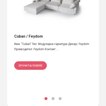
016
Cuban / Feydom
Work
на
Име: "Cuban" Тип: Модуларна гарнитура Дизајн: Feydom
Денес 
Проиводител: Feydom Контакт:...
под на
ПРОЧИТАЈ ПОВЕЌЕ
ПРО