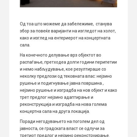
Од тоа што можеме да забележиме, станува
збор за повеќе варијанти на изгледот на холот,
како и изглед на ентериерот на концертната
сала.
На конечното делување врз објектот во
распаѓање, претходеа долги години перипетии
и немо набљудување, кое резултираше со
неколку предлози од тековната влас: нејзино
рушење и подигнување јавна површина ,
нејзино рушење и изградба на нов објект и како
трет предлог нејзино адаптирање и
реконструкција и изградба на нова голема
концертна сала на друга локација.
Поради негодувањето на поголем дел од
јавноста, се градската власт се одлучи за
третиот предлог и нејзино реконструирање.