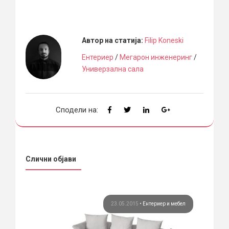
Автор на статија:
Filip Koneski
Ентериер
/
Мегарон инженеринг
/
Универзална сала
Сподели на:
Слични објави
бел
23.05.2015
•
Ентериер и мебел