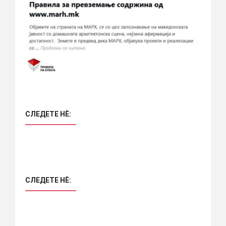
СЛЕДЕТЕ НÈ:
СЛЕДЕТЕ НÈ: