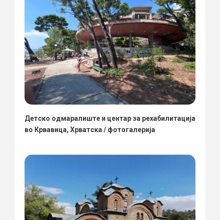
Детско одмаралиште и центар за рехабилитација
во Крвавица, Хрватска / фотогалерија