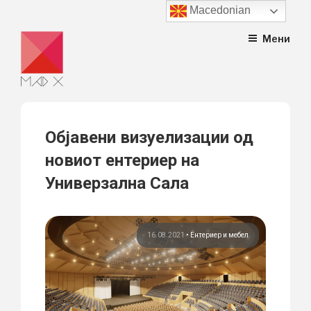
Macedonian
Skip
Мени
to
content
Објавени визуелизации од
новиот ентериер на
Универзална Сала
16.08.2021
•
Ентериер и мебел