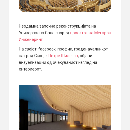
Неодамна започна реконструкцијата на
Универзална Сала според
проектот на Мегарон
Инженеринг
.
На својот facebook профил, градоначалникот
на град Скопје,
Петре Шилегов
, објави
визуелизации од очекуваниот изглед на
ентериерот.