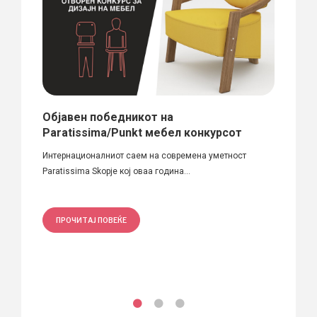
во
Објавен победникот на
Уста
Paratissima/Punkt мебел конкурсот
На вче
Интернационалниот саем на современа уметност
повеќет
Paratissima Skopje кој оваа година...
ПРО
ПРОЧИТАЈ ПОВЕЌЕ