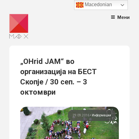
Macedonian
Skip
Мени
to
content
„OHrid JAM“ во
организација на БЕСТ
Скопје / 30 сеп. – 3
октомври
29.09.2016
•
Информации