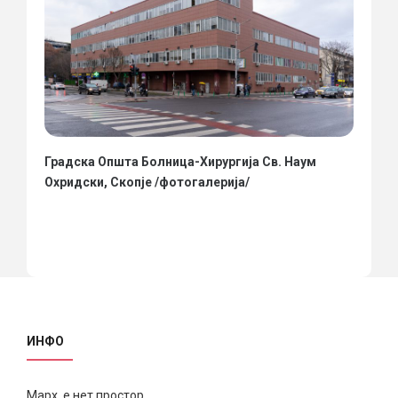
Градска Општа Болница-Хирургија Св. Наум
Охридски, Скопје /фотогалерија/
ИНФО
Марх е нет простор