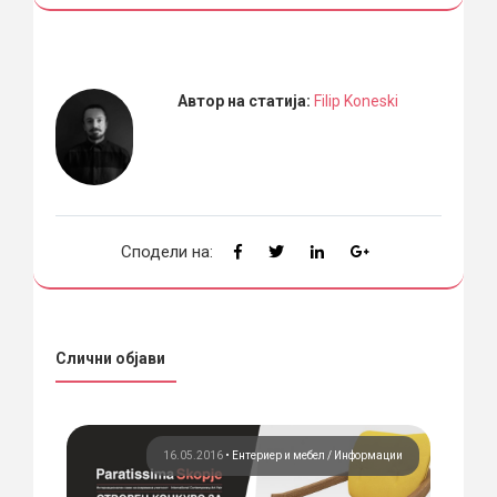
Автор на статија:
Filip Koneski
Сподели на:
Слични објави
ции
16.05.2016
•
Ентериер и мебел
Информации