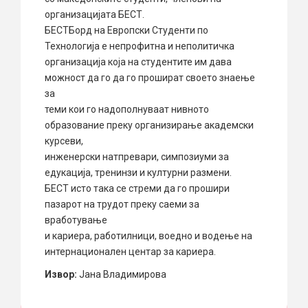
организацијата БЕСТ.
БЕСТБорд на Европски Студенти по
Технологија е непрофитна и неполитичка
организација која на студентите им дава
можност да го да го прошират своето знаење
за
теми кои го надополнуваат нивното
образование преку организирање академски
курсеви,
инженерски натпревари, симпозиуми за
едукација, тренинзи и културни размени.
БЕСТ исто така се стреми да го прошири
пазарот на трудот преку саеми за
вработување
и кариера, работилници, воедно и водење на
интернационален центар за кариера.
Извор:
Јана Владимирова