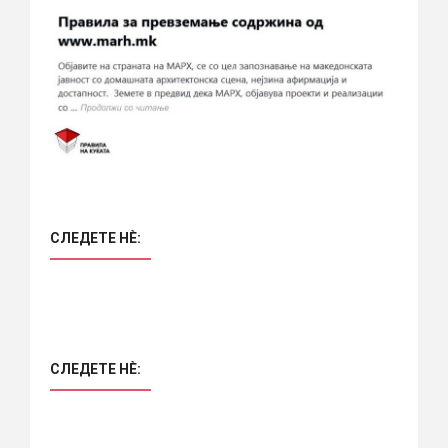
СЛЕДЕТЕ НÈ:
СЛЕДЕТЕ НÈ: