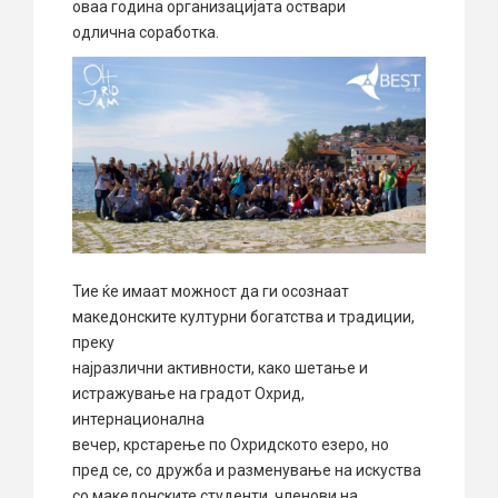
оваа година организацијата оствари
одлична соработка.
Тие ќе имаат можност да ги осознаат
македонските културни богатства и традиции,
преку
најразлични активности, како шетање и
истражување на градот Охрид,
интернационална
вечер, крстарење по Охридското езеро, но
пред се, со дружба и разменување на искуства
со македонските студенти, членови на