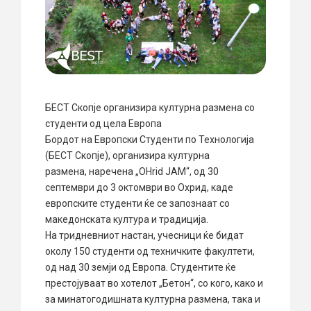
БЕСТ Скопје организира културна размена со
студенти од цела Европа
Бордот на Европски Студенти по Технологија
(БЕСТ Скопје), организира културна
размена, наречена „OHrid JAM“, од 30
септември до 3 октомври во Охрид, каде
европските студенти ќе се запознаат со
македонската култура и традиција.
На тридневниот настан, учесници ќе бидат
околу 150 студенти од техничките факултети,
од над 30 земји од Европа. Студентите ќе
престојуваат во хотелот „Бетон“, со кого, како и
за минатогодишната културна размена, така и