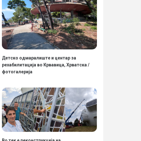
Детско одмаралиште и центар за
рехабилитација во Крвавица, Хрватска /
фотогалерија
Во тек е реконструкција на