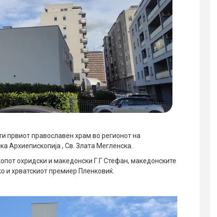
ети првиот православен храм во регионот на
а Архиепископија , Св. Злата Мегленска.
пот охридски и македонски Г.Г Стефан, македонските
ко и хрватскиот премиер Пленковиќ.