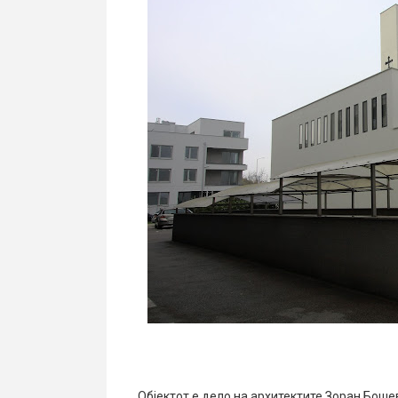
Објектот е дело на архитектите Зоран Боше