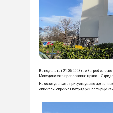
Во неделата ( 21.05.2023) во Загреб се осв
Македонската православна црква – Охридск
На осветувањето присуствуваше архиеписко
епископи, спрскиот патријарх Порфирије ка