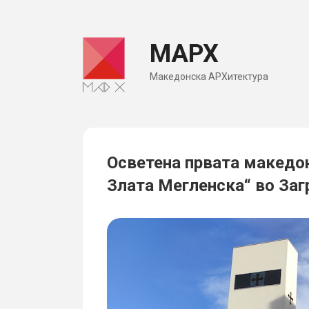
Skip
to
МАРХ
content
Македонска АРХитектура
Осветена првата македон
Злата Мегленска“ во Заг