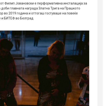
орот Филип Јовановски е перформативна инсталација за
 ја доби главната награда
Златна Трига
на Прашкото
ор во 2019 година и оттогаш гостуваше на повеќе
е
и БИТЕФ
во Белград
.