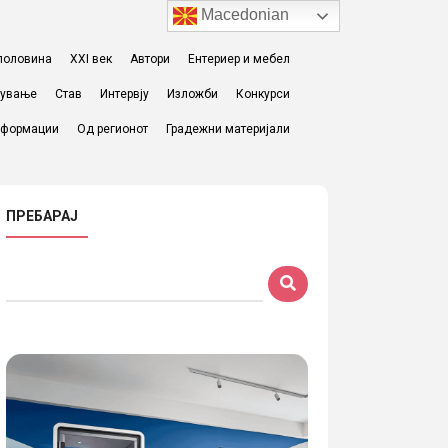
Macedonian
I половина
XXI век
Автори
Ентериер и мебел
жување
Став
Интервју
Изложби
Конкурси
формации
Од регионот
Градежни материјали
ПРЕБАРАЈ