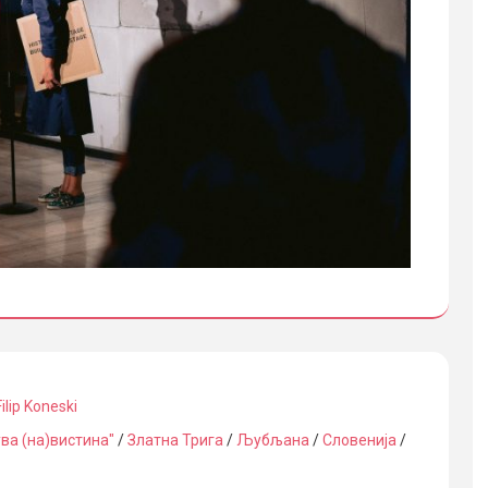
Filip Koneski
ва (на)вистина"
/
Златна Трига
/
Љубљана
/
Словенија
/