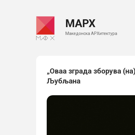
Skip
to
МАРХ
content
Македонска АРХитектура
„Оваа зграда зборува (на
Љубљана