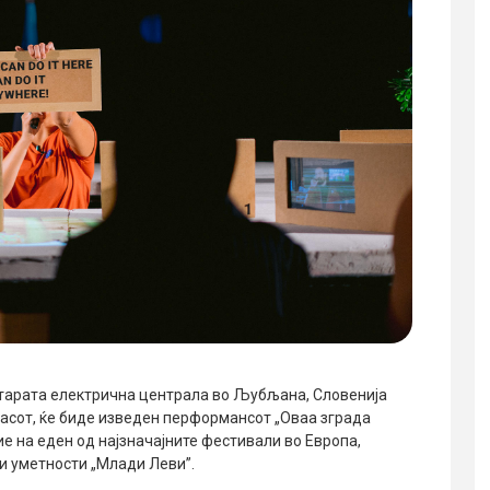
старата
електрична централа
во Љубљана
, Словенија
часот,
ќе биде изведен перформансот „Оваа зграда
е на еден од најзначајните фестивали во Европа,
 уметности „Млади Леви”.