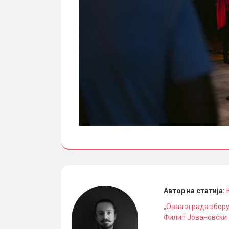
Автор на статија:
„Оваа зграда збору
Филип Јовановски