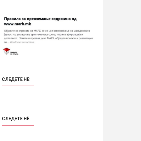
СЛЕДЕТЕ НÈ:
СЛЕДЕТЕ НÈ: