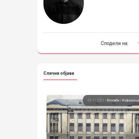
Сподели на:
Слични објави
05.2025
•
Информации
23.11.2021
•
Изложби
Информац