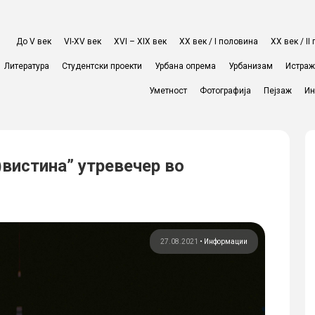
До V век
VI-XV век
XVI – XIX век
ХХ век / I половина
ХХ век / I
Литература
Студентски проекти
Урбана опрема
Урбанизам
Истра
Уметност
Фотографија
Пејзаж
Ин
)вистина” утревечер во
27.08.2021
•
Информации