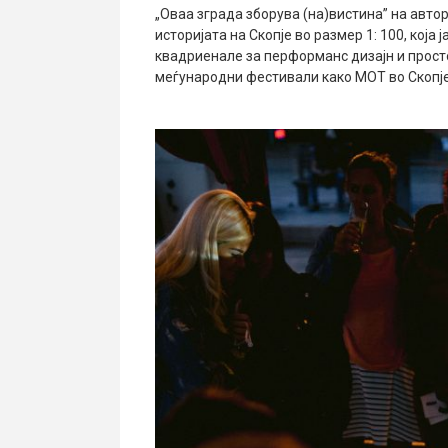
„Оваа зграда зборува (на)вистина” на авт
историјата на Скопје во размер 1: 100, која
квадриенале за перформанс дизајн и прост
меѓународни фестивали како МОТ
во Скопј