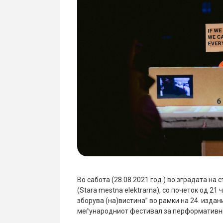
Во сабота (28.08.2021 год.) во зградата на 
(Stara mestna elektrarna)
,
со почеток од 21 
зборува (на)вистина” во рамки на 24.
издани
м
еѓународниот фестивал за перформативни