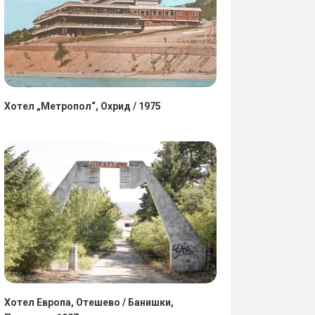
Хотел „Метропол“, Охрид / 1975
Хотел Европа, Отешево / Банишки,