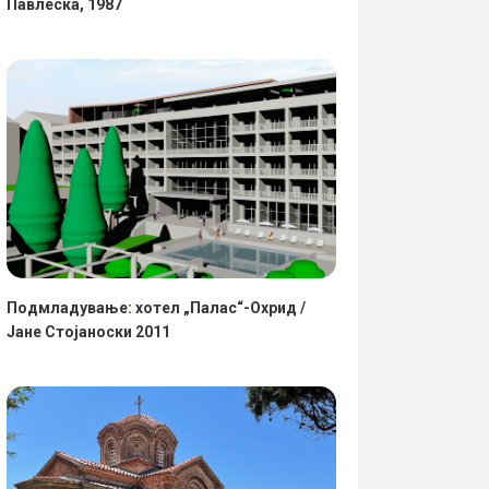
Павлеска, 1987
Подмладување: хотел „Палас“-Охрид /
Јане Стојаноски 2011
09.05.2025
•
Информации
23