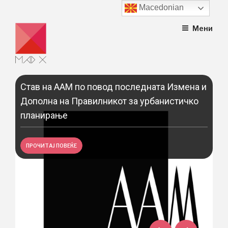
Macedonian
Skip
Мени
to
content
уп
Став на ААМ по повод последната Измена и
Ко
Дополна на Правилникот за урбанистичко
pe
планирање
Са
Kон
ПРОЧИТАЈ ПОВЕЌЕ
Хам
peo
П