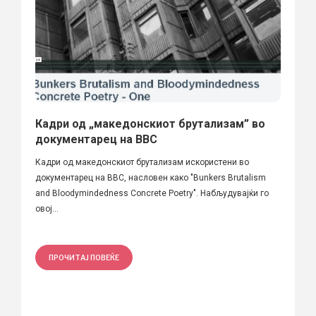
Кадри од „македонскиот брутализам” во
документарец на BBC
Кадри од македонскиот брутализам искористени во
документарец на BBC, насловен како "Bunkers Brutalism
and Bloodymindedness Concrete Poetry". Набљудувајќи го
овој...
ПРОЧИТАЈ ПОВЕЌЕ