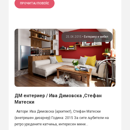
ПРОЧИТАЈ ПОВЕЌЕ
25.04.2015
•
Ентериер и мебел
ДМ ентериер / Ива Димовска ,Стефан
Матески
Автори: Ива Димовска (архитект), Стефан Матески
(внетрешен дизајнер) Година: 2015 За сите љубители на
ретро уредените катчиња, интересен мини...