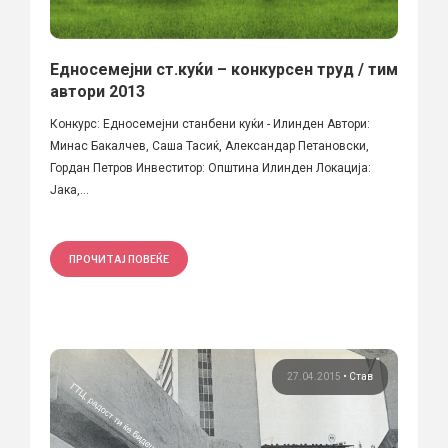
Едносемејни ст.куќи – конкурсен труд / тим
автори 2013
Конкурс: Едносемејни станбени куќи - Илинден Автори:
Минас Бакалчев, Саша Тасиќ, Александар Петановски,
Гордан Петров Инвеститор: Општина Илинден Локација:
Јака,...
ПРОЧИТАЈ ПОВЕЌЕ
27.04.2015
•
Став