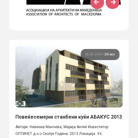
05.05.2015
•
XXI век
Повеќесемејни станбени куќи АБАКУС 2013
Автори: Невенка Манчева, Марија Антиќ Инвеститор:
ОПТИНЕТ д.о.о Скопје Година: 2013 Локација: Ул.