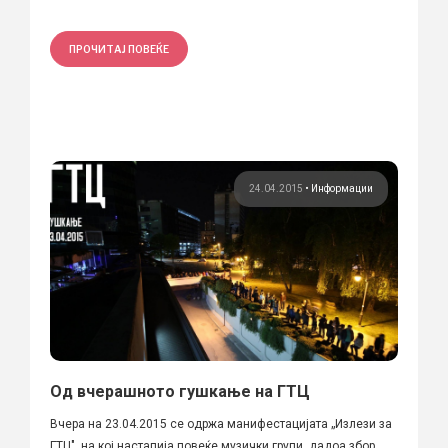
ПРОЧИТАЈ ПОВЕЌЕ
24.04.2015
•
Информации
Од вчерашното гушкање на ГТЦ
Вчера на 23.04.2015 се одржа манифестацијата „Излези за
ГТЦ", на кој настапија повеќе музички групи, дадоа збор