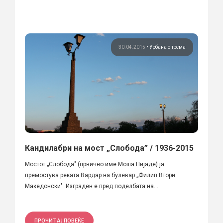
30.04.2015
•
Урбана опрема
Кандилабри на мост „Слобода” / 1936-2015
Мостот „Слобода" (првично име Моша Пијаде) ја
премостува реката Вардар на булевар „Филип Втори
Македонски" .Изграден е пред поделбата на...
ПРОЧИТАЈ ПОВЕЌЕ