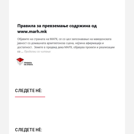
СЛЕДЕТЕ НÈ:
СЛЕДЕТЕ НÈ: