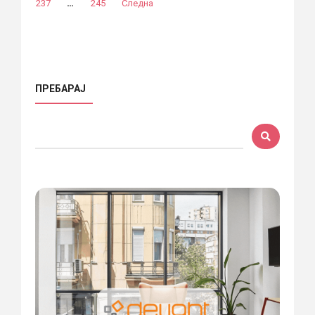
…
237
245
Следна
ПРЕБАРАЈ