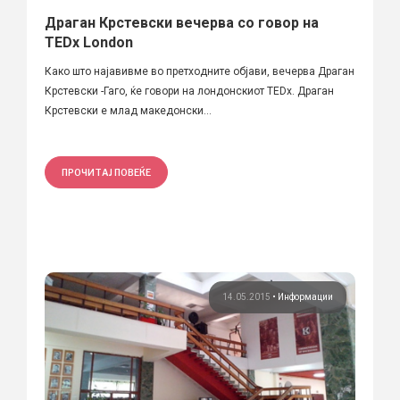
Драган Крстевски вечерва со говор на
TEDx London
Како што најавивме во претходните објави, вечерва Драган
Крстевски -Гаго, ќе говори на лондонскиот TEDx. Драган
Крстевски е млад македонски...
ПРОЧИТАЈ ПОВЕЌЕ
14.05.2015
•
Информации