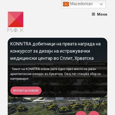
Macedonian
Skip
Мени
to
content
KONNTRA добитници на првата награда на
На
конкурсот за дизајн на истражувачки
Ку
медицински центар во Сплит, Хрватска
н
Год
ис
Сто
Тимот на KONNTRA освои уште едно прво место на јавен
Ивк
архитектонски конкурс во Хрватска. Овој пат станува збор за
При
натпреварот...
П
ПРОЧИТАЈ ПОВЕЌЕ