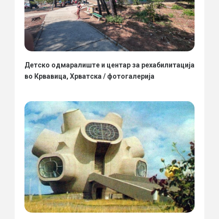
Детско одмаралиште и центар за рехабилитација
во Крвавица, Хрватска / фотогалерија