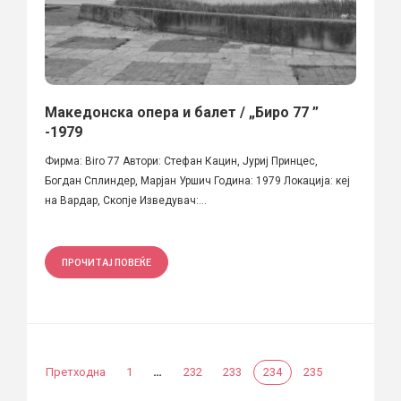
Македонска опера и балет / „Биро 77 ”
-1979
Фирма: Biro 77 Автори: Стефан Кацин, Јуриј Принцес,
Богдан Сплиндер, Марјан Уршич Година: 1979 Локација: кеј
на Вардар, Скопје Изведувач:...
ПРОЧИТАЈ ПОВЕЌЕ
…
Претходна
1
232
233
234
235