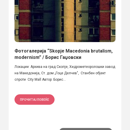
Фотогалерија “Skopje Macedonia brutalism,
modernism” / Борис Гаџовски
Локации: Архива на град Скопје, Хидрометеоролошки завод
на Македонија, Ст. дом „Гоце Делчев", Станбен објект
спроти City Mall Автор: Борис...
ПРОЧИТАЈ ПОВЕЌЕ