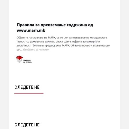
СЛЕДЕТЕ НÈ:
СЛЕДЕТЕ НÈ: