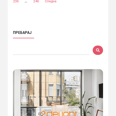
…
236
246
Следна
ПРЕБАРАЈ