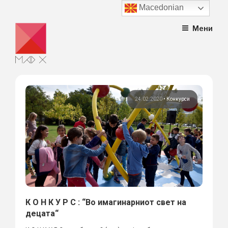
Macedonian
Skip
Мени
to
content
24.02.2020
•
Конкурси
К О Н К У Р С : “Во имагинарниот свет на
децата“