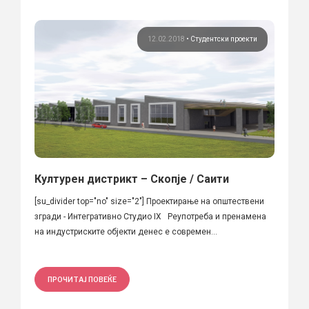
12.02.2018
•
Студентски проекти
Културен дистрикт – Скопје / Саити
[su_divider top="no" size="2"] Проектирање на општествени
згради - Интегративно Студио IX Реупотреба и пренамена
на индустриските објекти денес е современ...
ПРОЧИТАЈ ПОВЕЌЕ