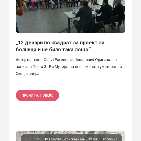
„12 денари по квадрат за проект за
болница и не било така лошо“
Автор на текст: Сања Раѓеновиќ Јовановиќ Оригинален
напис за Порта 3 Во Музејот на современата уметност во
Скопје вчера...
ПРОЧИТАЈ ПОВЕЌЕ
26.07.2018
•
Истражување
Урбанизам
ХХ век / II половина