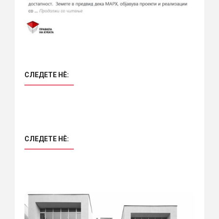
СЛЕДЕТЕ НÈ:
СЛЕДЕТЕ НÈ: