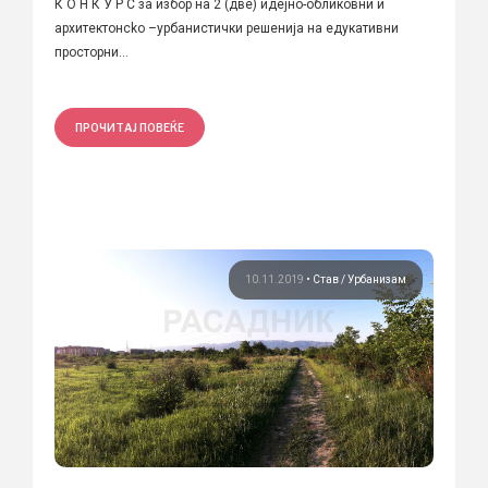
К О Н К У Р С за избор на 2 (две) идејно-обликовни и
архитектонсkо –урбанистички решенија на едукативни
просторни...
ПРОЧИТАЈ ПОВЕЌЕ
10.11.2019
•
Став
Урбанизам