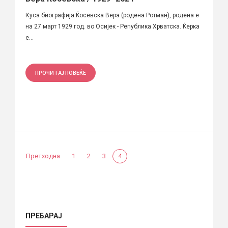
Куса биографија Ќосевска Вера (родена Ротман), родена е
на 27 март 1929 год. во Осијек - Република Хрватска. Ќерка
е...
ПРОЧИТАЈ ПОВЕЌЕ
Претходна
1
2
3
4
ПРЕБАРАЈ