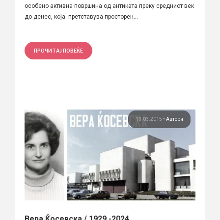
особено активна површина од антиката преку средниот век
до денес, која претставува просторен...
ПРОЧИТАЈ ПОВЕЌЕ
13.03.2015
•
Автори
Вера Ќосевска / 1929 -2024