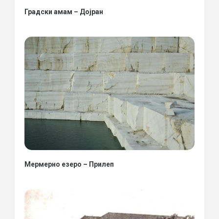
Градски амам – Дојран
Мермерно езеро – Прилеп