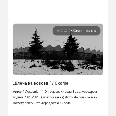
16.01.2017
•
ХХ век / II половина
„Влеча на возови “ / Скопје
Автор: ? Локација: 11 Октомври, Кисела Вода, Аеродром
Година: 1960-1965 ( претпоставка) Фото: Филип Конески
Помеѓу општините Аеродром и Кисела...