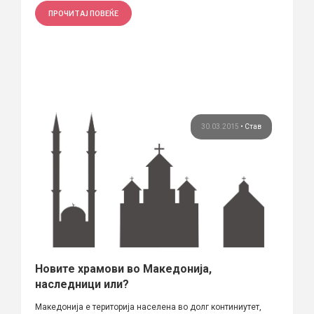
ПРОЧИТАЈ ПОВЕЌЕ
30.03.2015
•
Став
Новите храмови во Македонија,
наследници или?
Македонијa е територија населена во долг континиутет,