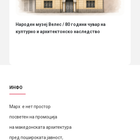
Народен музеј Велес / 80 години чувар на
културно и архитектонско наследство
ИНФО
Марх е нет простор
посветен на промоција
на македонската архитектура
пред пошироката јавност,