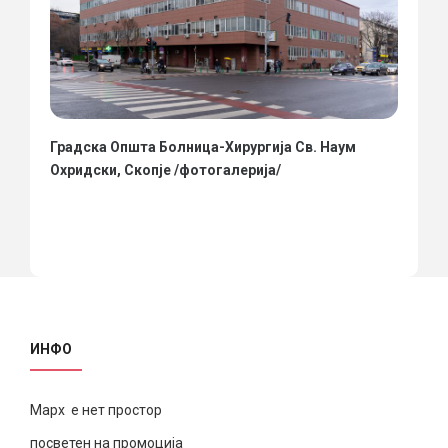
Градска Општа Болница-Хирургија Св. Наум
Охридски, Скопје /фотогалерија/
ИНФО
Марх е нет простор
посветен на промоција