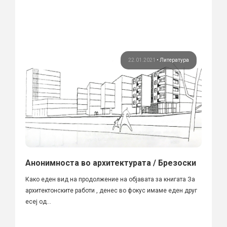
22.01.2021
•
Литература
Анонимноста во архитектурата / Брезоски
Како еден вид на продолжение на објавата за книгата За
архитектонските работи , денес во фокус имаме еден друг
есеј од...