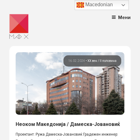
Macedonian
Skip
Мени
to
content
16.02.2024
•
ХХ век / II половина
Неоком Македонија / Дамеска-Јовановиќ
Проектант: Ружа Дамеска-Јовановиќ Градежен инженер: