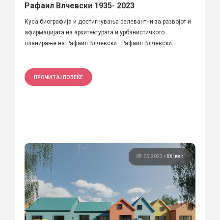
Рафаил Влчевски 1935- 2023
Куса биографија и достигнувања релевантни за развојот и
афирмацијата на архитектурата и урбанистичкото
планирање на Рафаил Влчевски Рафаил Влчевски...
ПРОЧИТАЈ ПОВЕЌЕ
08.05.2023
•
XXI век