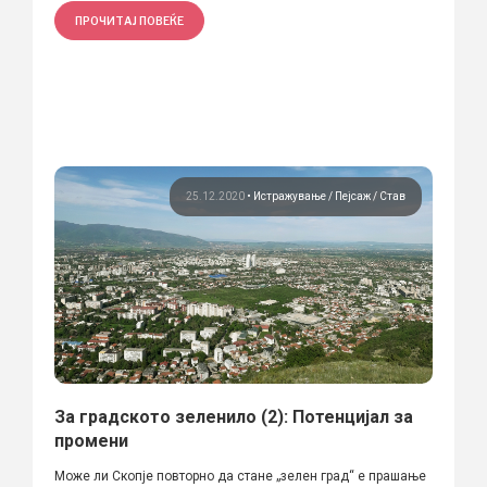
ПРОЧИТАЈ ПОВЕЌЕ
25.12.2020
•
Истражување
Пејсаж
Став
За градското зеленило (2): Потенцијал за
промени
Може ли Скопје повторно да стане „зелен град“ е прашање