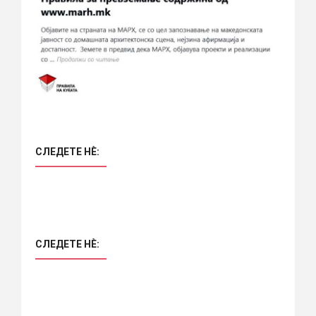
СЛЕДЕТЕ НÈ:
СЛЕДЕТЕ НÈ: