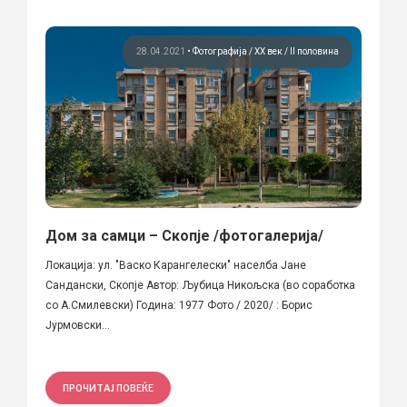
28.04.2021
•
Фотографија
ХХ век / II половина
Дом за самци – Скопје /фотогалерија/
Локација: ул. "Васко Карангелески" населба Јане
Сандански, Скопје Автор: Љубица Никољска (во соработка
со А.Смилевски) Година: 1977 Фото / 2020/ : Борис
Јурмовски...
ПРОЧИТАЈ ПОВЕЌЕ