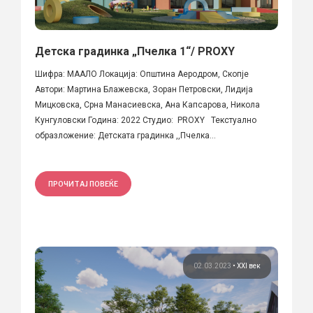
Детска градинка „Пчелка 1“/ PROXY
Шифра: МААЛО Локација: Општина Аеродром, Скопје
Автори: Мартина Блажевска, Зоран Петровски, Лидија
Мицковска, Срна Манасиевска, Ана Капсарова, Никола
Кунгуловски Година: 2022 Студио: PROXY Текстуално
образложение: Детската градинка ,,Пчелка...
ПРОЧИТАЈ ПОВЕЌЕ
02.03.2023
•
XXI век