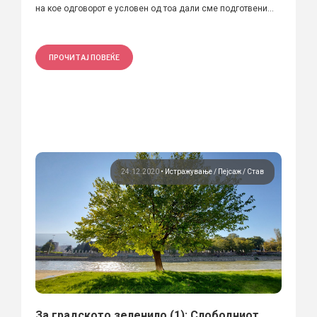
на кое одговорот е условен од тоа дали сме подготвени...
ПРОЧИТАЈ ПОВЕЌЕ
24.12.2020
•
Истражување
Пејсаж
Став
За градското зеленило (1): Слободниот