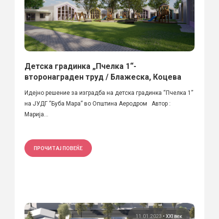
Детска градинка „Пчелка 1“-
второнаграден труд / Блажеска, Коцева
Идејно решение за изградба на детска градинка “Пчелка 1”
на ЈУДГ “Буба Мара” во Општина Аеродром Автор :
Марија...
ПРОЧИТАЈ ПОВЕЌЕ
11.01.2023
•
XXI век