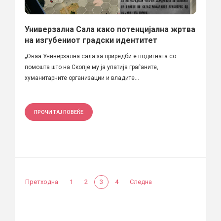
Универзална Сала како потенцијална жртва
на изгубениот градски идентитет
„Оваа Универзална сала за приредби е подигната со
помошта што на Скопје му ја упатија граѓаните,
хуманитарните организации и владите...
ПРОЧИТАЈ ПОВЕЌЕ
Претходна
1
2
3
4
Следна