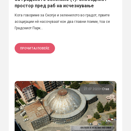
простор пред раб на исчезнување
Кога говориме за Скопје и зеленилото во градот, првите
асоцијации нѐ насочуваат кон два главни поими, тоа се
Градскиот Парк...
ПРОЧИТАЈ ПОВЕЌЕ
27.07.2020
•
Став