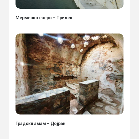
Мермерно езеро – Прилеп
Градски амам – Дојран