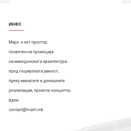
ИНФО
Марх е нет простор
посветен на промоција
на македонската архитектура
пред пошироката јавност,
преку минатите и денешните
реализации, проекти, концепти,
идеи.
contact@marh.mk