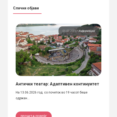
Слични објави
ции
01.07.2026
•
Информации
21.0
поло
Антички театар: Адаптивен континуитет
Обје
а
Арте
На 13.06.2026 год. со почеток во 19 часот беше
одржан...
Име на
 на
Димитри
ПРОЧИТАЈ ПОВЕЌЕ