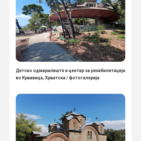
Детско одмаралиште и центар за рехабилитација
во Крвавица, Хрватска / фотогалерија