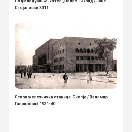
Подмладување: хотел „Палас“-Охрид / Јане
Стојаноски 2011
Стара железничка станица-Скопје / Велимир
Гавриловиќ 1931-40