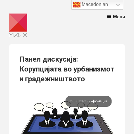
Macedonian
Skip
Мени
to
content
Панел дискусија:
Корупцијата во урбанизмот
и градежништвото
29.06.2022
•
Информации