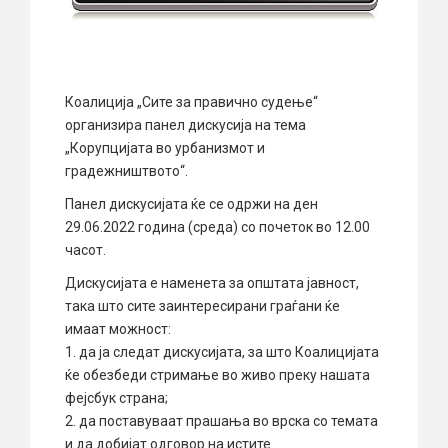
Коалиција „Сите за правично судење“
организира панел дискусија на тема
„Корупцијата во урбанизмот и
градежништвото“.
Панел дискусијата ќе се одржи на ден
29.06.2022 година (среда) со почеток во 12.00
часот.
Дискусијата е наменета за општата јавност,
така што сите заинтересирани граѓани ќе
имаат можност:
1. да ја следат дискусијата, за што Коалицијата
ќе обезбеди стримање во живо преку нашата
фејсбук страна;
2. да поставуваат прашања во врска со темата
и да добијат одговор на истите.