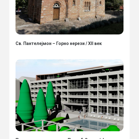
Св. Пантелејмон – Горно нерези / XII век