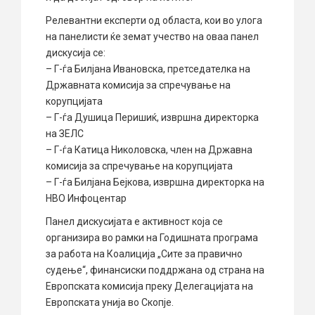
Релевантни експерти од областа, кои во улога
на панелисти ќе земат учество на оваа панел
дискусија се:
– Г-ѓа Билјана Ивановска, претседателка на
Државната комисија за спречување на
корупцијата
– Г-ѓа Душица Перишиќ, извршна директорка
на ЗЕЛС
– Г-ѓа Катица Николовска, член на Државна
комисија за спречување на корупцијата
– Г-ѓа Билјана Бејкова, извршна директорка на
НВО Инфоцентар
Панел дискусијата е активност која се
организира во рамки на Годишната програма
за работа на Коалиција „Сите за правично
судење“, финансиски поддржана од страна на
Европската комисија преку Делегацијата на
Европската унија во Скопје.