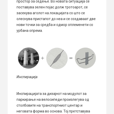
простор за седење. Во новата ситуација се
поставува зелен појас долж тротоарот, се
засекува аголот на локацијата со што се
олеснува пристапот до неа и се создаваат две
нови точки за средба и одмор оплеменети со
урбана опрема.
Инспирација
Инспирацијата за дизајнот на модулот за
паркирање на велосипеди произлегува од
столбовите на транспортниот центар и
неговата форма во основа. Тој претставува