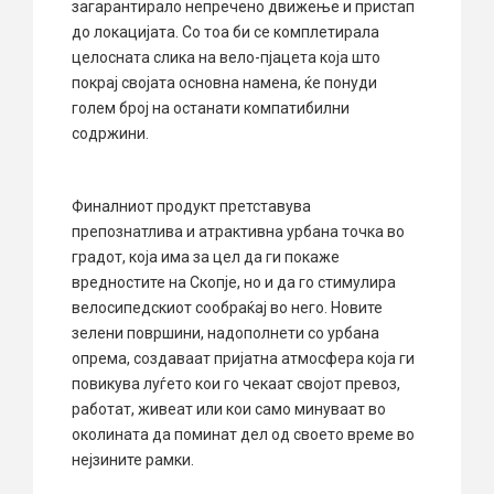
загарантирало непречено движење и пристап
до локацијата. Со тоа би се комплетирала
целосната слика на вело-пјацета која што
покрај својата основна намена, ќе понуди
голем број на останати компатибилни
содржини.
Финалниот продукт претставува
препознатлива и атрактивна урбана точка во
градот, која има за цел да ги покаже
вредностите на Скопје, но и да го стимулира
велосипедскиот сообраќај во него. Новите
зелени површини, надополнети со урбана
опрема, создаваат пријатна атмосфера која ги
повикува луѓето кои го чекаат својот превоз,
работат, живеат или кои само минуваат во
околината да поминат дел од своето време во
нејзините рамки.