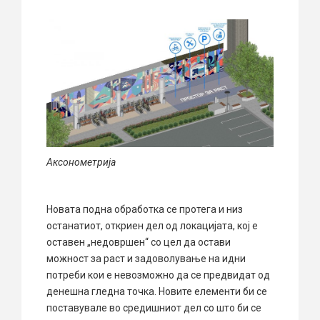
Аксонометрија
Новата подна обработка се протега и низ
останатиот, откриен дел од локацијата, кој е
оставен „недовршен“ со цел да остави
можност за раст и задоволување на идни
потреби кои е невозможно да се предвидат од
денешна гледна точка. Новите елементи би се
поставувале во средишниот дел со што би се