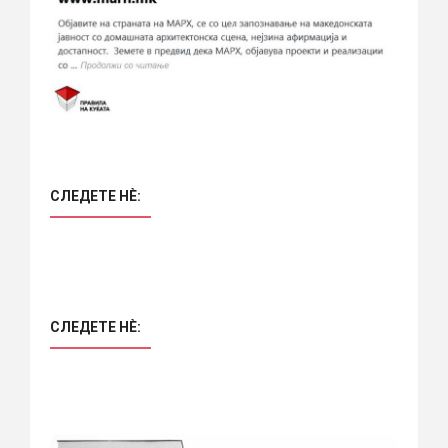
СЛЕДЕТЕ НÈ:
СЛЕДЕТЕ НÈ: