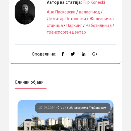
Автор на статија:
Filip Koneski
Ана Пасковска
/
велоспиед
/
Димитар Петровски
/
Железничка
станица
/
Паркинг
/
Работилница
/
транспортен центар
Сподели на:
Слични објави
ема
27.09.2024
•
Став
Урбана опрема
Урбанизам