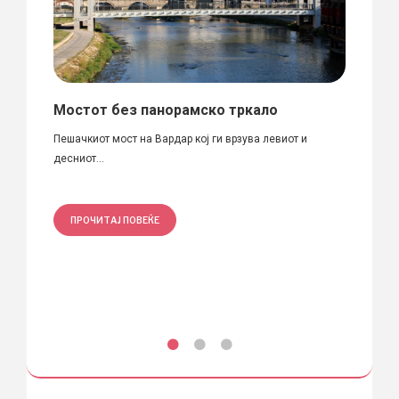
ини /
Мостот без панорамско тркало
“Зак
8-31
Пешачкиот мост на Вардар кој ги врзува левиот и
конкур
десниот...
место..
ПРОЧИТАЈ ПОВЕЌЕ
ПРО