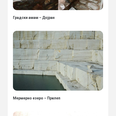
Градски амам – Дојран
Мермерно езеро – Прилеп