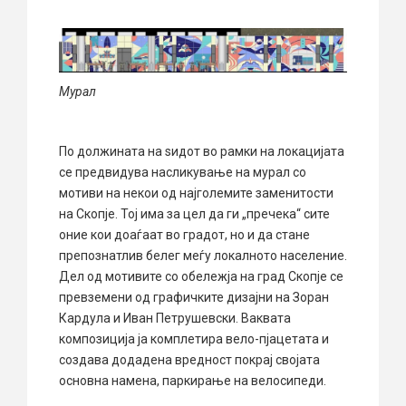
Мурал
По должината на ѕидот во рамки на локацијата
се предвидува насликување на мурал со
мотиви на некои од најголемите заменитости
на Скопје. Тој има за цел да ги „пречека“ сите
оние кои доаѓаат во градот, но и да стане
препознатлив белег меѓу локалното население.
Дел од мотивите со обележја на град Скопје се
превземени од графичките дизајни на Зоран
Кардула и Иван Петрушевски. Ваквата
композиција ја комплетира вело-пјацетата и
создава додадена вредност покрај својата
основна намена, паркирање на велосипеди.