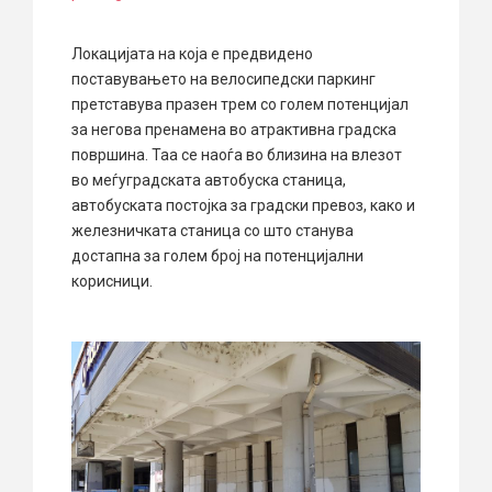
Локацијата на која е предвидено
поставувањето на велосипедски паркинг
претставува празен трем со голем потенцијал
за негова пренамена во атрактивна градска
површина. Таа се наоѓа во близина на влезот
во меѓуградската автобуска станица,
автобуската постојка за градски превоз, како и
железничката станица со што станува
достапна за голем број на потенцијални
корисници.