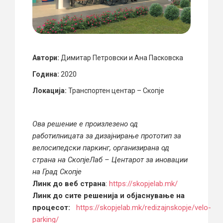
Автори:
Димитар Петровски и Ана Пасковска
Година:
2020
Локација:
Транспортен центар – Скопје
Ова решение е произлезено од
работилницата за дизајнирање прототип за
велосипедски паркинг, организирана од
страна на СкопјеЛаб – Центарот за иновации
на Град Скопје
Линк до веб страна
:
https://skopjelab.mk/
Линк до сите решенија и објаснување на
процесот:
https://skopjelab.mk/redizajnskopje/velo-
parking/