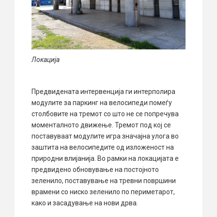
Локација
Предвидената интервенција ги интерполира
модулите за паркинг на велосипеди помеѓу
столбовите на тремот со што не се попречува
моменталното движење. Тремот под кој се
поставуваат модулите игра значајна улога во
заштита на велосипедите од изложеност на
природни влијанија. Во рамки на локацијата е
предвидено обновување на постојното
зеленило, поставување на тревни површини
врамени со ниско зеленило по периметарот,
како и засадување на нови дрва.