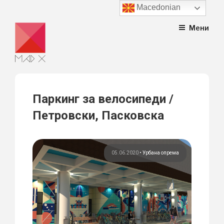
Macedonian
Skip
Мени
to
content
Паркинг за велосипеди /
Петровски, Пасковска
05.06.2020
•
Урбана опрема