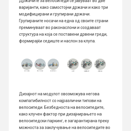
Држачите за велосипеди се јавуваат во две
варијанти, како самостојни држачи и како три
модифицирани и групирани држачи.
Групираните носачи на една од своите страни
преминуваат во раконаслони и создаваат
структура на која се поставени дрвени греди,
формирајќи седиште и наслон за клупа.
Дизајнот на модулот овозможува негова
компатибилност со најразлични типови на
велосипеди. Безбедноста на велосипедите,
како клучен фактор при дизајнирањето на
велосипедски паркинг, е загарантирана преку
можноста за заклучување на велосипедите во