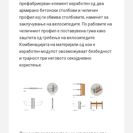
префабрикуван елемент изработен од два
армирано бетонски столбови и челичен
профил кој ги обвива столбовите, наменет за
заклучување на велосипедите. По рабовите на
челичниот профил е поставувена гума како
заштита од гребење на велосипедите.
Комбинацијата на материјали од кои е
изработен модулот овозможуваат безбедност
и трајност при неговото секојдневно
користење.