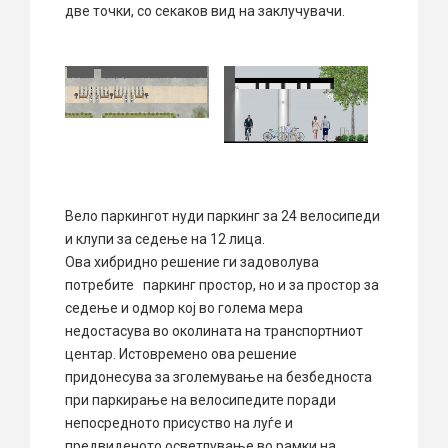
две точки, со секаков вид на заклучувачи.
Вело паркингот нуди паркинг за 24 велосипеди
и клупи за седење на 12 лица.
Ова хибридно решение ги задоволува
потребите паркинг простор, но и за простор за
седење и одмор кој во голема мера
недостасува во околината на транспортниот
центар. Истовремено ова решение
придонесува за зголемување на безбедноста
при паркирање на велосипедите поради
непосредното присуство на луѓе и
предвиденото осветлување во рамки на