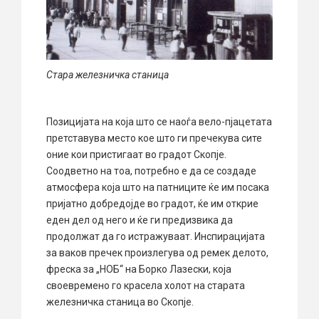
Стара железничка станица
Позицијата на која што се наоѓа вело-пјацетата
претставува место кое што ги пречекува сите
оние кои пристигаат во градот Скопје.
Соодветно на тоа, потребно е да се создаде
атмосфера која што на патниците ќе им посака
пријатно добредојде во градот, ќе им открие
еден дел од него и ќе ги предизвика да
продолжат да го истражуваат. Инспирацијата
за ваков пречек произлегува од ремек делото,
фреска за „НОБ“ на Борко Лазески, која
своевремено го красела холот на старата
железничка станица во Скопје.