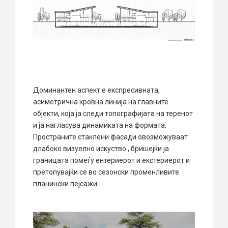
Доминантен аспект е експресивната,
асиметрична кровна линија на главните
објекти, која ја следи топографијата на теренот
и ја нагласува динамиката на формата.
Пространите стаклени фасади овозможуваат
длабоко визуелно искуство , бришејќи ја
границата помеѓу ентериерот и екстериерот и
претопувајќи се во сезонски променливите
планински пејсажи.