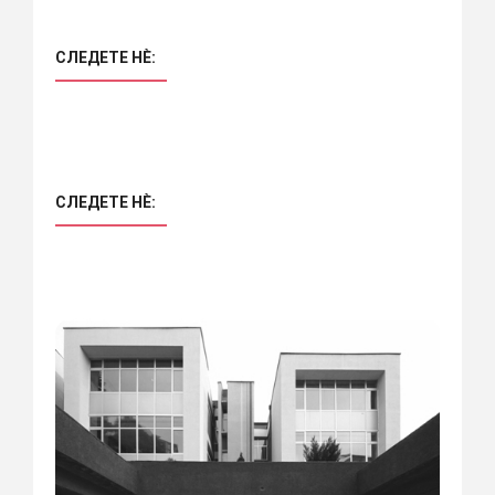
СЛЕДЕТЕ НÈ:
СЛЕДЕТЕ НÈ: