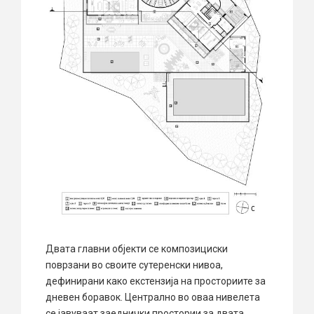
Двата главни објекти се композициски
поврзани во своите сутеренски нивоа,
дефинирани како екстензија на просториите за
дневен боравок. Централно во оваа нивелета
се јавуваат заеднички простории за двата