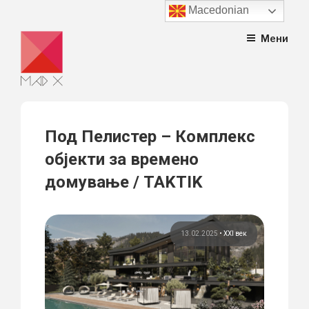
Macedonian
Skip
Мени
to
content
Под Пелистер – Комплекс
објекти за времено
домување / TAKTIK
13.02.2025
•
XXI век