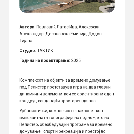
Автори:
Павловиќ Латас Ива, Алексоски
Александар, Десановска Емилија, Додов
Тијана
Студио:
ТАКТИК
Година на проектирање:
2025
Комплексот на објекти за времено домување
под Пелистер претставува игра на два главни
динамични волумени кои се ориентирани еден
кон друг, создавајќи просторен дијалог.
Урбанистички, комплексот е наклонет кон
импозантната топографија на подножјето на
Пелистер, обезбедувајќи програма за времено
домување, спорт и рекреација и престој во