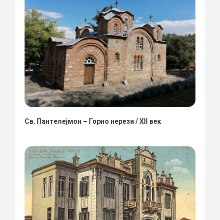
Св. Пантелејмон – Горно нерези / XII век