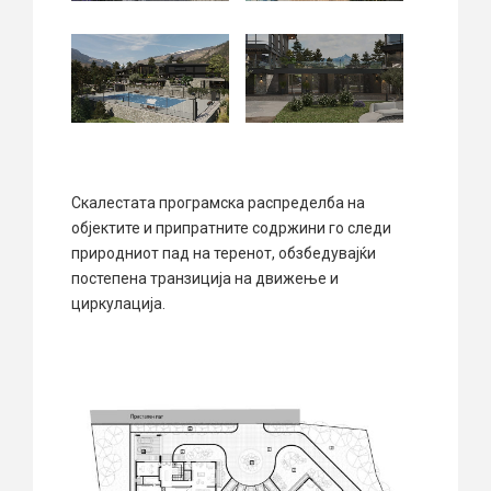
Скалестата програмска распределба на
објектите и припратните содржини го следи
природниот пад на теренот, обзбедувајќи
постепена транзиција на движење и
циркулација.