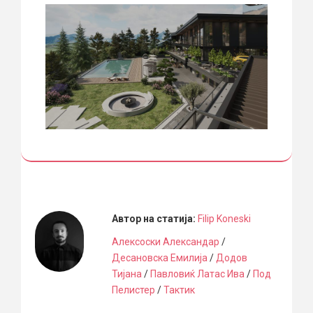
Автор на статија:
Filip Koneski
Алексоски Александар
/
Десановска Емилија
/
Додов
Тијана
/
Павловиќ Латас Ива
/
Под
Пелистер
/
Тактик