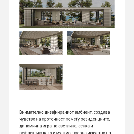
Внимателно дизајнираниот амбиент, создава
чувство на проточност помеѓу резиденциите,
динамична игра на светлина, сенка и
рефлексија како и мултисензорно искуство на