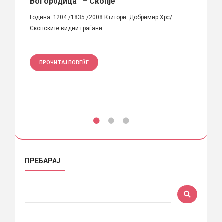
Богородица“ – Скопје
авто
ција:
Година: 1204 /1835 /2008 Ктитори: Добримир Хрс/
Курато
Скопските видни граѓани...
Илиевс
ПРОЧИТАЈ ПОВЕЌЕ
ПРО
ПРЕБАРАЈ