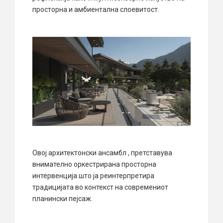
просторна и амбиентална слоевитост.
Овој архитектонски ансамбл , претставува
внимателно оркестрирана просторна
интервенција што ја реинтерпретира
традицијата во контекст на современиот
планински пејсаж.