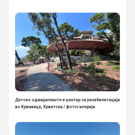
Детско одмаралиште и центар за рехабилитација
во Крвавица, Хрватска / фотогалерија