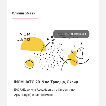
Слични објави
ори
11.11.2018
•
Информации
20
INCM ЈАТО 2019 во Трпејца, Охрид
Маја
гост
година
ЕАСА (Европска Асоцијација на Студенти по
архи
Архитектура) e платформа за...
На Чет
урбани