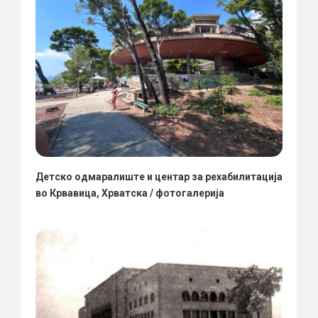
Детско одмаралиште и центар за рехабилитација
во Крвавица, Хрватска / фотогалерија