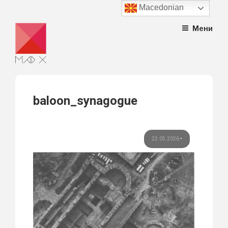
Macedonian
Skip
Мени
to
content
baloon_synagogue
22.05.2026
•