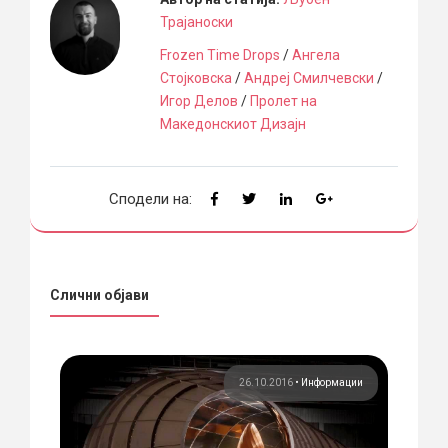
Трајаноски
Frozen Time Drops
/
Ангела
Стојковска
/
Андреј Смилчевски
/
Игор Делов
/
Пролет на
Македонскиот Дизајн
Сподели на:
Слични објави
ции
26.10.2016
•
Информации