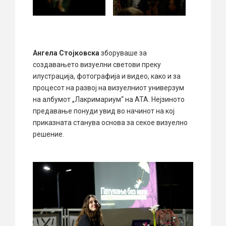
Ангела Стојковска
зборуваше за
создавањето визуелни светови преку
илустрација, фотографија и видео, како и за
процесот на развој на визуелниот универзум
на албумот „Лакримариум“ на ATA. Нејзиното
предавање понуди увид во начинот на кој
приказната станува основа за секое визуелно
решение.