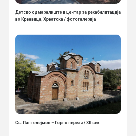
Детско одмаралиште и центар за рехабилитација
во Крвавица, Хрватска / фотогалерија
Св. Пантелејмон – Горно нерези / XII век