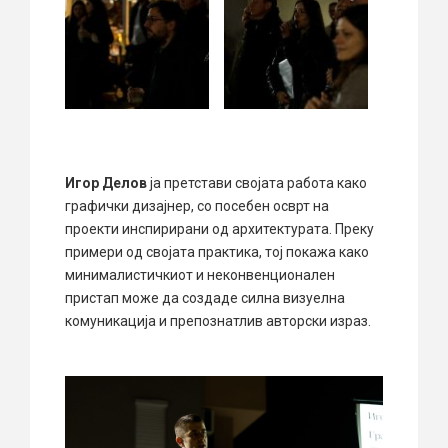
Игор Делов
ја претстави својата работа како
графички дизајнер, со посебен осврт на
проекти инспирирани од архитектурата. Преку
примери од својата практика, тој покажа како
минималистичкиот и неконвенционален
пристап може да создаде силна визуелна
комуникација и препознатлив авторски израз.