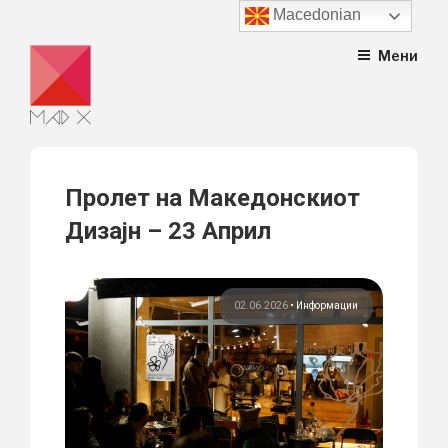
Macedonian
Skip
Мени
to
content
Пролет на Македонскиот
Дизајн – 23 Април
02.06.2026
•
Информации