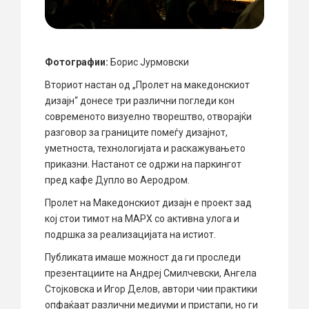
Фотографии:
Борис Јурмовски
Вториот настан од „Пролет на македонскиот
дизајн“ донесе три различни погледи кон
современото визуелно творештво, отворајќи
разговор за границите помеѓу дизајнот,
уметноста, технологијата и раскажувањето
приказни. Настанот се одржи на паркингот
пред кафе Дупло во Аеродром.
Пролет на Македонскиот дизајн е проект зад
кој стои тимот на МАРХ со активна улога и
подршка за реализацијата на истиот.
Публиката имаше можност да ги проследи
презентациите на Андреј Смилчевски, Ангела
Стојковска и Игор Делов, автори чии практики
опфаќаат различни медиуми и пристапи, но ги