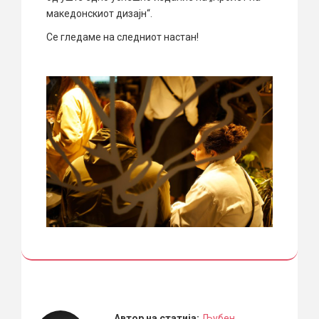
македонскиот дизајн“.
Се гледаме на следниот настан!
Автор на статија:
Љубен