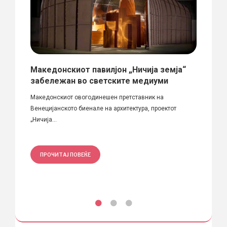
ипан“
Македонскиот павилјон „Ничија земја“
Свет
забележан во светските медиуми
1963
 Св.
Македонскиот овогодинешен претставник на
Година
Венецијанското биенале на архитектура, проектот
подрач
„Ничија...
ПРО
ПРОЧИТАЈ ПОВЕЌЕ