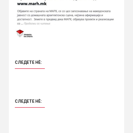
СЛЕДЕТЕ НÈ:
СЛЕДЕТЕ НÈ: