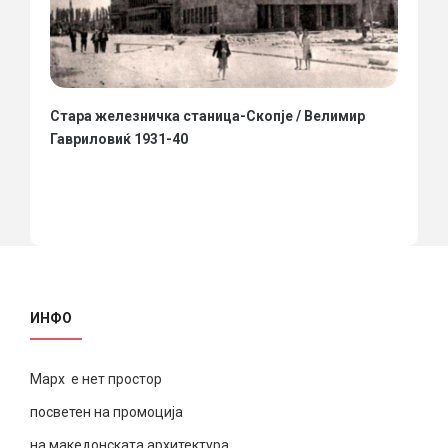
Стара железничка станица-Скопје / Велимир
Гавриловиќ 1931-40
ИНФО
Марх е нет простор
посветен на промоција
на македонската архитектура