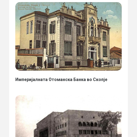
Империјалната Отоманска Банка во Скопје