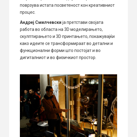
поврзува истата посветеност кон креативниот
процес.
Андреј Смилчевски
ја претстави својата
работа во областа на 3D моделирањето,
скулптирањето и 3D принтањето, покажувајќи
како идеите се трансформираат во детални и
функционални форми што постојат и во
дигиталниот и во физичкиот простор.