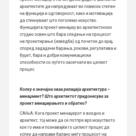
архитектите да напредуваат во повисок степен
на функција и одговорност, како и мотивација
да стекнуваат што поголемо искуство.
Функцијата проект менаџер во архитектонско
студио освен што бара следење на процесот
на проектирање (изведба) од почеток до крај,
според зададени барања, рокови, регулатива и
буџет, бара и добри комуникациски
способности со луѓето засегнати во целиот
процес.
Колку е значајна оваа релација архитектура –
менаџмент? Што архитектот придонесува за
проект менаџирањето и обратно?
САЊА: Кога проект менаџерот е воедно и
архитект, тој може да се потпре врз искуството
кое го има и познавајќи го целиот процес да
успее да направи баланс меѓу процесот на