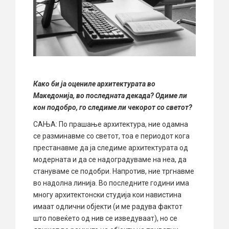
Како би ја оцениле архитектурата во
Македонија, во последната декада? Одиме ли
кон подобро, го следиме ли чекорот со светот?
САЊА: По прашање архитектура, ние одамна
се разминавме со светот, тоа е периодот кога
престанавме да ја следиме архитектурата од
модерната и да се надоградуваме на неа, да
стануваме се подобри. Напротив, ние тргнавме
во надолна линија. Во последните години има
многу архитектонски студија кои навистина
имаат одлични објекти (и ме радува фактот
што повеќето од нив се изведуваат), но се