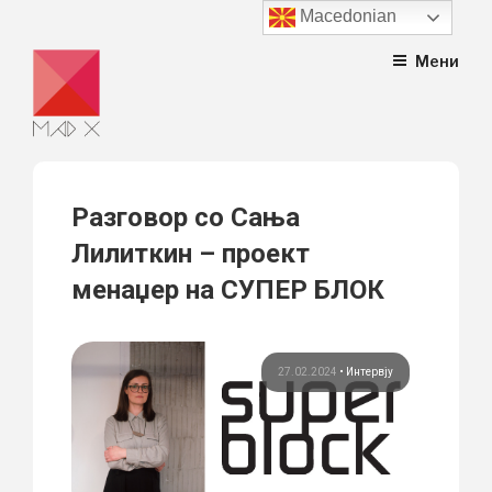
Macedonian
Skip
Мени
to
content
Разговор со Сања
Лилиткин – проект
менаџер на СУПЕР БЛОК
27.02.2024
•
Интервју