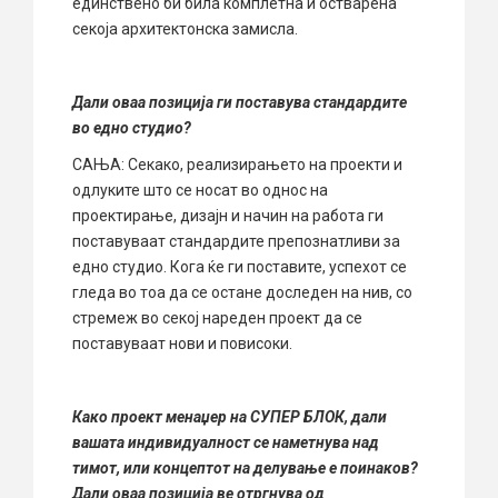
единствено би била комплетна и остварена
секоја архитектонска замисла.
Дали оваа позиција ги поставува стандардите
во едно студио?
САЊА: Секако, реализирањето на проекти и
одлуките што се носат во однос на
проектирање, дизајн и начин на работа ги
поставуваат стандардите препознатливи за
едно студио. Кога ќе ги поставите, успехот се
гледа во тоа да се остане доследен на нив, со
стремеж во секој нареден проект да се
поставуваат нови и повисоки.
Како проект менаџер на СУПЕР БЛОК, дали
вашата индивидуалност се наметнува над
тимот, или концептот на делување е поинаков?
Дали оваа позиција ве отргнува од