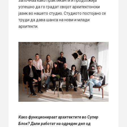
започнаа како практиканти и продолжија
успешно да го градат својот архитектонски
јазик во нашето студио. Студиото постојано се
труди да дава шанса на нови и млади
архитекти.
Како функционираат архитектите во Супер
Блок? Дали работат на одреден дел од