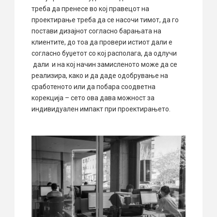
треба да пренесе во кој правецот на
проектирање треба да се насочи тимот, да го
постави дизајнот согласно барањата на
клиентите, до тоа да провери истиот дали е
согласно буџетот со кој располага, да одлучи
дали и на кој начин замисленото може да се
реализира, како и да даде одобрување на
сработеното или да побара соодветна
корекција – сето ова дава можност за
индивидуален импакт при проектирањето.