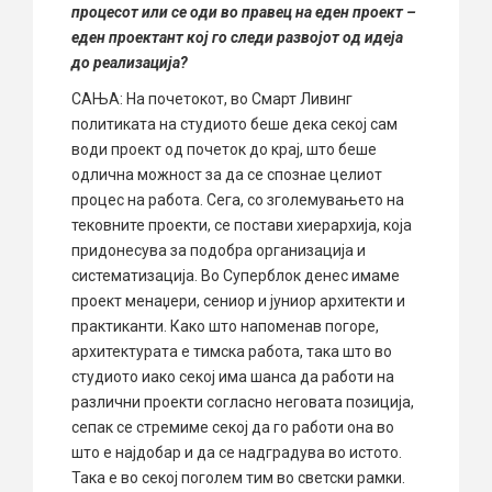
процесот или се оди во правец на еден проект –
еден проектант кој го следи развојот од идеја
до реализација?
САЊА: На почетокот, во Смарт Ливинг
политиката на студиото беше дека секој сам
води проект од почеток до крај, што беше
одлична можност за да се спознае целиот
процес на работа. Сега, со зголемувањето на
тековните проекти, се постави хиерархија, која
придонесува за подобра организација и
систематизација. Во Суперблок денес имаме
проект менаџери, сениор и јуниор архитекти и
практиканти. Како што напоменав погоре,
архитектурата е тимска работа, така што во
студиото иако секој има шанса да работи на
различни проекти согласно неговата позиција,
сепак се стремиме секој да го работи она во
што е најдобар и да се надградува во истото.
Така е во секој поголем тим во светски рамки.