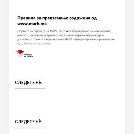
СЛЕДЕТЕ НÈ:
СЛЕДЕТЕ НÈ: