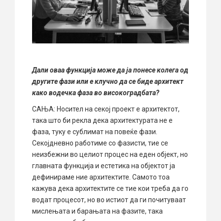
Дали оваа функција може да ја понесе колега од
другите фази или е клучно да се биде архитект
како водечка фаза во високоградбата?
САЊА: Носител на секој проект е архитектот,
така што би рекла дека архитектурата не е
фаза, туку е сублимат на повеќе фази.
Секојдневно работиме со фазисти, тие се
неизбежни во целиот процес на еден објект, но
главната функција и естетика на објектот ја
дефинираме ние архитектите. Самото тоа
кажува дека архитектите се тие кои треба да го
водат процесот, но во истиот да ги почитуваат
мислењата и барањата на фазите, така