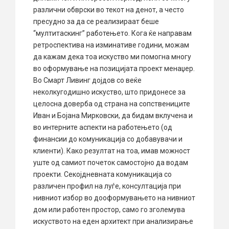
различни обврски во текот на денот, а често
пресудно за да се реализираат беше
“мултитаскинг” работењето. Кога ќе направам
ретроспектива на изминативе години, можам
да кажам дека тоа искуство ми помогна многу
во оформување на позицијата проект менаџер.
Во Смарт Ливинг дојдов со веќе
неколкугодишно искуство, што придонесе за
целосна доверба од страна на сопствениците
Иван и Бојана Мирковски, да бидам вклучена и
во интерните аспекти на работењето (од
финансии до комуникација со добавувачи и
клиенти). Како резултат на тоа, имав можност
уште од самиот почеток самостојно да водам
проекти. Секојдневната комуникација со
различен профил на луѓе, консултација при
нивниот избор во дооформувањето на нивниот
дом или работен простор, само го зголемува
искуството на еден архитект при анализирање