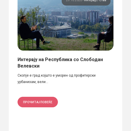
вју
29.10.2020
•
Интервју
Став
уваше
Интервју на Республика со Слободан
Како
Велевски
Скоп
Томи
екое
Скопје е град којшто е уморен од профитерски
урбанизам, вели...
Архите
урбанис
ПРОЧИТАЈ ПОВЕЌЕ
ПРО