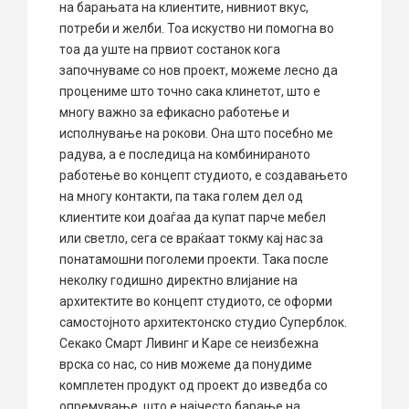
на барањата на клиентите, нивниот вкус,
потреби и желби. Тоа искуство ни помогна во
тоа да уште на првиот состанок кога
започнуваме со нов проект, можеме лесно да
процениме што точно сака клинетот, што е
многу важно за ефикасно работење и
исполнување на рокови. Она што посебно ме
радува, а е последица на комбинираното
работење во концепт студиото, е создавањето
на многу контакти, па така голем дел од
клиентите кои доаѓаа да купат парче мебел
или светло, сега се враќаат токму кај нас за
понатамошни поголеми проекти. Така после
неколку годишно директно влијание на
архитектите во концепт студиото, се оформи
самостојното архитектонско студио Суперблок.
Секако Смарт Ливинг и Каре се неизбежна
врска со нас, со нив можеме да понудиме
комплетен продукт од проект до изведба со
опремување, што е најчесто барање на