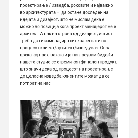
проектирање / изведба, роковите и најважно
во архитектурата – да остане доследен на
идејата и дизајнот, што не мислам дека е
можно во позиција кога проект менаџерот не е
архитект. А пак на страна од дизајнот, истиот
треба да ги изменаџира сите засегнати во
процесот клиент/архитект/изведувач. Оваа
врска кај нас е важна и ја нагласувам бидејќи
нашето студио се стреми кон финален продукт,
што значи дека од процесот на проектирање
до целосна изведба клиентите можат да се
потпрат на нас.