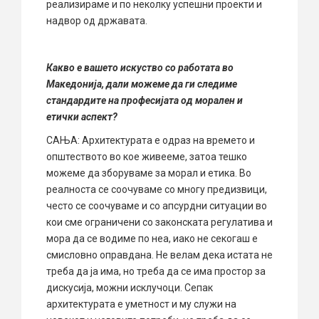
реализираме и по неколку успешни проекти и
надвор од државата.
Какво е вашето искуство со работата во
Македонија, дали можеме да ги следиме
стандардите на професијата од морален и
етички аспект?
САЊА: Архитектурата е одраз на времето и
општеството во кое живееме, затоа тешко
можеме да зборуваме за морал и етика. Во
реалноста се соочуваме со многу предизвици,
често се соочуваме и со апсурдни ситуации во
кои сме ограничени со законската регулатива и
мора да се водиме по неа, иако не секогаш е
смисловно оправдана. Не велам дека истата не
треба да ја има, но треба да се има простор за
дискусија, можни исклучоци. Сепак
архитектурата e уметност и му служи на