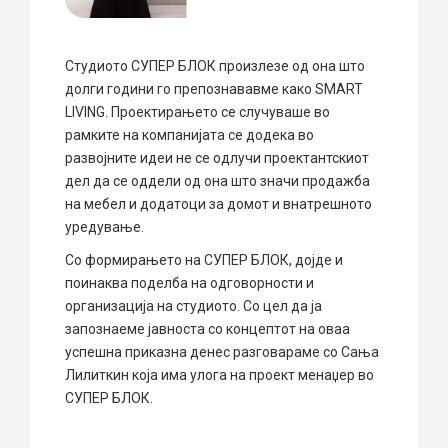
Студиото СУПЕР БЛОК произлезе од она што
долги години го препознававме како SMART
LIVING. Проектирањето се случуваше во
рамките на компанијата се додека во
развојните идеи не се одлучи проектантскиот
дел да се оддели од она што значи продажба
на мебел и додатоци за домот и внатрешното
уредување.
Со формирањето на СУПЕР БЛОК, дојде и
поинаква поделба на одговорности и
организација на студиото. Со цел да ја
запознаеме јавноста со концептот на оваа
успешна приказна денес разговараме со Сања
Лилиткин која има улога на проект менаџер во
СУПЕР БЛОК.