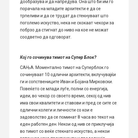
дообразува и да напредува. Она што би им го
порачала на младите архитекти е да се
трпеливи и да се трудат да стекнуваат што
поголемо искуство, нека не скокаат чекори за
побрзо да стигнат до ниво на кое не можат
соодветно да одговорат.
Кој го сочинува тимот на Супер Блок?
САЊА: Моментално тимот на Суперблок го
сочинуваат 10 одлични архитекти, вклучувајќи
ги и сопствениците Иван и Бојана Мирковски.
Повеќето се млади луѓе, полни со енергија,
идеи, во чекор со своето време, секој од нив
има свои квалитети и ставови и пред се сите се
одлични колеги и личности со кои е
задоволство да се поминат 8 часа во текот на
еден работен ден. Некои од нив се приклучија
во тимот со веќе стекнато искуство, а некои