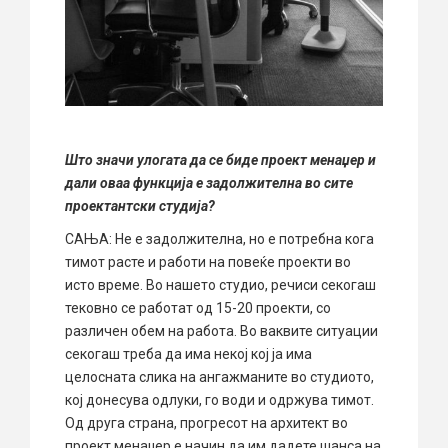
Што значи улогата да се биде проект менаџер и
дали оваа функција е задолжителна во сите
проектантски студија?
САЊА: Не е задолжителна, но е потребна кога
тимот расте и работи на повеќе проекти во
исто време. Во нашето студио, речиси секогаш
тековно се работат од 15-20 проекти, со
различен обем на работа. Во ваквите ситуации
секогаш треба да има некој кој ја има
целосната слика на ангажманите во студиото,
кој донесува одлуки, го води и одржува тимот.
Од друга страна, прогресот на архитект во
проект менаџер е начин да им дадете шанса на