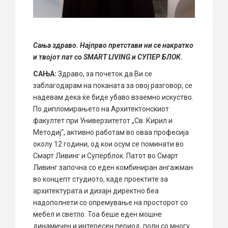
Сања здраво. Најпрво претстави ни се накратко
и твојот пат со SMART LIVING и СУПЕР БЛОК.
САЊА:
Здраво, за почеток да Ви се
заблагодарам на поканата за овој разговор, се
надевам дека ќе биде убаво взаемно искуство.
По дипломирањето на Архитектонскиот
факултет при Универзитетот „Св. Кирил и
Методиј“, активно работам во оваа професија
околу 12 години, од кои осум се поминати во
Смарт Ливинг и Суперблок. Патот во Смарт
Ливинг започна со еден комбиниран ангажман
во концепт студиото, каде проектите за
архитектурата и дизајн директно беа
надополнети со опремување на просторот со
мебел и светло. Тоа беше еден мошне
динамичен и интересен период, полн со многу