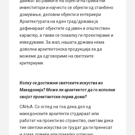
движат во рамките на објекти на приватни
инвеститори и најчесто се објекти од станбено
домување, деловни објекти и ентериери.
Архитектурата на еден град/држава ја
дефинираат објектите од јавен и општествен
карактер, а такви се помалку ги проектираме и
изведуваме. За жал, нашата држава нема
доволна архитектонска продукција за да
можеме да одговориме на светските
критериуми.
Колку се достижни светските искуства во
Македонија? Може ли архитектот да го исполни
својот проектантски порив дома?
САЊА: Со оглед на тоа дека дел од
македонските архитекти студираат или
работат на проекти во странство, сметам дека
тие светски искуства се трудат да ги пренесат
и дома, повеќе или помалку успешно.