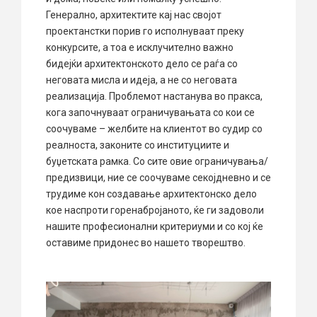
Генерално, архитектите кај нас својот
проектанстки порив го исполнуваат преку
конкурсите, а тоа е исклучително важно
бидејќи архитектонското дело се раѓа со
неговата мисла и идеја, а не со неговата
реализација. Проблемот настанува во пракса,
кога започнуваат ограничувањата со кои се
соочуваме – желбите на клиентот во судир со
реалноста, законите со институциите и
буџетската рамка. Со сите овие ограничувања/
предизвици, ние се соочуваме секојдневно и се
трудиме кон создавање архитектонско дело
кое наспроти горенабројаното, ќе ги задоволи
нашите професионални критериуми и со кој ќе
оставиме придонес во нашето творештво.