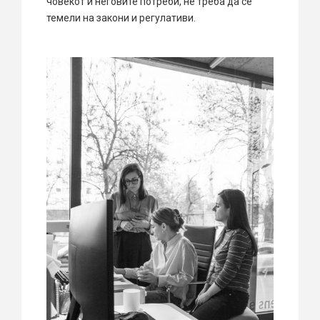
човекот и неговите потреби, не треба да се
темели на закони и регулативи.