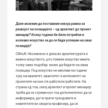
Дали можеме да поставиме некоја рамка за
развојот на позицијата – од архитект до проект
менаџер? Колку години би биле потребни и
колкаво искуство за да се биде успешен на оваа
позиција?
САЊА: Несомнено е дека во архитектурата е
важно искуството, што повеќе искуство имате,
толку само подобар може да бидете на оваа
позиција. Под искуство не мислам на години
туку на квалитет, квантитет и интензитет на
проектите на кои сте работеле/работите. На
страна од тоа, секој архитект и проект менаџер
треба да се стреми кон тоа дополнително да се
информира, да ги прати трендовите и
новитетите во својата професија, да се