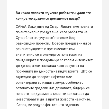
На какви проекти најчесто работите и дали сте
конкретно врзани со домашниот пазар?
САЊА: Иако уште од Смарт Ливинг сме познати
по ентериерно уредување, сега работата на
Суперблок вклучува се’ поголем број
разновидни проекти. Посебен предизвик ни се
реконструкциите и пренамените кои
значително се зголемија со почетокот на
пандемијата и продолжија со голем интензитет
до денес, а кои настанаа како резултат на
промените во дејноста на индустриите. Што се
однесува до пазарот, најчесто сме
ориентирани во нашата земја, особено во
останатите градови низ државата, бидејќи се
почесто наидуваме на клиенти кои сакаат да
инвестираат и да ја вратат живоста на истите.
Сепак, ме радува фактот што годишно