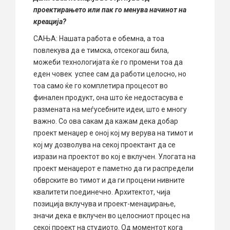
проектирањето или пак го менува начинот на
креација?
САЊА: Нашата работа е обемна, а тоа
повлекува да е тимска, отсекогаш била,
можеби технологијата ќе го промени тоа да
еден човек успее сам да работи целосно, но
тоа само ќе го комплетира процесот во
финален продукт, она што ќе недостасува е
размената на меѓусебните идеи, што е многу
важно. Со ова сакам да кажам дека добар
проект менаџер е оној кој му верува на тимот и
кој му дозволува на секој проектант да се
изрази на проектот во кој е вклучен. Улогата на
проект менаџерот е паметно да ги распредели
обврските во тимот и да ги процени нивните
квалитети поединечно. Архитектот, чија
позиција вклучува и проект-менаџирање,
значи дека е вклучен во целосниот процес на
секој проект на студиото. Од моментот кога