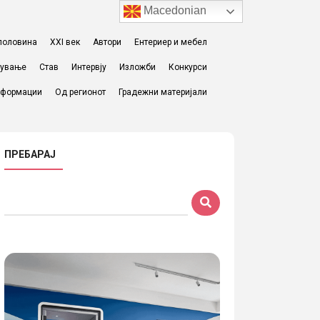
Macedonian
I половина
XXI век
Автори
Ентериер и мебел
жување
Став
Интервју
Изложби
Конкурси
формации
Од регионот
Градежни материјали
ПРЕБАРАЈ