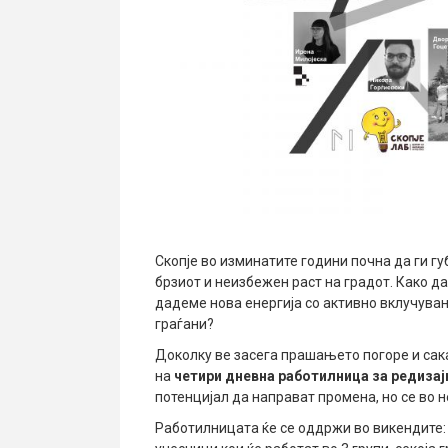
Скопје во изминатите години почна да ги г
брзиот и неизбежен раст на градот. Како д
дадеме нова енергија со активно вклучува
граѓани?
Доколку ве засега прашањето погоре и сака
на
четири дневна работилница за редизајн
потенцијал да направат промена, но се во 
Работилницата ќе се оддржи во викендите