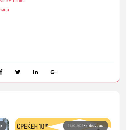
Vase Amanito
ница
ии
24.09.2022
•
Информации