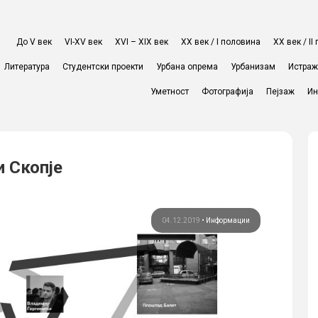
До V век
VI-XV век
XVI – XIX век
ХХ век / I половина
ХХ век / I
Литература
Студентски проекти
Урбана опрема
Урбанизам
Истра
Уметност
Фотографија
Пејзаж
Ин
и Скопје
04.12.2019
•
Информации