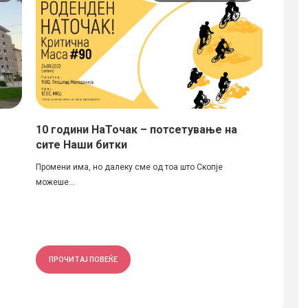
10 години НаТочак – потсетување на
Архит
сите Наши битки
ового
„Андр
Промени има, но далеку сме од тоа што Скопје
можеше...
Вчера в
беше св
ПРОЧИТАЈ ПОВЕЌЕ
ПРОЧ