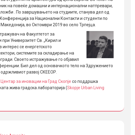
сник на повеќе домашни и интернационални натпревари,
зложби . По завршувањето на студиите, станува дел од
Конференција за Национални Контакти и студенти по
о Македонија, во Октомври 2019 во село Трпејца.
тражувач на Факултетот за
 при Универзитет Св. „Кирил и
в интерес се енергетското
сектори, системите за складирање на
згради. Своето истражување го објавил
ференции. Бил дел од основачкото тело на Здружението
и одржливиот развој СКЕЕОР.
 Центар за иновации на Град Скопје
со поддршка
ката жива градска лабораторија (
Skopje Urban Living