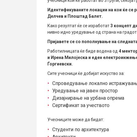
учесници кои ќе работат во 3 групи, секоја г
Идентификуваните локации на кои ќе се 
Делчев и Плоштад Балет.
Како резултат ќе се изработат
3 концепт д
нивно идно уредување од страна на градот 
Пријавете се со пополнување на следнат
Работилницата ќе биде водена од
4 менто
и Ирена Милојеска и еден електроинжење
Ѓоргиевски.
Сите учесници ќе добијат искуство за:
Спроведување локално истражува
Уредување на јавен простор
Дизајнирање на урбана опрема
Сертификат за учеството
Учесниците може да бидат:
Студенти по архитектура
Архитекти