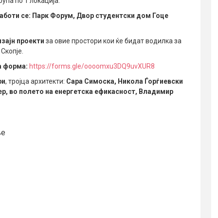
рупа по 1 локација.
работи се: Парк Форум, Двор студентски дом Гоце
изајн проекти
за овие простори кои ќе бидат водилка за
Скопје.
а форма:
https://forms.gle/oooomxu3DQ9uvXUR8
ри
, тројца архитекти:
Сара Симоска, Никола Ѓорѓиевски
р, во полето на енергетска ефикасност, Владимир
ње