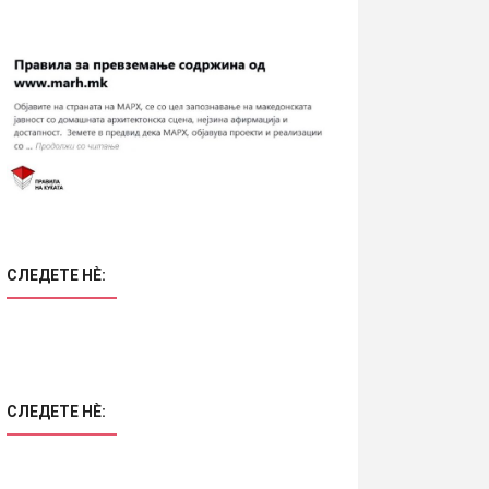
СЛЕДЕТЕ НÈ:
СЛЕДЕТЕ НÈ: