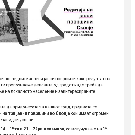
уби последните зелени јавни површини како резултат на
а ги препознаеме деловите од градот каде треба да
ње на локалното население и заинтересираните
те да придонесете за вашиот град, пријавете се
 на три јавни површини во Скопје
кои имаат огромен
незавидни услови.
:
14 – 15ти и 21 – 22ри декември
, со вклучување на 15