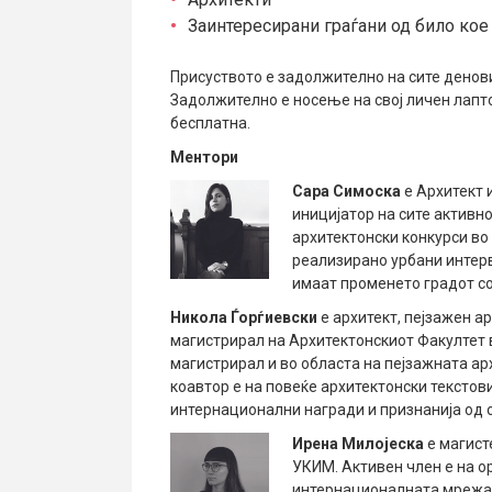
Заинтересирани граѓани од било кое
Присуството е задолжително на сите денови
Задолжително е носење на свој личен лапто
бесплатна.
Ментори
Сара Симоска
е Архитект 
иницијатор на сите актив
архитектонски конкурси во 
реализирано урбани интерв
имаат променето градот со
Никола Ѓорѓиевски
е архитект, пејзажен а
магистрирал на Архитектонскиот Факултет в
магистрирал и во областа на пејзажната ар
коавтор е на повеќе архитектонски текстов
интернационални награди и признанија од о
Ирена Милојеска
е магист
УКИМ. Активен член е на ор
интернационалната мрежа з