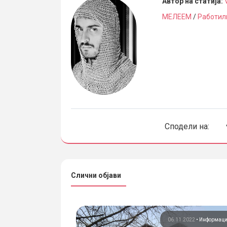
Автор на статија:
МЕЛЕЕМ
/
Работил
Сподели на:
Слични објави
11.2017
•
Информации
06.11.2022
•
Информац