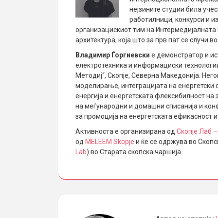
нејзините студии била уче
работилници, конкурси и и
организацискиот тим на Интермедијалната 
архитектура, која што за прв пат се случи в
Владимир Ѓоргиевски
е демонстратор и ис
електротехника и информациски технологии
Методиј“, Скопје, Северна Македонија. Него
моделирање, интеграцијата на енергетски 
енергија и енергетската флексибилност на 
на меѓународни и домашни списанија и кон
за промоција на енергетската ефикасност 
Активноста е организирана од
Скопје Лаб –
од
MELEEM Skopje
и ќе се одржува во Скопс
Lab
) во Старата скопска чаршија.