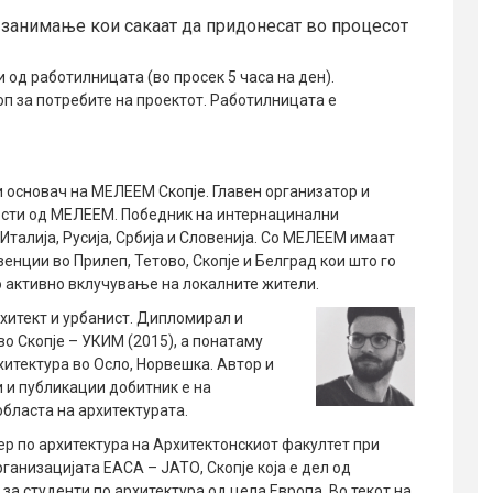
 занимање кои сакаат да придонесат во процесот
 од работилницата (во просек 5 часа на ден).
п за потребите на проектот. Работилницата е
и основач на МЕЛЕЕМ Скопје. Главен организатор и
ности од МЕЛЕЕМ. Победник на интернацинални
Италија, Русија, Србија и Словенија. Со МЕЛЕЕМ имаат
енции во Прилеп, Тетово, Скопје и Белград кои што го
 активно вклучување на локалните жители.
рхитект и урбанист. Дипломирал и
о Скопје – УКИМ (2015), а понатаму
хитектура во Осло, Норвешка. Автор и
и и публикации добитник е на
бласта на архитектурата.
ер по архитектура на Архитектонскиот факултет при
ганизацијата ЕАСА – ЈАТО, Скопје која е дел од
а студенти по архитектура од цела Европа. Во текот на