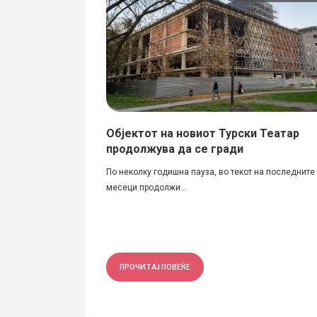
вска –
Објектот на новиот Турски Театар
 наградата
продолжува да се гради
По неколку годишна пауза, во текот на последните
метност - Скопје,
месеци продолжи...
ПРОЧИТАЈ ПОВЕЌЕ