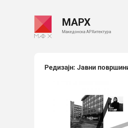
Skip
to
МАРХ
content
Македонска АРХитектура
Редизајн: Јавни површин