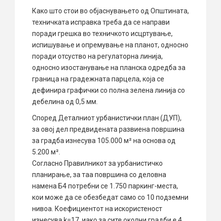
Како што стои во објаснувањето од Општината,
техничката исправка треба да се направи
поради грешка во техничкото исцртување,
испишување и опремување на планот, односно
поради отсуство на регулаторна линија,
односно изостанување на планска одредба за
граница на градежната парцела, која се
дефинира графички со полна зелена линија со
дебелина од 0,5 мм.
Според Деталниот урбанистички план (ДУП),
за овој дел предвидената развиена површина
за градба изнесува 105.000 м² на основа од
5.200 м².
Согласно Правилникот за урбанистичко
планирање, за таа површина со деловна
намена Б4 потребни се 1.750 паркинг-места,
кои може да се обезбедат само со 10 подземни
нивоа. Коефициентот на искористеност
изнесува k=17, иако за сите околни градби е 4