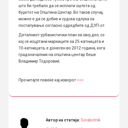
што би требало да се исплати оштета од
буџетот на Општина Центар. Во таков случај,
можно е да се добие и судска одлука за
постапување согласно одредбите од ДУП-от.
Деталниот урбанистички план за овој дел, со
кој се исцртани маркиците за 25-катницата и
10-катницата, е донесен во 2012 година, кога
градоначалник на општина центар беше
Владимир Тодоровиќ.
Прочитајте повеќе кај изворот
>>>
Автор на статија:
Sorabotnik