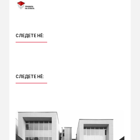
СЛЕДЕТЕ НÈ:
СЛЕДЕТЕ НÈ: