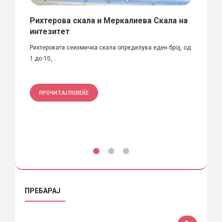
men
Рихтерова скала и Меркалиева Скала на
Меди
интезитет
од с
а на
Рихтеровата сеизмичка скала определува еден број, од
Вчера 
1 до 10,...
земјот
ПРОЧИТАЈ ПОВЕЌЕ
ПРО
ПРЕБАРАЈ