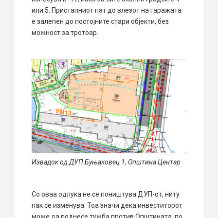
или 5. Пристапниот пат до влезот на гаражата
е залепен до постојните стари објекти, без
можност за тротоар.
Извадок од ДУП Буњаковец 1, Општина Центар
Со оваа одлука не се поништува ДУП-от, ниту
пак се изменува. Тоа значи дека инвеститорот
може да поднесе тужба против Општината, по