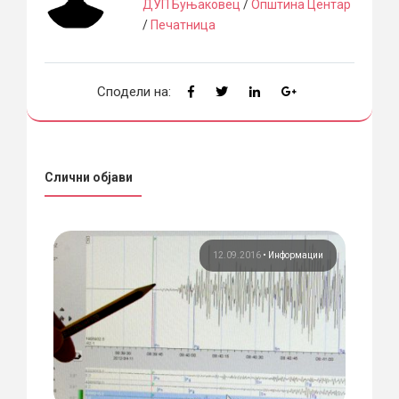
ДУП Буњаковец
/
Општина Центар
/
Печатница
Сподели на:
Слични објави
ции
12.09.2016
•
Информации