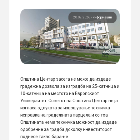
20.02.2026
•
Информации
Општина Центар засега не може да издаде
градежна дозвола за изградба на 25-катница и
10-катница на местото на Европскиот
Универзитет. Советот на Општина Центар не ја
изгласа одлуката за извршување техничка
исправка на градежната парцела и со тоа
Општината нема техничка можност да издаде
одобрение за градба доколку инвеститорот
поднесе такво барање.