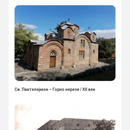
Св. Пантелејмон – Горно нерези / XII век