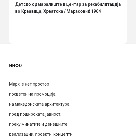
Детско одмаралиште и центар за рехабилитација
во Крвавица, Хрватска / Марасовиќ 1964
ИНФО
Марх е нет простор
посветен на промоција
на македонската архитектура
пред пошироката јавност,
преку минатите и денешните
реализации, проекти, концепти,