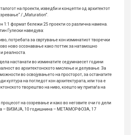
талогот на проекти, изведби и концепти од архитектот
ревање“ / „Maturation”.
н 1:1 формат бележи 25 проекти со различна намена.
тин Гулески наведува:
иво, потребата за свртување кон изминатиот творечки
егово ново осознавање како поттик за натамошно
и реалноста.
 дела настанати во изминатите седумнаесет години
налност во архитектонското мислење и делување. За
и можности во освојувањето на просторот, за останатите
ради култура на погледот кон архитектурата, или тоа е
тектонското творештво на ниво, коешто му припаѓа на
а процесот на созревање и како во неговите очи го дели
ина – ВИЗИЈА, 10 годишнина – МЕТАМОРФОЗА, 17