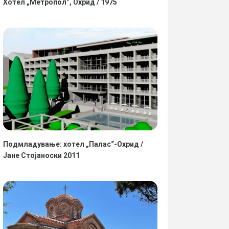
Хотел „Метропол“, Охрид / 1975
Подмладување: хотел „Палас“-Охрид /
Јане Стојаноски 2011