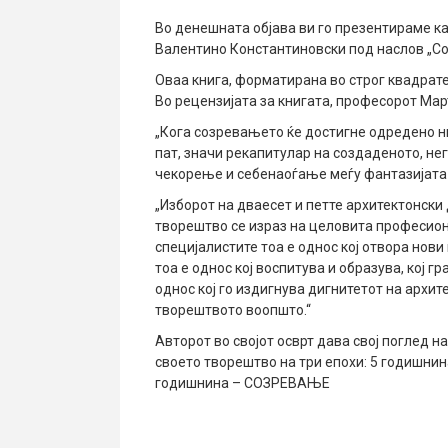
Во денешната објава ви го презентираме ка
Валентино Константиновски под наслов „Соз
Оваа книга, форматирана во строг квадрате
Во рецензијата за книгата, професорот Мар
„Кога созревањето ќе достигне одредено н
пат, значи рекапитулар на создаденото, н
чекорење и себенаоѓање меѓу фантазијата 
„Изборот на дваесет и петте архитектонски
творештво се израз на целовита професио
специјалистите тоа е однос кој отвора нов
тоа е однос кој воспитува и образува, кој г
однос кој го издигнува дигнитетот на архи
творештвото воопшто.“
Авторот во својот осврт дава свој поглед н
своето творештво на три епохи: 5 годишн
годишнина – СОЗРЕВАЊЕ