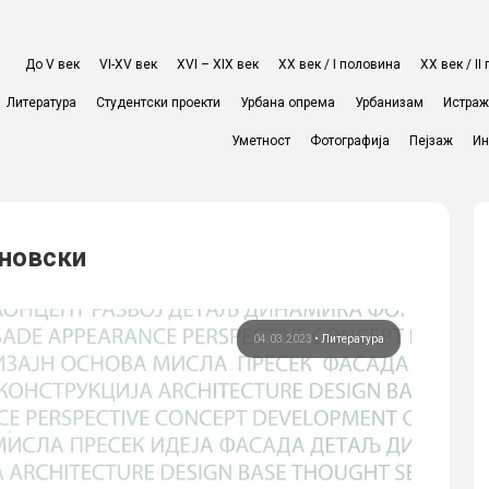
До V век
VI-XV век
XVI – XIX век
ХХ век / I половина
ХХ век / I
Литература
Студентски проекти
Урбана опрема
Урбанизам
Истра
Уметност
Фотографија
Пејзаж
Ин
иновски
04.03.2023
•
Литература