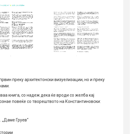
првин преку архитектонски визуелизации, но и преку
рами.
ваа книга, со надеж дека ќе вроди со желба кај
апознае повеќе со творештвото на Константиновски:
. „Даме Груев“
остории