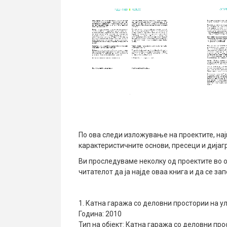
По ова следи изложување на проектите, нај
карактеристичните основи, пресеци и дијаг
Ви проследуваме неколку од проектите во о
читателот да ја најде оваа книга и да се з
1. Катна гаража со деловни простории на ул
Година: 2010
Тип на објект: Катна гаража со деловни пр