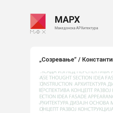
Skip
to
МАРХ
content
Македонска АРХитектура
„Созревање“ / Констант