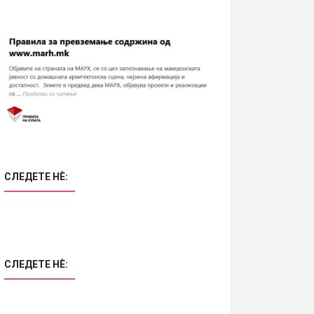
СЛЕДЕТЕ НÈ:
СЛЕДЕТЕ НÈ: