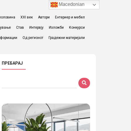
Macedonian
I половина
XXI век
Автори
Ентериер и мебел
жување
Став
Интервју
Изложби
Конкурси
формации
Од регионот
Градежни материјали
ПРЕБАРАЈ