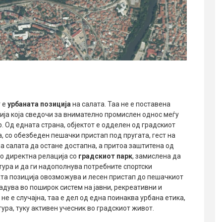
т е
урбаната позиција
на салата. Таа не е поставена
ција која сведочи за внимателно промислен однос меѓу
. Од едната страна, објектот е одделен од градскиот
, со обезбеден пешачки пристап под пругата, гест на
а салата да остане достапна, а притоа заштитена од
во директна релација со
градскиот парк
, замислена да
тура и да ги надополнува потребните спортски
ата позиција овозможува и лесен пристап до пешачкиот
радува во поширок систем на јавни, рекреативни и
не е случајна, таа е дел од една поинаква урбана етика,
тура, туку активен учесник во градскиот живот.