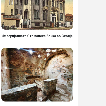
Империјалната Отоманска Банка во Скопје