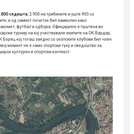
.800 седишта
, 2.900 на трибините и уште 900 со
те, и од самиот почеток бил замислен како
акомет, футбал и одбојка. Официјално е пуштена во
арски турнир на кој учествувале екипите на ОК Вардар,
 Борец кој тогаш заедно со скопските клубови бил член
Овој момент не е само спортски туку и сведоштво за
ирок културен и спортски контекст.