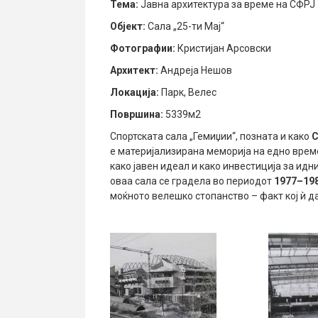
Тема:
Јавна архитектура за време на СФРЈ
Објект:
Сала „25-ти Мај“
Фотографии:
Кристијан Арсовски
Архитект:
Андреја Нешов
Локација:
Парк, Велес
Површина:
5339м2
Спортската сала „Гемиџии“, позната и како
С
е материјализирана меморија на едно време
како јавен идеал и како инвестиција за ид
оваа сала се градела во периодот
1977–19
моќното велешко стопанство – факт кој ѝ д