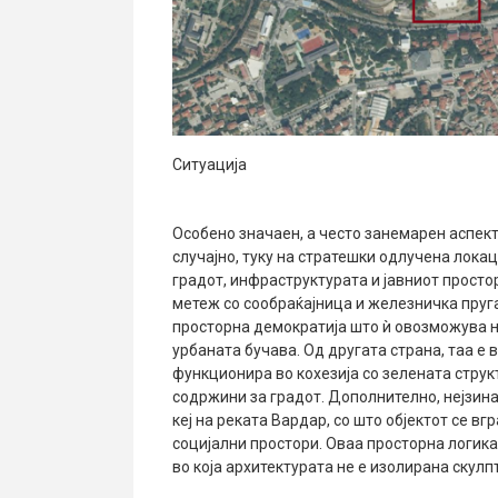
Ситуација
Особено значаен, а често занемарен аспек
случајно, туку на стратешки одлучена лока
градот, инфраструктурата и јавниот простор
метеж со сообраќајница и железничка пруга
просторна демократија што ѝ овозможува н
урбаната бучава. Од другата страна, таа е 
функционира во кохезија со зелената струк
содржини за градот. Дополнително, нејзин
кеј на реката Вардар, со што објектот се вг
социјални простори. Оваа просторна логика 
во која архитектурата не е изолирана скулп