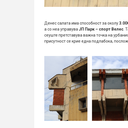
Денес салата има способност за околу
3.00
а со неа управува
ЈП Парк – спорт Велес
. 
сеуште претставува важна точка на урбанио
присутност се крие една подлабока, посло