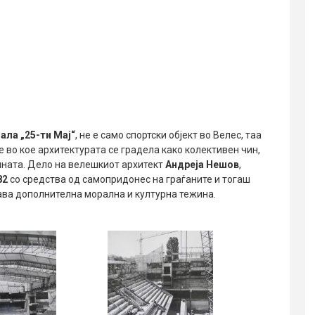
ала „25-ти Мај“
, не е само спортски објект во Велес, таа
 во кое архитектурата се градела како колективен чин,
нината. Дело на велешкиот архитект
Андреја Нешов
,
82
со средства од самопридонес на граѓаните и тогаш
ава дополнителна морална и културна тежина.