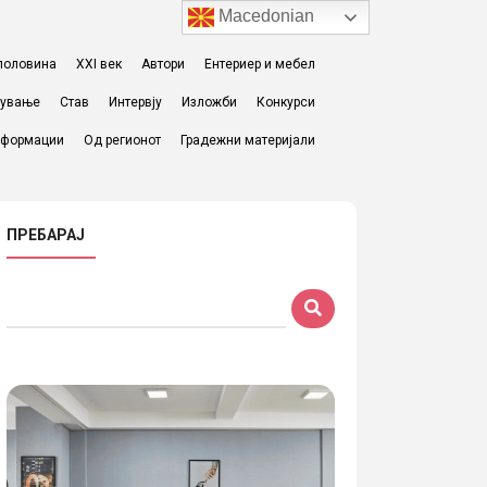
Macedonian
I половина
XXI век
Автори
Ентериер и мебел
жување
Став
Интервју
Изложби
Конкурси
формации
Од регионот
Градежни материјали
ПРЕБАРАЈ