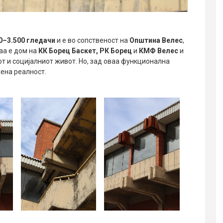
0–3.500 гледачи
и е во сопственост на
Општина Велес
,
Таа е дом на
КК Борец Баскет, РК Борец
и
КМФ Велес
и
т и социјалниот живот. Но, зад оваа функционална
жена реалност.