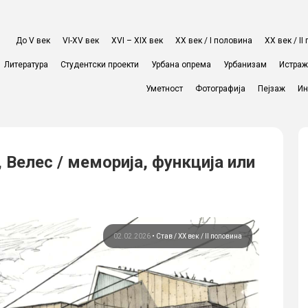
До V век
VI-XV век
XVI – XIX век
ХХ век / I половина
ХХ век / I
Литература
Студентски проекти
Урбана опрема
Урбанизам
Истра
Уметност
Фотографија
Пејзаж
Ин
 Велес / меморија, функција или
02.02.2026
•
Став
ХХ век / II половина