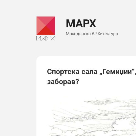
Skip
to
МАРХ
content
Македонска АРХитектура
Спортска сала „Гемиџии“,
заборав?