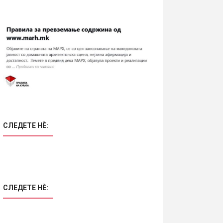
СЛЕДЕТЕ НÈ:
СЛЕДЕТЕ НÈ: