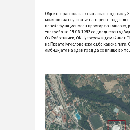
Објектот располага со капацитет од околу
3
можност за спуштање на теренот зад голови
повеќефункционален простор за кошарка, р
употреба на
19
.06.
1982
со дводневен одбојк
ОК Работнички, ОК Југохром и домаќинот ОК
на Првата југословенска одбојкарска лига. 
амбицијата на еден град да се впише во пош