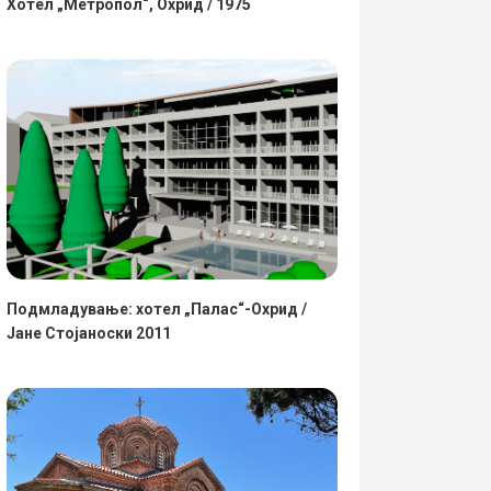
Хотел „Метропол“, Охрид / 1975
Подмладување: хотел „Палас“-Охрид /
Јане Стојаноски 2011