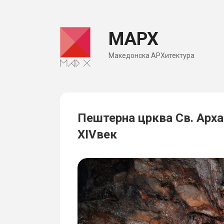
Skip
to
МАРХ
content
Македонска АРХитектура
Пештерна црква Св. Арха
XIVвек