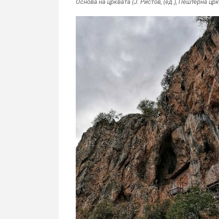
Основа на црквата (Ј. Ристов, (ед.), Пештерна цр