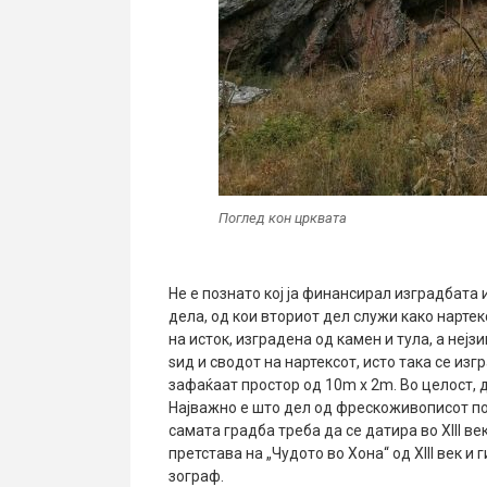
Поглед кон црквата
Не е познато кој ја финансирал изградбата
дела, од кои вториот дел служи како нартек
на исток, изградена од камен и тула, а неј
ѕид и сводот на нартексот, исто така се из
зафаќаат простор од 10m х 2m. Во целост, 
Најважно е што дел од фрескоживописот поте
самата градба треба да се датира во XIII в
претстава на „Чудото во Хона“ од XIII век 
зограф.