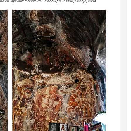
ква св. Архангел Михаил – Радожда, РЗЗСК, Скопје, 2004