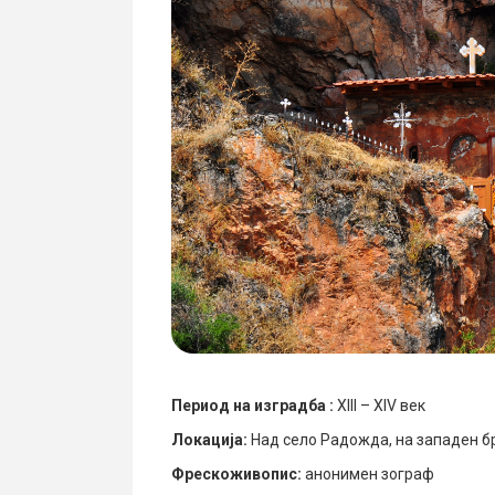
Период на изградба :
XIII – XIV век
Локација:
Над село Радожда, на западен б
Фрескоживопис:
анонимен зограф