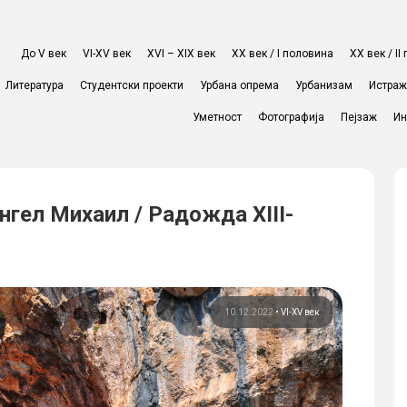
До V век
VI-XV век
XVI – XIX век
ХХ век / I половина
ХХ век / I
Литература
Студентски проекти
Урбана опрема
Урбанизам
Истра
Уметност
Фотографија
Пејзаж
Ин
нгел Михаил / Радожда XIII-
10.12.2022
•
VI-XV век