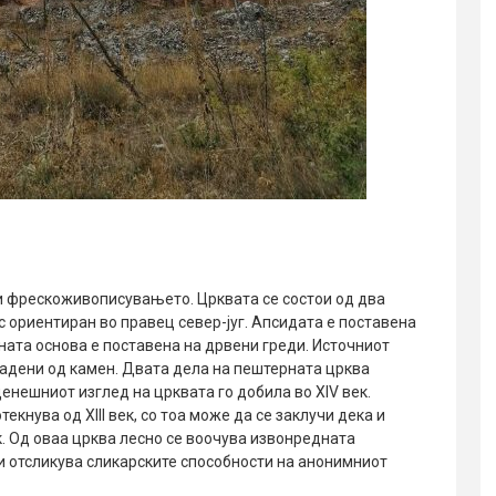
 и фрескоживописувањето. Црквата се состои од два
с ориентиран во правец север-југ. Апсидата е поставена
зината основа е поставена на дрвени греди. Источниот
градени од камен. Двата дела на пештерната црква
денешниот изглед на црквата го добила во XIV век.
кнува од XIII век, со тоа може да се заклучи дека и
ек. Од оваа црква лесно се воочува извонредната
и ги отсликува сликарските способности на анонимниот