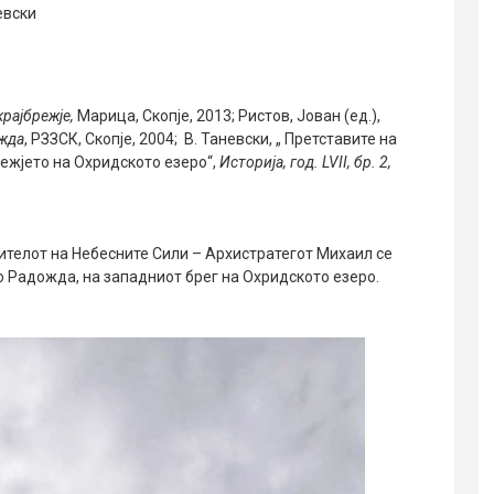
евски
крајбрежје,
Марица, Скопје, 2013; Ристов, Јован (ед.),
ожда
, РЗЗСК, Скопје, 2004; В. Таневски, „ Претставите на
режјето на Охридското езеро“,
Историја, год.
LVII, бр. 2,
ителот на Небесните Сили – Архистратегот Михаил се
о Радожда, на западниот брег на Охридското езеро.