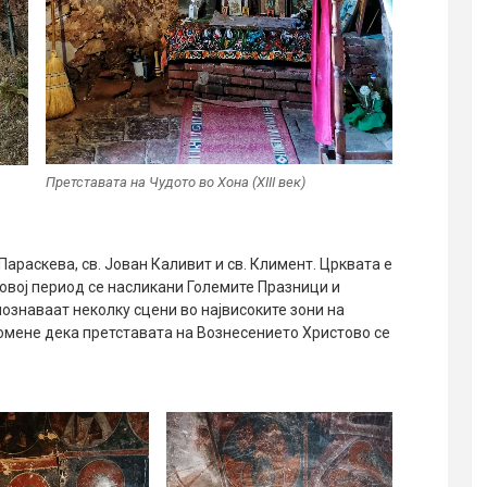
Претставата на Чудото во Хона (XIII век)
. Параскева, св. Јован Каливит и св. Климент. Црквата е
овој период се насликани Големите Празници и
ознаваат неколку сцени во највисоките зони на
помене дека претставата на Вознесението Христово се