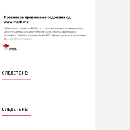
СЛЕДЕТЕ НÈ:
СЛЕДЕТЕ НÈ: