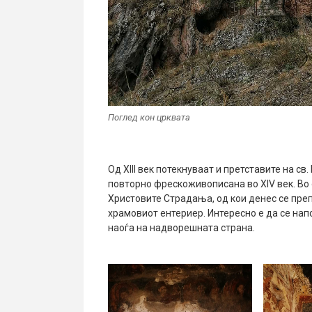
Поглед кон црквата
Од XIII век потекнуваат и претставите на св
повторно фрескоживописана во XIV век. Во 
Христовите Страдања, од кои денес се преп
храмовиот ентериер. Интересно е да се на
наоѓа на надворешната страна.