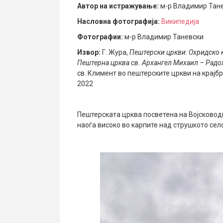
Автор на истражување:
м-р Владимир Тан
Насловна фотографија:
Википедија
Фотографии:
м-р Владимир Таневски
Извор:
Г. Жура,
Пештерски цркви: Охридско 
Пештерна црква св. Архангел Михаил – Рад
св. Климент во пештерските цркви на крајб
2022
Пештерската црква посветена на Војсковод
наоѓа високо во карпите над струшкото сел