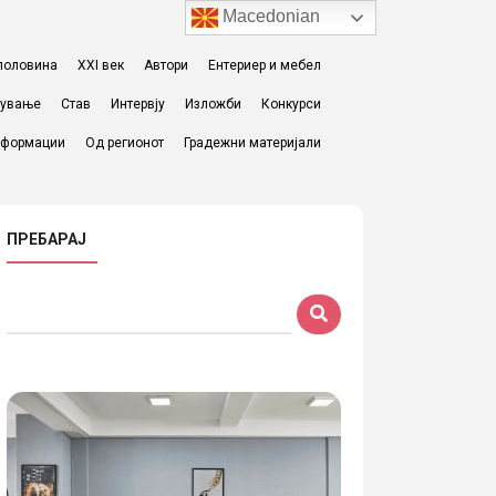
Macedonian
I половина
XXI век
Автори
Ентериер и мебел
жување
Став
Интервју
Изложби
Конкурси
формации
Од регионот
Градежни материјали
ПРЕБАРАЈ