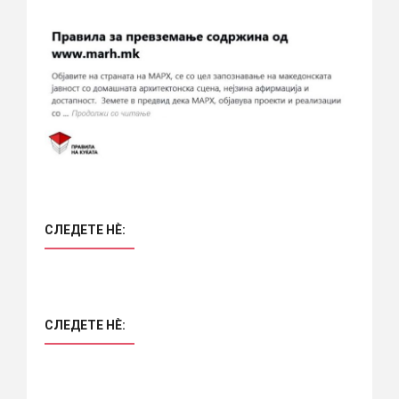
СЛЕДЕТЕ НÈ:
СЛЕДЕТЕ НÈ: