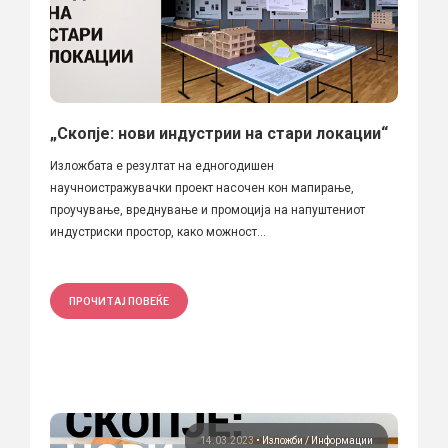
„Скопје: нови индустрии на стари локации“
Изложбата е резултат на едногодишен
научноистражувачки проект насочен кон мапирање,
проучување, вреднување и промоција на напуштениот
индустриски простор, како можност...
ПРОЧИТАЈ ПОВЕЌЕ
14.03.2023
•
Изложби
Информации