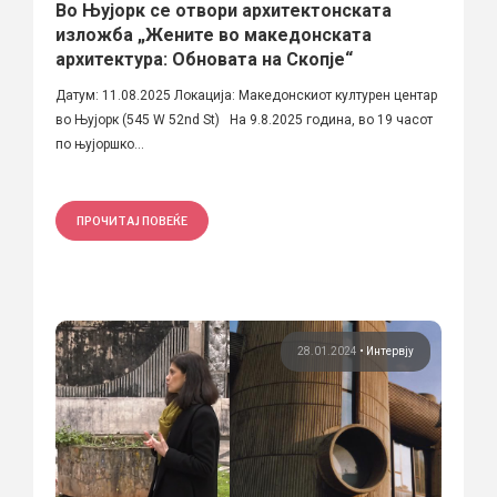
Во Њујорк се отвори архитектонската
изложба „Жените во македонската
архитектура: Обновата на Скопје“
Датум: 11.08.2025 Локација: Македонскиот културен центар
во Њујорк (545 W 52nd St) На 9.8.2025 година, во 19 часот
по њујоршко...
ПРОЧИТАЈ ПОВЕЌЕ
28.01.2024
•
Интервју