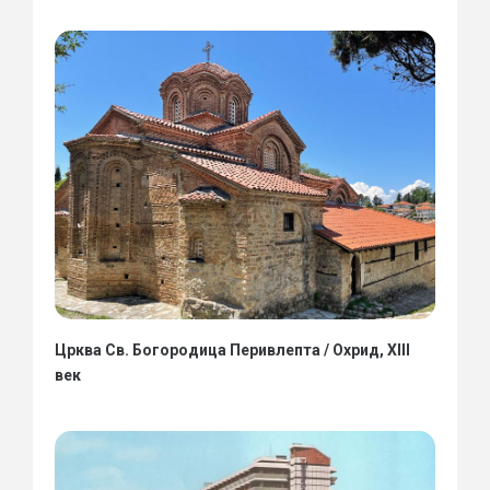
Црква Св. Богородица Перивлепта / Охрид, XIII
век