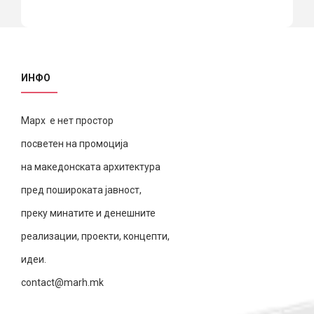
ИНФО
Марх е нет простор
посветен на промоција
на македонската архитектура
пред пошироката јавност,
преку минатите и денешните
реализации, проекти, концепти,
идеи.
contact@marh.mk