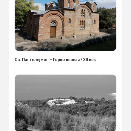
Св. Пантелејмон – Горно нерези / XII век