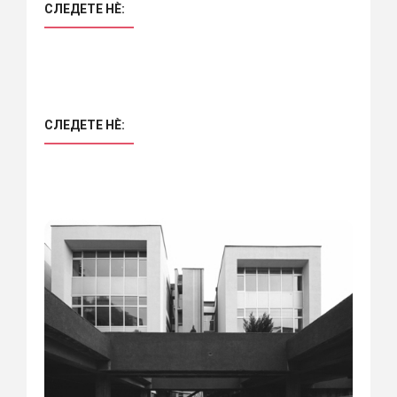
СЛЕДЕТЕ НÈ:
СЛЕДЕТЕ НÈ: