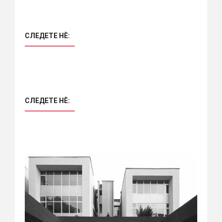
СЛЕДЕТЕ НÈ:
СЛЕДЕТЕ НÈ: