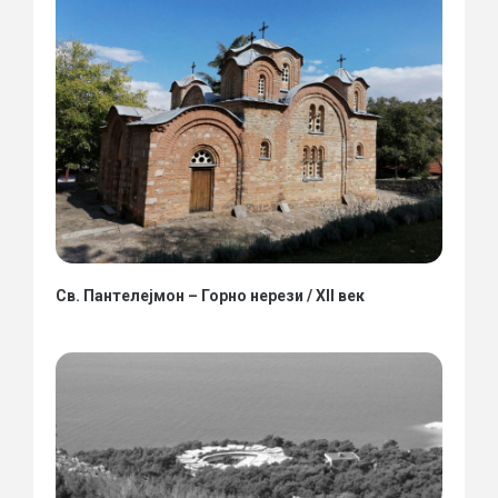
Св. Пантелејмон – Горно нерези / XII век