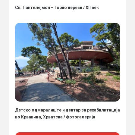
Св. Пантелејмон – Горно нерези / XII век
Детско одмаралиште и центар за рехабилитација
во Крвавица, Хрватска / фотогалерија