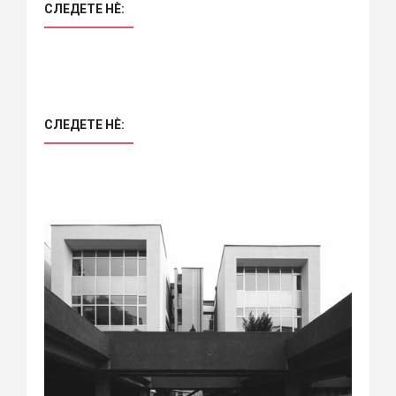
СЛЕДЕТЕ НÈ:
СЛЕДЕТЕ НÈ: