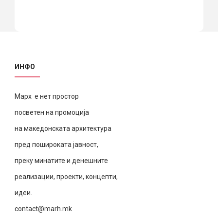
ИНФО
Марх е нет простор
посветен на промоција
на македонската архитектура
пред пошироката јавност,
преку минатите и денешните
реализации, проекти, концепти,
идеи.
contact@marh.mk