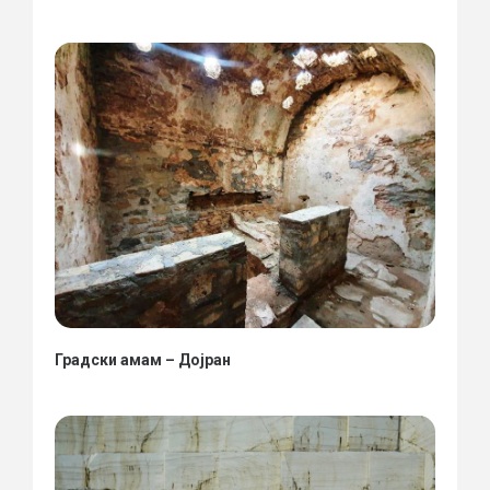
Градски амам – Дојран