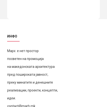
ИНФО
Марх е нет простор
посветен на промоција
на македонската архитектура
пред пошироката јавност,
преку минатите и денешните
реализации, проекти, концепти,
идеи.
contact@marh.mk