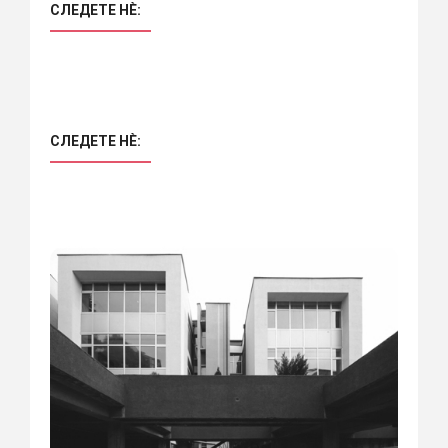
СЛЕДЕТЕ НÈ:
СЛЕДЕТЕ НÈ: