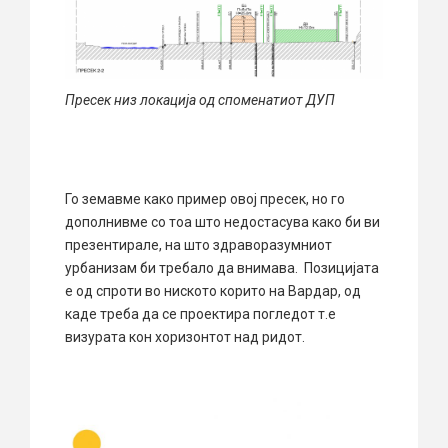
Пресек низ локација од споменатиот ДУП
Го земавме како пример овој пресек, но го
дополнивме со тоа што недостасува како би ви
презентирале, на што здраворазумниот
урбанизам би требало да внимава. Позицијата
е од спроти во ниското корито на Вардар, од
каде треба да се проектира погледот т.е
визурата кон хоризонтот над ридот.