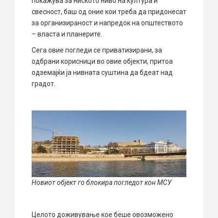
покажува за ниското ниво на култура и
свесност, баш од оние кои треба да придонесат
за организираност и напредок на општеството
– власта и планерите.
Сега овие погледи се приватизирани, за
одбрани корисници во овие објекти, притоа
одземајќи ја нивната суштина да бдеат над
градот.
Новиот објект го блокира погледот кон МСУ
Целото доживување кое беше овозможено