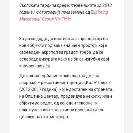
Скопската тврдина пред интервенциите од 2012
година / Фотографија превземена од
Exploring
Macedonia/ Georgi Nik Flickr
За да се дојде до вистинската пропорција на
нови објекти под вака значаен простор, кој е
своевиден акропол за градот, треба да се
ослободи визурата како не би се изгубил овој
значаен поглед.
Деталниот урбанистички план за дел од
спортско – рекративниот центар „Кале“ блок 2
(2012-2017 година), кој е достапен на страната
на Општина Центар, предвидува неколку нови
објекти во редот, од кој еден тековно ги
покажува своите негативни последици кон
целокупната атмосфера.