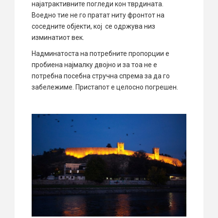
најатрактивните погледи кон тврдината.
Воедно тие не го пратат ниту фронтот на
соседните објекти, кој се одржува низ
изминатиот век.
Надминатоста на потребните пропорции е
пробиена најмалку двојно и за тоа не е
потребна посебна стручна спрема за да го
забележиме. Пристапот е целосно погрешен.