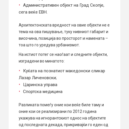
Административен објект на Град Скопје,
сега веќе ЕВН.
Архитектонската вредност на овие објекти не е
тема на ова пишување, туку нивниот габарит и
височина, позиција во просторот и намената –
тоа што го уредува урбанизмот.
На истиот потег се наоѓаат и следните објекти,
изградени во минатото:
Куќата на познатиот македонски сликар
Лазар Личеновски;
Царинска управа
Спортска медицина
Разликата помеѓу оние кои веќе биле таму и
оние кои се реализирани по 2012 година
укажува на игнорантскиот однос на објектите
од последната декада, прикривајќи го еден од