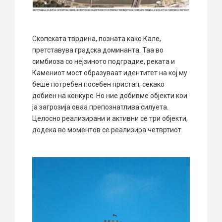
Скопската тврдина, позната како Кале,
претставува градска доминанта. Таа во
симбиоза со нејзиното подградие, реката и
Камениот мост образуваат идентитет на кој му
беше потребен посебен пристап, секако
добиен на конкурс. Но ние добивме објекти кои
ја загрозија оваа препознатлива силуета.
Целосно реализирани и активни се три објекти,
додека во моментов се реализира четвртиот.