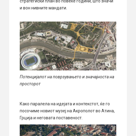
стратегиски план во повеќе години, што значи
и вон нивните мандати.
Потенцијалот на поврзувањето и значајноста на
просторот
Како паралела на идејата и контекстот, ќе го
посочиме новиот музеј на Акрополот во Атина,
Грција и неговата поставеност.