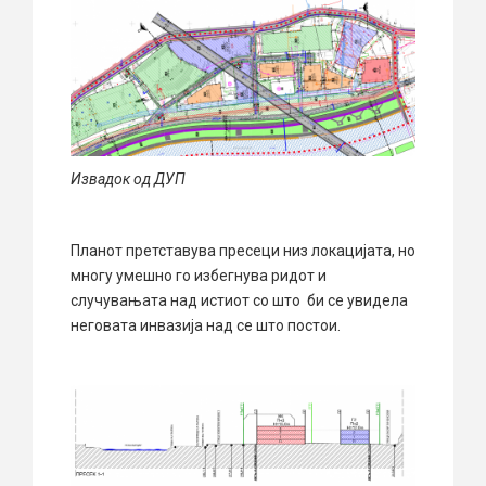
Извадок од ДУП
Планот претставува пресеци низ локацијата, но
многу умешно го избегнува ридот и
случувањата над истиот со што би се увидела
неговата инвазија над се што постои.