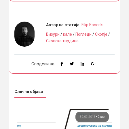
Автор на статија:
Filip Koneski
Визури
/
кале
/
Погледи
/
Скопје
/
Скопска тврдина
Сподели на:
Слични објави
тав
30.07.2015
•
Став