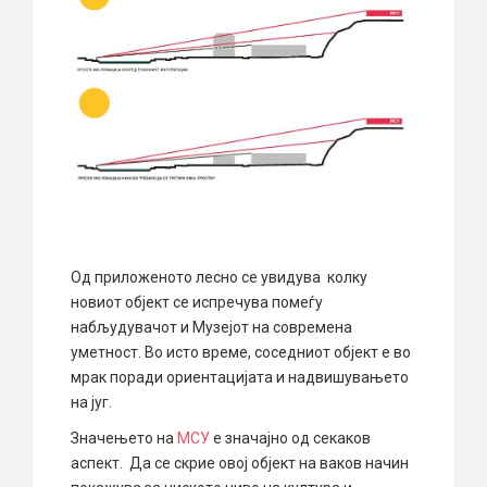
Од приложеното лесно се увидува колку
новиот објект се испречува помеѓу
набљудувачот и Музејот на современа
уметност. Во исто време, соседниот објект е во
мрак поради ориентацијата и надвишувањето
на југ.
Значењето на
МСУ
е значајно од секаков
аспект. Да се скрие овој објект на ваков начин