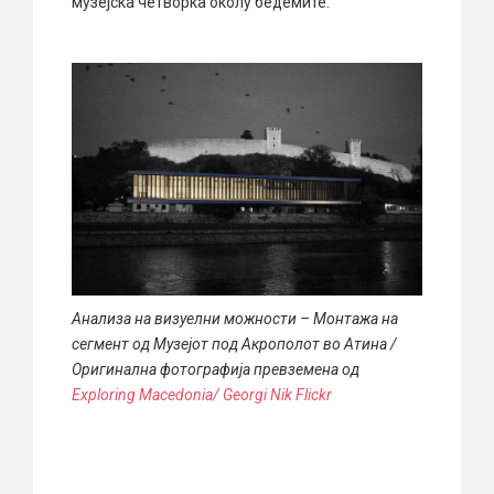
музејска четворка околу бедемите.
Анализа на визуелни можности – Монтажа на
сегмент од Музејот под Акрополот во Атина /
Оригинална ф
отографија превземена од
Exploring Macedonia/ Georgi Nik Flickr