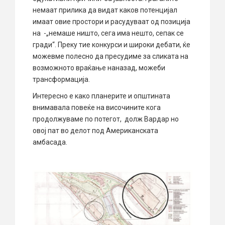
немаат прилика да видат каков потенцијал
имаат овие простори и расудуваат од позиција
на -„немаше ништо, сега има нешто, сепак се
гради“. Преку тие конкурси и широки дебати, ќе
можевме полесно да пресудиме за сликата на
возможното враќање наназад, можеби
трансформација.
Интересно е како планерите и општината
внимавала повеќе на височините кога
продолжуваме по потегот, долж Вардар но
овој пат во делот под Американската
амбасада.