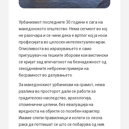
Урбанизмот последните 30 години е сага на
македонското општество. Нема сегмент во кој
не разочара и се чини дека е вртлог кој ја носи
професијата во целосен интелектуален мрак.
Описливоста во изразувањето е само
пригушувач на тешките зборови кои вистински
се кријат зад впечатокот на безнадежност од
секојдневните неброени примери на
бесрамност во делувањето.
За македонскиот урбанизам на срамот, нема
разлика во просторот дали се работи за
градителско наследство, археологија,
споменични целини, без евалуација на
вредноста на објекти со посебен карактер.
Имаме слепи правилници и колеги со лесна
рака да потпишат се што се побарува од нив.