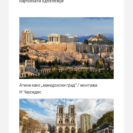
најпознати одбележја!
Атина како „македонски град“ / монтажа:
Н.Чаусидис