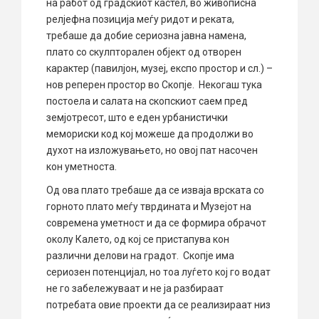
на работ од градскиот кастел, во живописна
релјефна позиција меѓу ридот и реката,
требаше да добие сериозна јавна намена,
плато со скулпторален објект од отворен
карактер (павилјон, музеј, експо простор и сл.) –
нов реперен простор во Скопје. Некогаш тука
постоела и салата на скопскиот саем пред
земјотресот, што е еден урбанистички
мемориски код кој можеше да продолжи во
духот на изложувањето, но овој пат насочен
кон уметноста.
Од ова плато требаше да се изваја врската со
горното плато меѓу тврдината и Музејот на
современа уметност и да се формира обрачот
околу Калето, од кој се пристапува кон
различни делови на градот. Скопје има
сериозен потенцијал, но тоа луѓето кој го водат
не го забележуваат и не ја разбираат
потребата овие проекти да се реализираат низ