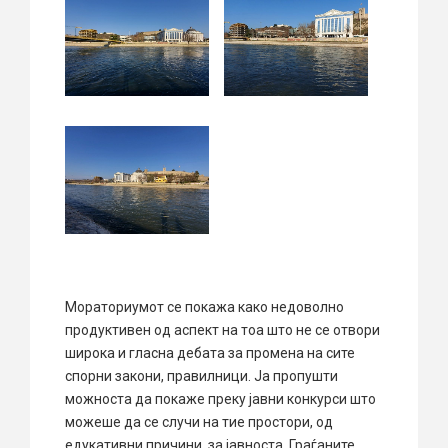
Мораториумот се покажа како недоволно
продуктивен од аспект на тоа што не се отвори
широка и гласна дебата за промена на сите
спорни закони, правилници. Ја пропушти
можноста да покаже преку јавни конкурси што
можеше да се случи на тие простори, од
едукативни причини за јавноста. Граѓаните