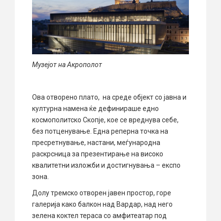
Музејот на Акрополот
Ова отворено плато, на среде објект со јавна и
културна намена ќе дефинираше едно
космополитско Скопје, кое се вреднува себе,
без потценување. Една реперна точка на
пресретнување, настани, меѓународна
раскрсница за презентирање на високо
квалитетни изложби и достигнувања – експо
зона.
Долу тремско отворен јавен простор, горе
галерија како балкон над Вардар, над него
зелена коктел тераса со амфитеатар под