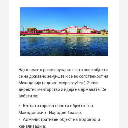
Најголемото разочарување е што овие објекти
се на државно земјиште и се во сопственост на
Македонија ( едниот скоро отуѓен ). Значи
директно менторство и идеја на државата. Се
работи за:
Катната гаража спроти објектот на
Македонскиот Народен Театар;
Административен објект на Водовод и
канализација;