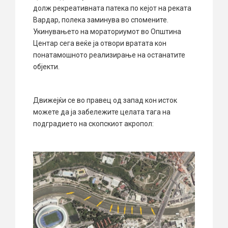
долж рекреативната патека по кејот на реката
Вардар, полека заминува во спомените.
Укинувањето на мораториумот во Општина
Центар сега веќе ја отвори вратата кон
понатамошното реализирање на останатите
објекти.
Движејќи се во правец од запад кон исток
можете да ја забележите целата тага на
подградието на скопскиот акропол: