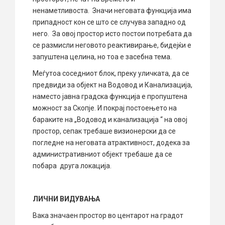
ненаметливоста. Значи неговата функција има
припадност кон се што се случува западно од
него. За овој простор исто постои потребата да
се размисли неговото реактивирање, бидејќи е
запуштена целина, но тоа е засебна тема.
Меѓутоа соседниот блок, преку уличката, да се
предвиди за објект на Водовод и Канализација,
наместо јавна градска функција е пропуштена
можност за Скопје. И покрај постоењето на
бараките на „Водовод и канализација “ на овој
простор, сепак требаше визионерски да се
погледне на неговата атрактивност, додека за
административниот објект требаше да се
побара друга локација.
ЛИЧНИ ВИДУВАЊА
Вака значаен простор во центарот на градот