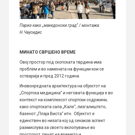
Париз како „македонски град“ / монтажа:
Н.Чаусидис
МИНАТО СВРШЕНО ВРЕМЕ
Овој простор под скопската тврдина има
проблем и во намената на функции кои се
остварија и пред 2012 година.
Инзвонредната архитектура на објектот на
„Спортска медицина“ и неговата функција е во
контекст на комплексот спортски содржини,
како спортската сала „Кале“, лизгалиштето,
базенот „Плаја Виста“ итн. Објектот е
единствен во низата кој од секаков аспект
размислува за своето вклопување во
просторот, печат на времето и