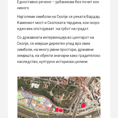
Едноставно речено – урбанизам без почит кон
никого.
Најголеми симболи на Скопје се реката Вардар,
Камениот мост и Скопската тврдина, кои скоро
еден век опстојуваат на грбот на градот.
Со државната интервенција во центарот на
Скопје, се изврши директен упад врз овие
симболи, на многу јавни простори, државни
земјишта, на објекти значајни како градителско
наследство, културно историски целини.