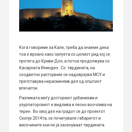
Кога говориме за Кале, треба да знаеме дека
тоа е врзано како силуета со целиот рид кој се
протега до Криви Дол, а потоа продолжува со
Касарната Илинден. Со тврдината, на
соодветно растојание се надоврзува МСУ и
претставува нераскинлив дел од општиот
впечаток.
Разликата меѓу достојниот урбанизам и
узурпаторскиот е видлива и лесно воочлива на
терен. Во овој дел на градот се до проектот
Скопје 2014та, се почитувале габаритот и
височините кои не ја засенуваат тврдината.