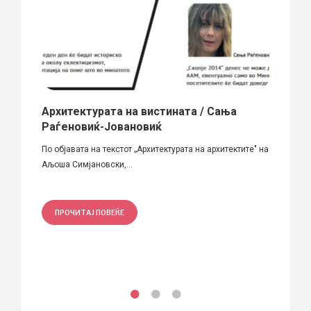
Архитектурата на вистината / Сања
Физи
Раѓеновиќ-Јовановиќ
Охри
Зона
По објавата на текстот „Архитектурата на архитектите" на
Аљоша Симјановски,...
Извор:
општин
ПРОЧИТАЈ ПОВЕЌЕ
ПРО