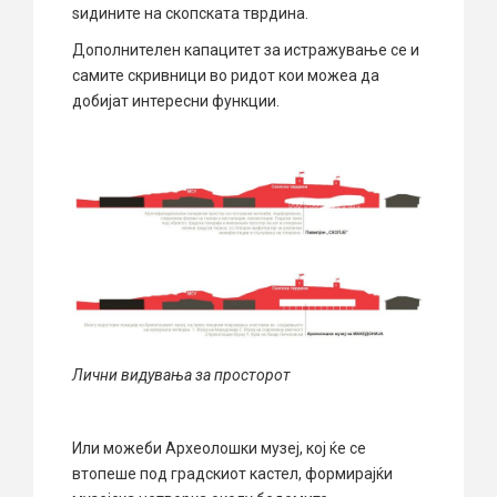
ѕидините на скопската тврдина.
Дополнителен капацитет за истражување се и
самите скривници во ридот кои можеа да
добијат интересни функции.
Лични видувања за просторот
Или можеби Археолошки музеј, кој ќе се
втопеше под градскиот кастел, формирајќи