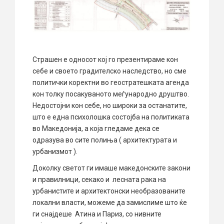
Страшен е односот кој го презентираме кон
себе и своето градителско наследство, но сме
политички коректни во геостратешката агенда
кон толку посакуваното меѓународно друштво.
Недостојни кон себе, но широки за останатите,
што е една психолошка состојба на политиката
во Македонија, а која гледаме дека се
одразува во сите полиња ( архитектурата и
урбанизмот ).
Доколку светот ги имаше македонските закони
и правилници, секако и лесната рака на
урбанистите и архитектонски необразованите
локални власти, можеме да замислиме што ќе
ги снајдеше Атина и Париз, со нивните