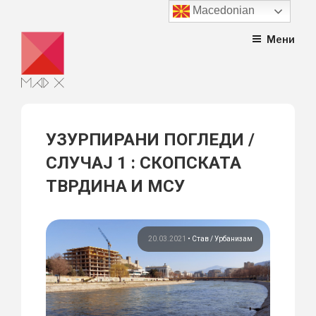
Macedonian
Skip
Мени
to
content
УЗУРПИРАНИ ПОГЛЕДИ /
СЛУЧАЈ 1 : СКОПСКАТА
ТВРДИНА И МСУ
20.03.2021
•
Став
Урбанизам