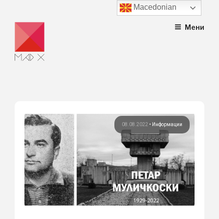
Macedonian
Skip
Мени
to
content
08.08.2022
•
Информации