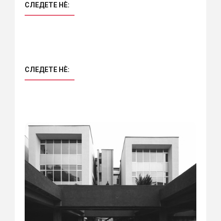
СЛЕДЕТЕ НÈ:
СЛЕДЕТЕ НÈ: