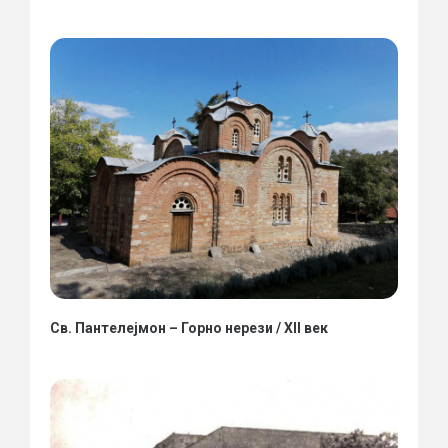
Св. Пантелејмон – Горно нерези / XII век