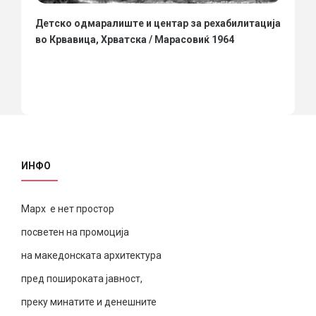
Детско одмаралиште и центар за рехабилитација
во Крвавица, Хрватска / Марасовиќ 1964
ИНФО
Марх е нет простор
посветен на промоција
на македонската архитектура
пред пошироката јавност,
преку минатите и денешните