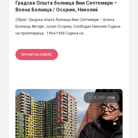
Градска Општа болница 8ми Септември –
Воена Болница / Осојник, Николиќ
Објект: Градска општа болница 8ми Септември – Воена
Болница Автори: Јосип Осојник, Слободан Николиќ Година
на проектирање: 1964-1968 Година на...
ПРОЧИТАЈ ПОВЕЌЕ
25.05.2024
•
Став