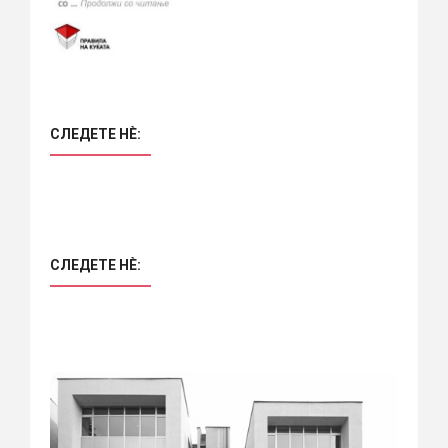
СЛЕДЕТЕ НÈ:
СЛЕДЕТЕ НÈ: