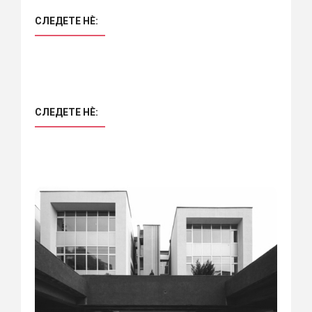
СЛЕДЕТЕ НÈ:
СЛЕДЕТЕ НÈ: