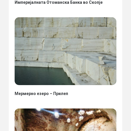
Империјалната Отоманска Банка во Скопје
Мермерно езеро – Прилеп