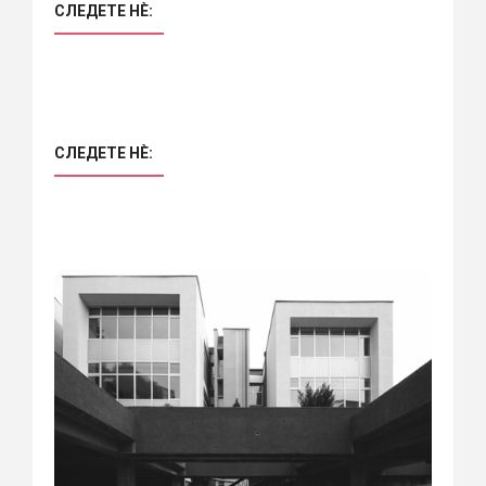
СЛЕДЕТЕ НÈ:
СЛЕДЕТЕ НÈ: