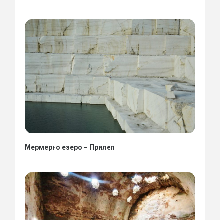
Мермерно езеро – Прилеп