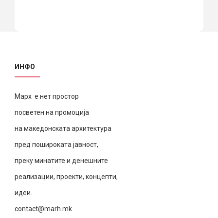
ИНФО
Марх е нет простор
посветен на промоција
на македонската архитектура
пред пошироката јавност,
преку минатите и денешните
реализации, проекти, концепти,
идеи.
contact@marh.mk