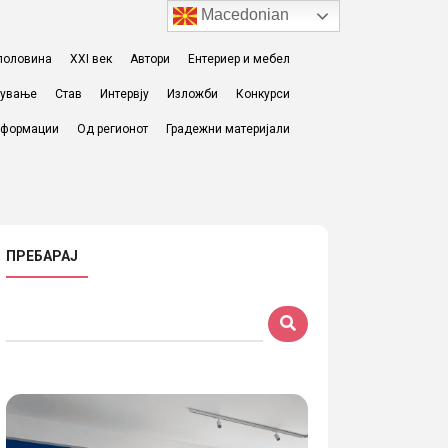
Macedonian
I половина
XXI век
Автори
Ентериер и мебел
жување
Став
Интервју
Изложби
Конкурси
формации
Од регионот
Градежни материјали
ПРЕБАРАЈ