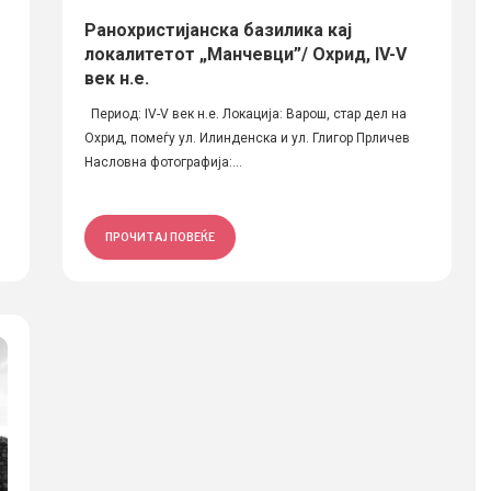
Ранохристијанска базилика кај
локалитетот „Манчевци”/ Охрид, IV-V
век н.е.
Период: IV-V век н.е. Локација: Варош, стар дел на
Охрид, помеѓу ул. Илинденска и ул. Глигор Прличев
Насловна фотографија:...
ПРОЧИТАЈ ПОВЕЌЕ