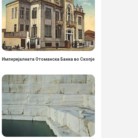
Империјалната Отоманска Банка во Скопје