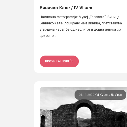
Виничко Кале / IV-VI век
Насловна фотографија: Музеј „Теракота“, Виница
Виничко Кале, лоцирано над Виница, претставува
утврдена населба од неолитот и доцна антика со
целосно...
ПРОЧИТАЈ ПОВЕЌЕ
04.11.2020
•
VI-XV век
До V век