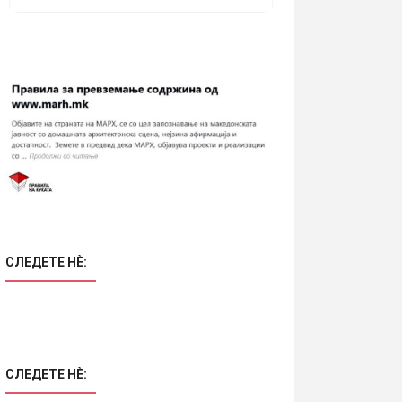
СЛЕДЕТЕ НÈ:
СЛЕДЕТЕ НÈ: