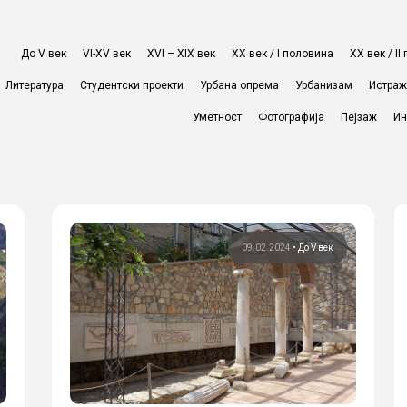
До V век
VI-XV век
XVI – XIX век
ХХ век / I половина
ХХ век / I
Литература
Студентски проекти
Урбана опрема
Урбанизам
Истра
Уметност
Фотографија
Пејзаж
Ин
09.02.2024
•
До V век