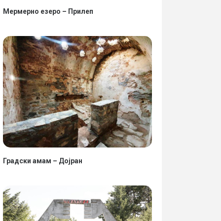
Мермерно езеро – Прилеп
Градски амам – Дојран