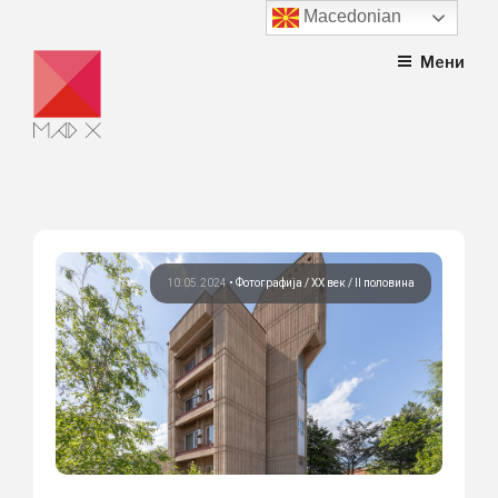
Macedonian
Skip
Мени
to
content
10.05.2024
•
Фотографија
ХХ век / II половина