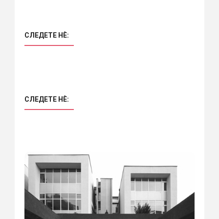
СЛЕДЕТЕ НÈ:
СЛЕДЕТЕ НÈ: